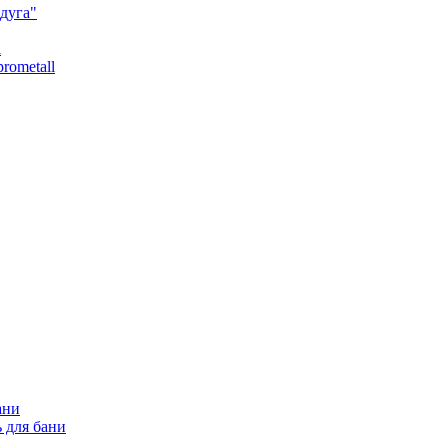
дуга"
l
rometall
ани
 для бани