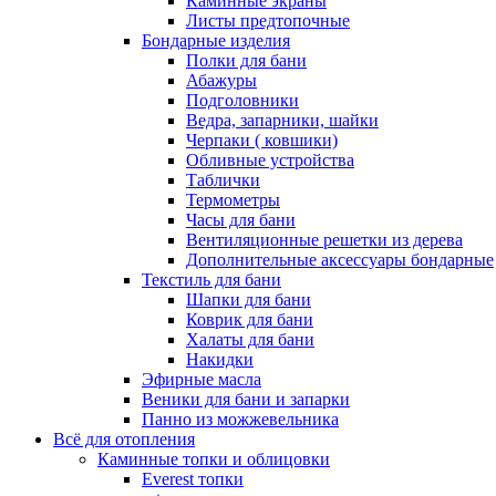
Каминные экраны
Листы предтопочные
Бондарные изделия
Полки для бани
Абажуры
Подголовники
Ведра, запарники, шайки
Черпаки ( ковшики)
Обливные устройства
Таблички
Термометры
Часы для бани
Вентиляционные решетки из дерева
Дополнительные аксессуары бондарные
Текстиль для бани
Шапки для бани
Коврик для бани
Халаты для бани
Накидки
Эфирные масла
Веники для бани и запарки
Панно из можжевельника
Всё для отопления
Каминные топки и облицовки
Everest топки