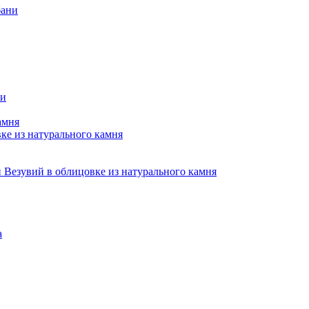
бани
ни
амня
е из натурального камня
Везувий в облицовке из натурального камня
а