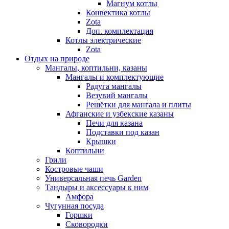
Магнум котлы
Конвектика котлы
Zota
Доп. комплектация
Котлы электрические
Zota
Отдых на природе
Мангалы, коптильни, казаны
Мангалы и комплектующие
Радуга мангалы
Везувий мангалы
Решётки для мангала и плиты
Афганские и узбекские казаны
Печи для казана
Подставки под казан
Крышки
Коптильни
Грили
Костровые чаши
Универсальная печь Garden
Тандыры и аксессуары к ним
Амфора
Чугунная посуда
Горшки
Сковородки