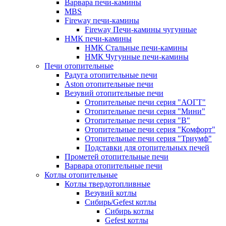
Варвара печи-камины
MBS
Fireway печи-камины
Fireway Печи-камины чугунные
НМК печи-камины
НМК Стальные печи-камины
НМК Чугунные печи-камины
Печи отопительные
Радуга отопительные печи
Aston отопительные печи
Везувий отопительные печи
Отопительные печи серия "АОГТ"
Отопительные печи серия "Мини"
Отопительные печи серия "В"
Отопительные печи серия "Комфорт"
Отопительные печи серия "Триумф"
Подставки для отопительных печей
Прометей отопительные печи
Варвара отопительные печи
Котлы отопительные
Котлы твердотопливные
Везувий котлы
Сибирь/Gefest котлы
Сибирь котлы
Gefest котлы