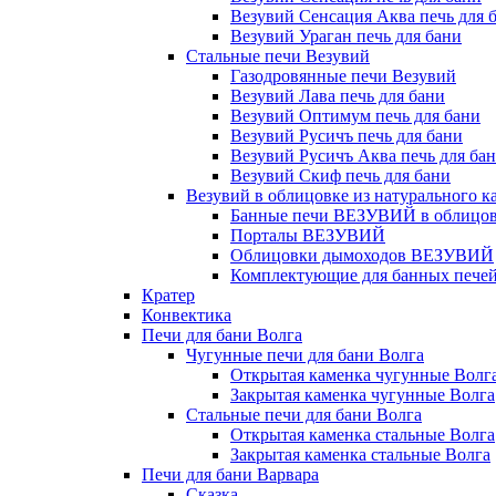
Везувий Сенсация Аква печь для 
Везувий Ураган печь для бани
Стальные печи Везувий
Газодровянные печи Везувий
Везувий Лава печь для бани
Везувий Оптимум печь для бани
Везувий Русичъ печь для бани
Везувий Русичъ Аква печь для ба
Везувий Скиф печь для бани
Везувий в облицовке из натурального к
Банные печи ВЕЗУВИЙ в облицовк
Порталы ВЕЗУВИЙ
Облицовки дымоходов ВЕЗУВИЙ
Комплектующие для банных печей 
Кратер
Конвектика
Печи для бани Волга
Чугунные печи для бани Волга
Открытая каменка чугунные Волг
Закрытая каменка чугунные Волга
Стальные печи для бани Волга
Открытая каменка стальные Волга
Закрытая каменка стальные Волга
Печи для бани Варвара
Сказка