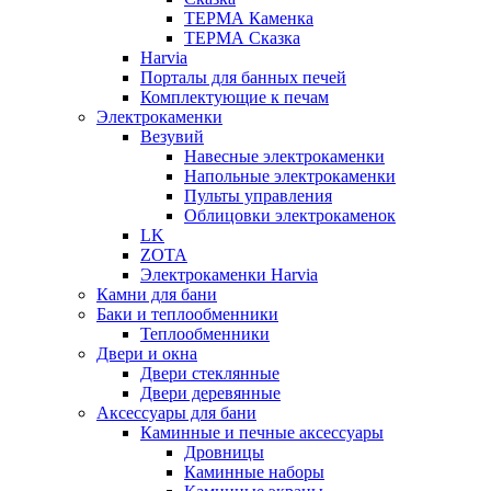
ТЕРМА Каменка
ТЕРМА Сказка
Harvia
Порталы для банных печей
Комплектующие к печам
Электрокаменки
Везувий
Навесные электрокаменки
Напольные электрокаменки
Пульты управления
Облицовки электрокаменок
LK
ZOTA
Электрокаменки Harvia
Камни для бани
Баки и теплообменники
Теплообменники
Двери и окна
Двери стеклянные
Двери деревянные
Аксессуары для бани
Каминные и печные аксессуары
Дровницы
Каминные наборы