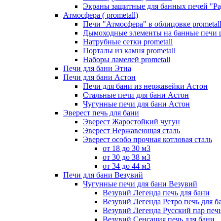
Экраны защитные для банных печей "Ра
Атмосфера ( prometall)
Печи "Атмосфера" в облицовке prometal
Дымоходные элементы на банные печи p
Натрубные сетки prometall
Порталы из камня prometall
Наборы ламелей prometall
Печи для бани Этна
Печи для бани Астон
Печи для бани из нержавейки Астон
Стальные печи для бани Астон
Чугунные печи для бани Астон
Эверест печь для бани
Эверест Жаростойкий чугун
Эверест Нержавеющая сталь
Эверест особо прочная котловая сталь
от 18 до 30 м3
от 30 до 38 м3
от 34 до 44 м3
Печи для бани Везувий
Чугунные печи для бани Везувий
Везувий Легенда печь для бани
Везувий Легенда Ретро печь для б
Везувий Легенда Русский пар печь
Везувий Сенсация печь для бани