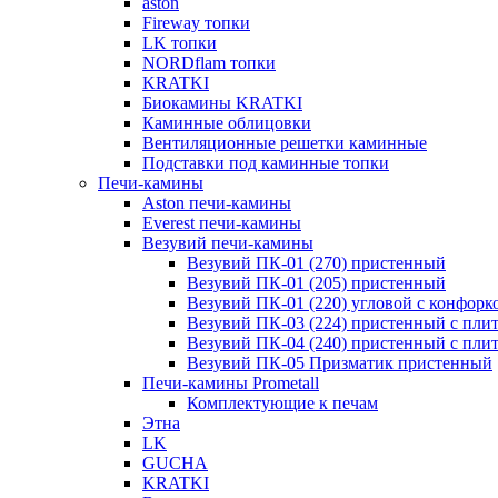
aston
Fireway топки
LK топки
NORDflam топки
KRATKI
Биокамины KRATKI
Каминные облицовки
Вентиляционные решетки каминные
Подставки под каминные топки
Печи-камины
Aston печи-камины
Everest печи-камины
Везувий печи-камины
Везувий ПК-01 (270) пристенный
Везувий ПК-01 (205) пристенный
Везувий ПК-01 (220) угловой с конфорк
Везувий ПК-03 (224) пристенный с пли
Везувий ПК-04 (240) пристенный с пли
Везувий ПК-05 Призматик пристенный
Печи-камины Prometall
Комплектующие к печам
Этна
LK
GUCHA
KRATKI