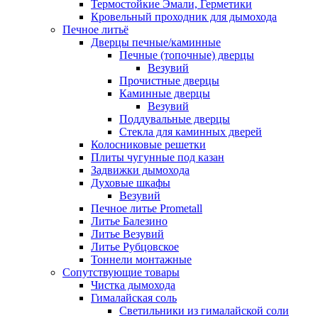
Термостойкие Эмали, Герметики
Кровельный проходник для дымохода
Печное литьё
Дверцы печные/каминные
Печные (топочные) дверцы
Везувий
Прочистные дверцы
Каминные дверцы
Везувий
Поддувальные дверцы
Стекла для каминных дверей
Колосниковые решетки
Плиты чугунные под казан
Задвижки дымохода
Духовые шкафы
Везувий
Печное литье Prometall
Литье Балезино
Литье Везувий
Литье Рубцовское
Тоннели монтажные
Сопутствующие товары
Чистка дымохода
Гималайская соль
Светильники из гималайской соли