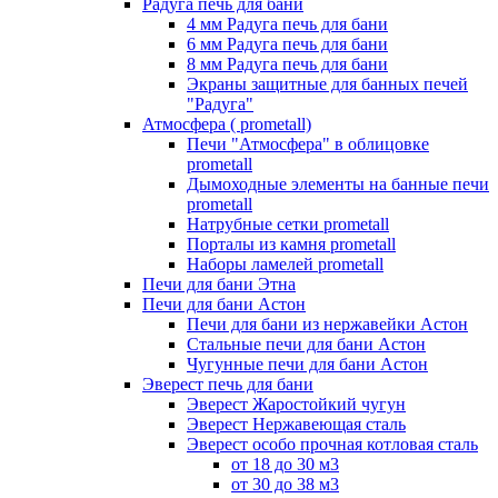
Радуга печь для бани
4 мм Радуга печь для бани
6 мм Радуга печь для бани
8 мм Радуга печь для бани
Экраны защитные для банных печей
"Радуга"
Атмосфера ( prometall)
Печи "Атмосфера" в облицовке
prometall
Дымоходные элементы на банные печи
prometall
Натрубные сетки prometall
Порталы из камня prometall
Наборы ламелей prometall
Печи для бани Этна
Печи для бани Астон
Печи для бани из нержавейки Астон
Стальные печи для бани Астон
Чугунные печи для бани Астон
Эверест печь для бани
Эверест Жаростойкий чугун
Эверест Нержавеющая сталь
Эверест особо прочная котловая сталь
от 18 до 30 м3
от 30 до 38 м3