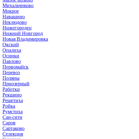
Михальчиково
Мокрое
Навашино
Неклюдово
Нижегородец
Нижний Новгород
Новая Владимировка
Окский
Опалиха
Осинки
Павлово
Первомайск
Перевоз
Поляны
Приозерный
Работки
Рекшино
Решетиха
Ройка
Румстиха
Сан-сити
Саров
Сартаково
Селекция