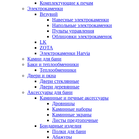
Комплектующие к печам
Электрокаменки
Везувий
Навесные электрокаменки
Напольные электрокаменки
Пульты управления
Облицовки электрокаменок
LK
ZOTA
Электрокаменки Harvia
Камни для бани
Баки и теплообменники
Теплообменники
Двери и окна
Двери стеклянные
Двери деревянные
Аксессуары для бани
Каминные и печные аксессуары
Дровницы
Каминные наборы
Каминные экраны
Листы предтопочные
Бондарные изделия
Полки для бани
Абажуры