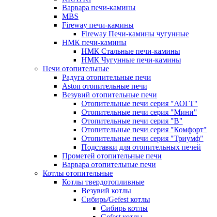
Варвара печи-камины
MBS
Fireway печи-камины
Fireway Печи-камины чугунные
НМК печи-камины
НМК Стальные печи-камины
НМК Чугунные печи-камины
Печи отопительные
Радуга отопительные печи
Aston отопительные печи
Везувий отопительные печи
Отопительные печи серия "АОГТ"
Отопительные печи серия "Мини"
Отопительные печи серия "В"
Отопительные печи серия "Комфорт"
Отопительные печи серия "Триумф"
Подставки для отопительных печей
Прометей отопительные печи
Варвара отопительные печи
Котлы отопительные
Котлы твердотопливные
Везувий котлы
Сибирь/Gefest котлы
Сибирь котлы
Gefest котлы