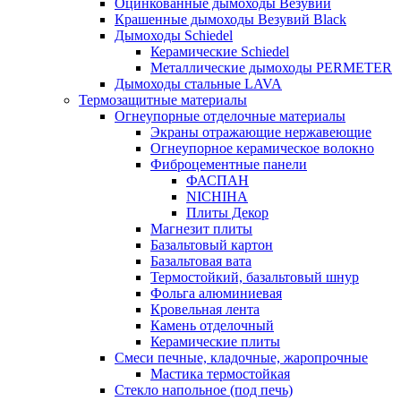
Оцинкованные дымоходы Везувий
Крашенные дымоходы Везувий Black
Дымоходы Schiedel
Керамические Schiedel
Металлические дымоходы PERMETER
Дымоходы стальные LAVA
Термозащитные материалы
Огнеупорные отделочные материалы
Экраны отражающие нержавеющие
Огнеупорное керамическое волокно
Фиброцементные панели
ФАСПАН
NICHIHA
Плиты Декор
Магнезит плиты
Базальтовый картон
Базальтовая вата
Термостойкий, базальтовый шнур
Фольга алюминиевая
Кровельная лента
Камень отделочный
Керамические плиты
Смеси печные, кладочные, жаропрочные
Мастика термостойкая
Стекло напольное (под печь)