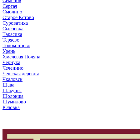
Семенов
Сергач
Смолино
Старое Кстово
Суроватиха
Сысоевка
Тарасиха
Теряево
Толоконцево
Урень
Хмелевая Поляна
Чернуха
Чеченино
Чешская деревня
Чкаловск
Шава
Шахунья
Шолокша
Шумилово
Юловка