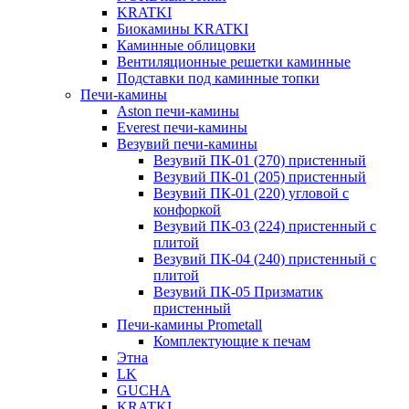
KRATKI
Биокамины KRATKI
Каминные облицовки
Вентиляционные решетки каминные
Подставки под каминные топки
Печи-камины
Aston печи-камины
Everest печи-камины
Везувий печи-камины
Везувий ПК-01 (270) пристенный
Везувий ПК-01 (205) пристенный
Везувий ПК-01 (220) угловой с
конфоркой
Везувий ПК-03 (224) пристенный с
плитой
Везувий ПК-04 (240) пристенный с
плитой
Везувий ПК-05 Призматик
пристенный
Печи-камины Prometall
Комплектующие к печам
Этна
LK
GUCHA
KRATKI