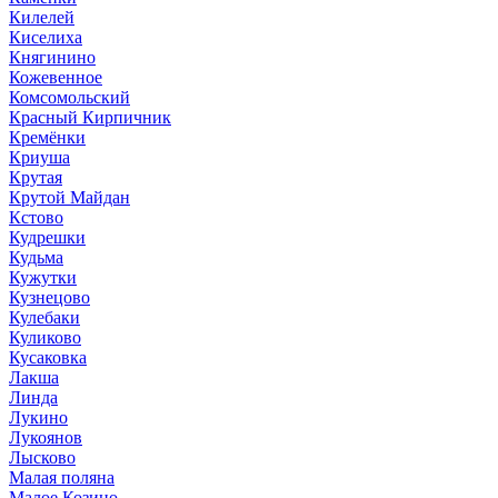
Килелей
Киселиха
Княгинино
Кожевенное
Комсомольский
Красный Кирпичник
Кремёнки
Криуша
Крутая
Крутой Майдан
Кстово
Кудрешки
Кудьма
Кужутки
Кузнецово
Кулебаки
Куликово
Кусаковка
Лакша
Линда
Лукино
Лукоянов
Лысково
Малая поляна
Малое Козино