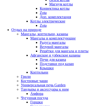
Магнум котлы
Конвектика котлы
Zota
Доп. комплектация
Котлы электрические
Zota
Отдых на природе
Мангалы, коптильни, казаны
Мангалы и комплектующие
Радуга мангалы
Везувий мангалы
Решётки для мангала и плиты
Афганские и узбекские казаны
Печи для казана
Подставки под казан
Крышки
Коптильни
Грили
Костровые чаши
Универсальная печь Garden
Тандыры и аксессуары к ним
Амфора
Чугунная посуда
Горшки