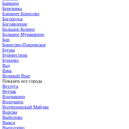
Баркино
Березовка
Ближнее Борисово
Богородск
Богоявление
Большое Козино
Большое Мурашкино
Бор
Борисово-Покровское
Бугры
Буревестник
Бурцево
Вад
Вача
Великий Враг
Показать все города
Ветлуга
Ветчак
Владыкино
Володарск
Волчихинский Майдан
Ворсма
Выболово
Выкса
Выползово