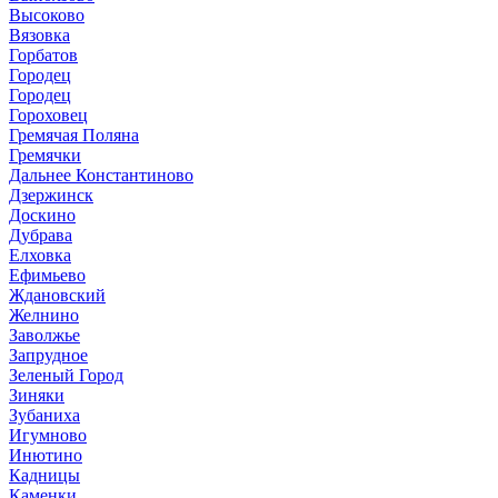
Высоково
Вязовка
Горбатов
Городец
Городец
Гороховец
Гремячая Поляна
Гремячки
Дальнее Константиново
Дзержинск
Доскино
Дубрава
Елховка
Ефимьево
Ждановский
Желнино
Заволжье
Запрудное
Зеленый Город
Зиняки
Зубаниха
Игумново
Инютино
Кадницы
Каменки