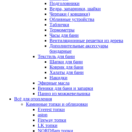
Подголовники
Ведра, запарники, шайки
Черпаки ( ковшики)
Обливные устройства
Таблички
Термометры
Часы для бани
Вентиляционные решетки из дерева
Дополнительные аксессуары
бондарные
Текстиль для бани
Шапки для бани
Коврик для бани
Халаты для бани
Накидки
Эфирные масла
Веники для бани и запарки
Панно из можжевельника
Всё для отопления
Каминные топки и облицовки
Everest топки
aston
Fireway топки
LK топки
NORDflam топки