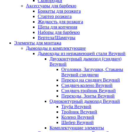
Сковородки
Аксессуары для барбекю
Брикеты для розжига
Стартер розжига
Жидкость для розжига
Щепа для копчения
Наборы для барбекю
Вертела/Шампуры
Элементы для монтажа
Дымоходы и комплектующие
Дымоходы из нержавеющей стали Везувий
Двухконтурный дымоход (сэндвич)
Везувий
Оголовки, Заглушки, Стаканы
Везувий сэндвичи
Переход на сэндвич Везувий
Сэндвич-колено Везувий
Сэндвич-тройник Везувий
Переходы, Зонты Везувий
Одноконтурный дымоход Везувий
Труба Везувий
Тройник Везувий
Колено Везувий
Шибер Везувий
Комплектующие элементы