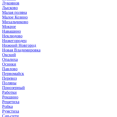
Лукоянов
Лысково
Малая поляна
Малое Козино
Михальчиково
Мокрое
Навашино
Неклюдово
Нижегородец
Нижний Новгород
Новая Владимировка
Окский
Опалиха
Осинки
Павлово
Первомайск
Перевоз
Поляны
Приозерный
Работки
Рекшино
Решетиха
Ройка
Румстиха
Сан-сити