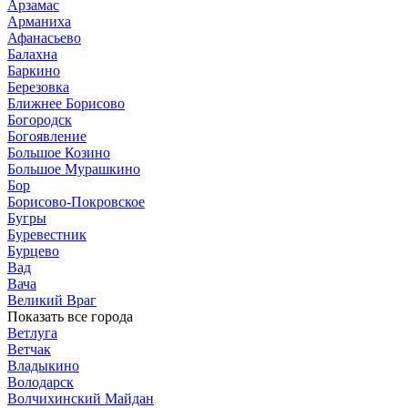
Арзамас
Арманиха
Афанасьево
Балахна
Баркино
Березовка
Ближнее Борисово
Богородск
Богоявление
Большое Козино
Большое Мурашкино
Бор
Борисово-Покровское
Бугры
Буревестник
Бурцево
Вад
Вача
Великий Враг
Показать все города
Ветлуга
Ветчак
Владыкино
Володарск
Волчихинский Майдан