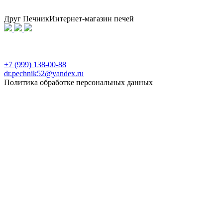
Друг Печник
Интернет-магазин печей
Свяжитесь с нами
Политика конфиденциальности
Перезвоните
+7 (999) 138-00-88
dr.pechnik52@yandex.ru
Политика обработке персональных данных