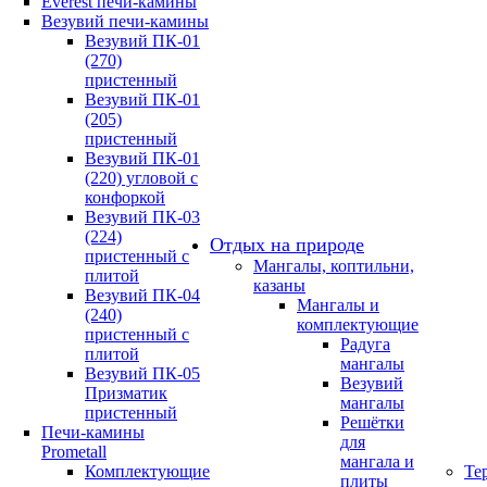
Everest печи-камины
Везувий печи-камины
Везувий ПК-01
(270)
пристенный
Везувий ПК-01
(205)
пристенный
Везувий ПК-01
(220) угловой с
конфоркой
Везувий ПК-03
(224)
Отдых на природе
пристенный с
Мангалы, коптильни,
плитой
казаны
Везувий ПК-04
Мангалы и
(240)
комплектующие
пристенный с
Радуга
плитой
мангалы
Везувий ПК-05
Везувий
Призматик
мангалы
пристенный
Решётки
Печи-камины
для
Prometall
мангала и
Комплектующие
Те
плиты