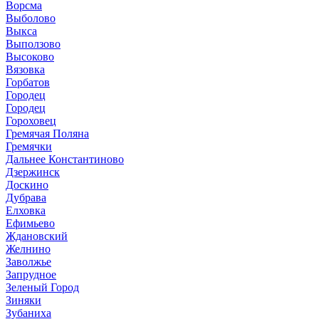
Ворсма
Выболово
Выкса
Выползово
Высоково
Вязовка
Горбатов
Городец
Городец
Гороховец
Гремячая Поляна
Гремячки
Дальнее Константиново
Дзержинск
Доскино
Дубрава
Елховка
Ефимьево
Ждановский
Желнино
Заволжье
Запрудное
Зеленый Город
Зиняки
Зубаниха