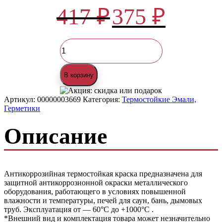
Первоначальная
Текущая
417
₽
375
₽
цена
цена:
составляла
375 ₽.
417 ₽.
Количество
товара
Краска
термостойкая
В корзину
(Аэрозоль)
(до
1000°С,
Артикул:
00000003669
Категория:
Термостойкие Эмали,
520
Герметики
мл)
Черная
Описание
ELCON
Антикоррозийная термостойкая краска предназначена для
защитной антикоррозионной окраски металлического
оборудования, работающего в условиях повышенной
влажности и температуры, печей для саун, бань, дымовых
труб. Эксплуатация от — 60°С до +1000°С .
*Внешний вид и комплектация товара может незначительно