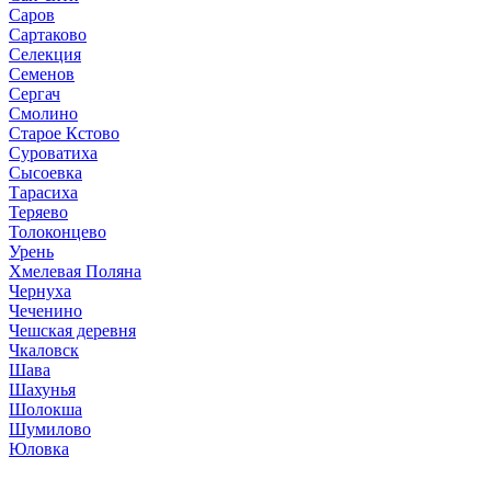
Саров
Сартаково
Селекция
Семенов
Сергач
Смолино
Старое Кстово
Суроватиха
Сысоевка
Тарасиха
Теряево
Толоконцево
Урень
Хмелевая Поляна
Чернуха
Чеченино
Чешская деревня
Чкаловск
Шава
Шахунья
Шолокша
Шумилово
Юловка