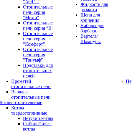
"АОГТ"
Жидкость для
Отопительные
розжига
печи серия
Щепа для
"Мини"
копчения
Отопительные
Наборы для
печи серия "В"
барбекю
Отопительные
Вертела/
печи серия
Шампуры
"Комфорт"
Отопительные
печи серия
"Триумф"
Подставки для
отопительных
печей
Прометей
Пе
отопительные печи
Варвара
отопительные печи
Котлы отопительные
Котлы
твердотопливные
Везувий котлы
Сибирь/Gefest
котлы