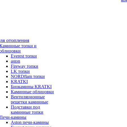
для отопления
Каминные топки и
облицовки
Everest топки
aston
Fireway топки
LK топки
NORDflam топки
KRATKI
Биокамины KRATKI
Каминные облицовки
Вентиляционные
решетки каминные
Подставки под
каминные топки
Печи-камины
Aston печи-камины