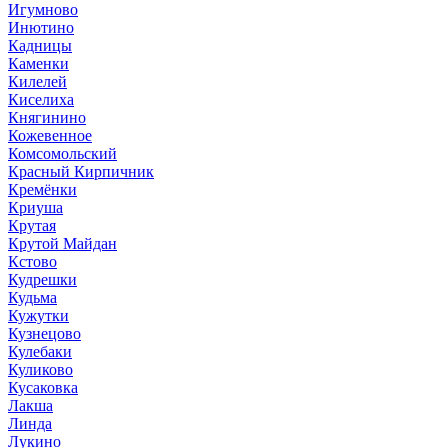
Игумново
Инютино
Кадницы
Каменки
Килелей
Киселиха
Княгинино
Кожевенное
Комсомольский
Красный Кирпичник
Кремёнки
Криуша
Крутая
Крутой Майдан
Кстово
Кудрешки
Кудьма
Кужутки
Кузнецово
Кулебаки
Куликово
Кусаковка
Лакша
Линда
Лукино