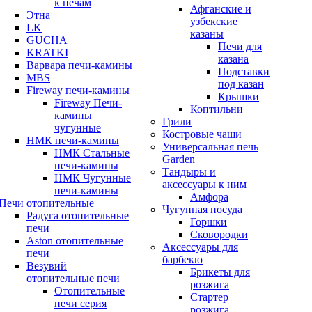
к печам
Афганские и
Этна
узбекские
LK
казаны
GUCHA
Печи для
KRATKI
казана
Варвара печи-камины
Подставки
MBS
под казан
Fireway печи-камины
Крышки
Fireway Печи-
Коптильни
камины
Грили
чугунные
Костровые чаши
НМК печи-камины
Универсальная печь
НМК Стальные
Garden
печи-камины
Тандыры и
НМК Чугунные
аксессуары к ним
печи-камины
Амфора
Печи отопительные
Чугунная посуда
Радуга отопительные
Горшки
печи
Сковородки
Aston отопительные
Аксессуары для
печи
барбекю
Везувий
Брикеты для
отопительные печи
розжига
Отопительные
Стартер
печи серия
розжига