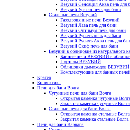
Везувий Сенсация Аква печь для 
Везувий Ураган печь для бани
Стальные печи Везувий
Газодровянные печи Везувий
Везувий Лава печь для бани
Везувий Оптимум печь для бани
Везувий Русичъ печь для бани
Везувий Русичъ Аква печь для ба
Везувий Скиф печь для бани
Везувий в облицовке из натурального к
Банные печи ВЕЗУВИЙ в облицовк
Порталы ВЕЗУВИЙ
Облицовки дымоходов ВЕЗУВИЙ
Комплектующие для банных печей 
Кратер
Конвектика
Печи для бани Волга
Чугунные печи для бани Волга
Открытая каменка чугунные Волг
Закрытая каменка чугунные Волга
Стальные печи для бани Волга
Открытая каменка стальные Волга
Закрытая каменка стальные Волга
Печи для бани Варвара
Сказка