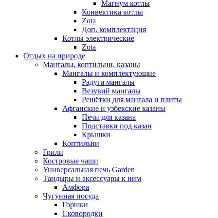
Магнум котлы
Конвектика котлы
Zota
Доп. комплектация
Котлы электрические
Zota
Отдых на природе
Мангалы, коптильни, казаны
Мангалы и комплектующие
Радуга мангалы
Везувий мангалы
Решётки для мангала и плиты
Афганские и узбекские казаны
Печи для казана
Подставки под казан
Крышки
Коптильни
Грили
Костровые чаши
Универсальная печь Garden
Тандыры и аксессуары к ним
Амфора
Чугунная посуда
Горшки
Сковородки