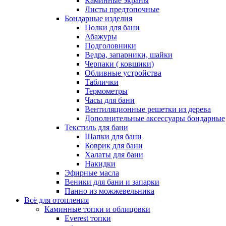
Каминные экраны
Листы предтопочные
Бондарные изделия
Полки для бани
Абажуры
Подголовники
Ведра, запарники, шайки
Черпаки ( ковшики)
Обливные устройства
Таблички
Термометры
Часы для бани
Вентиляционные решетки из дерева
Дополнительные аксессуары бондарные
Текстиль для бани
Шапки для бани
Коврик для бани
Халаты для бани
Накидки
Эфирные масла
Веники для бани и запарки
Панно из можжевельника
Всё для отопления
Каминные топки и облицовки
Everest топки