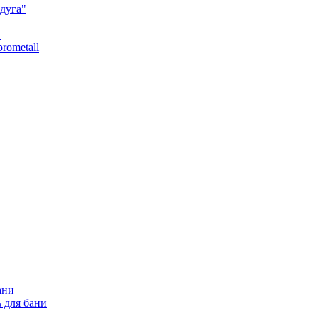
дуга"
l
rometall
ани
 для бани