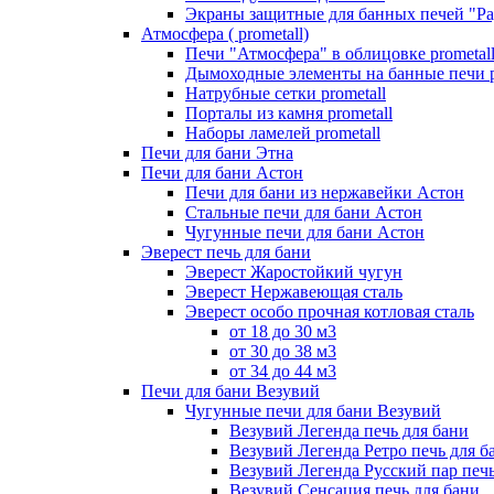
Экраны защитные для банных печей "Ра
Атмосфера ( prometall)
Печи "Атмосфера" в облицовке prometal
Дымоходные элементы на банные печи p
Натрубные сетки prometall
Порталы из камня prometall
Наборы ламелей prometall
Печи для бани Этна
Печи для бани Астон
Печи для бани из нержавейки Астон
Стальные печи для бани Астон
Чугунные печи для бани Астон
Эверест печь для бани
Эверест Жаростойкий чугун
Эверест Нержавеющая сталь
Эверест особо прочная котловая сталь
от 18 до 30 м3
от 30 до 38 м3
от 34 до 44 м3
Печи для бани Везувий
Чугунные печи для бани Везувий
Везувий Легенда печь для бани
Везувий Легенда Ретро печь для б
Везувий Легенда Русский пар печь
Везувий Сенсация печь для бани