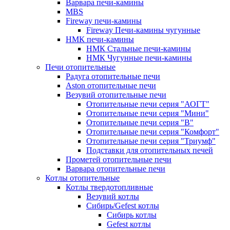
Варвара печи-камины
MBS
Fireway печи-камины
Fireway Печи-камины чугунные
НМК печи-камины
НМК Стальные печи-камины
НМК Чугунные печи-камины
Печи отопительные
Радуга отопительные печи
Aston отопительные печи
Везувий отопительные печи
Отопительные печи серия "АОГТ"
Отопительные печи серия "Мини"
Отопительные печи серия "В"
Отопительные печи серия "Комфорт"
Отопительные печи серия "Триумф"
Подставки для отопительных печей
Прометей отопительные печи
Варвара отопительные печи
Котлы отопительные
Котлы твердотопливные
Везувий котлы
Сибирь/Gefest котлы
Сибирь котлы
Gefest котлы