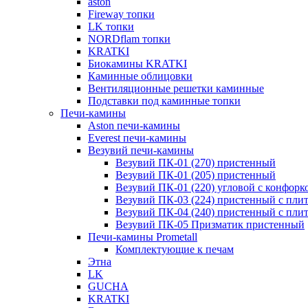
aston
Fireway топки
LK топки
NORDflam топки
KRATKI
Биокамины KRATKI
Каминные облицовки
Вентиляционные решетки каминные
Подставки под каминные топки
Печи-камины
Aston печи-камины
Everest печи-камины
Везувий печи-камины
Везувий ПК-01 (270) пристенный
Везувий ПК-01 (205) пристенный
Везувий ПК-01 (220) угловой с конфорк
Везувий ПК-03 (224) пристенный с пли
Везувий ПК-04 (240) пристенный с пли
Везувий ПК-05 Призматик пристенный
Печи-камины Prometall
Комплектующие к печам
Этна
LK
GUCHA
KRATKI