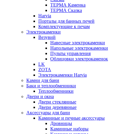
ТЕРМА Каменка
ТЕРМА Сказка
Harvia
Порталы для банных печей
Комплектующие к печам
Электрокаменки
Везувий
Навесные электрокаменки
Напольные электрокаменки
Пульты управления
Облицовки электрокаменок
LK
ZOTA
Электрокаменки Harvia
Камни для бани
Баки и теплообменники
Теплообменники
Двери и окна
Двери стеклянные
Двери деревянные
Аксессуары для бани
Каминные и печные аксессуары
Дровницы
Каминные наборы