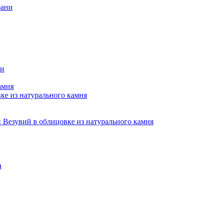
бани
ни
амня
е из натурального камня
Везувий в облицовке из натурального камня
а