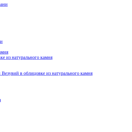
бани
ни
амня
е из натурального камня
Везувий в облицовке из натурального камня
а