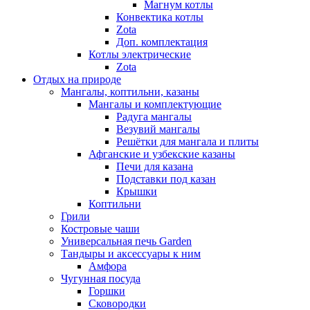
Магнум котлы
Конвектика котлы
Zota
Доп. комплектация
Котлы электрические
Zota
Отдых на природе
Мангалы, коптильни, казаны
Мангалы и комплектующие
Радуга мангалы
Везувий мангалы
Решётки для мангала и плиты
Афганские и узбекские казаны
Печи для казана
Подставки под казан
Крышки
Коптильни
Грили
Костровые чаши
Универсальная печь Garden
Тандыры и аксессуары к ним
Амфора
Чугунная посуда
Горшки
Сковородки