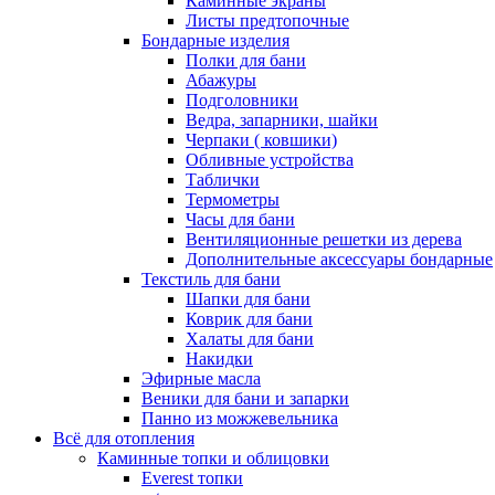
Каминные экраны
Листы предтопочные
Бондарные изделия
Полки для бани
Абажуры
Подголовники
Ведра, запарники, шайки
Черпаки ( ковшики)
Обливные устройства
Таблички
Термометры
Часы для бани
Вентиляционные решетки из дерева
Дополнительные аксессуары бондарные
Текстиль для бани
Шапки для бани
Коврик для бани
Халаты для бани
Накидки
Эфирные масла
Веники для бани и запарки
Панно из можжевельника
Всё для отопления
Каминные топки и облицовки
Everest топки