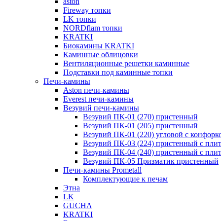
aston
Fireway топки
LK топки
NORDflam топки
KRATKI
Биокамины KRATKI
Каминные облицовки
Вентиляционные решетки каминные
Подставки под каминные топки
Печи-камины
Aston печи-камины
Everest печи-камины
Везувий печи-камины
Везувий ПК-01 (270) пристенный
Везувий ПК-01 (205) пристенный
Везувий ПК-01 (220) угловой с конфорк
Везувий ПК-03 (224) пристенный с пли
Везувий ПК-04 (240) пристенный с пли
Везувий ПК-05 Призматик пристенный
Печи-камины Prometall
Комплектующие к печам
Этна
LK
GUCHA
KRATKI