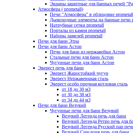
Экраны защитные для банных печей "Ра
Атмосфера ( prometall)
Печи "Атмосфера" в облицовке prometal
Дымоходные элементы на банные печи p
Натрубные сетки prometall
Порталы из камня prometall
Наборы ламелей prometall
Печи для бани Этна
Печи для бани Астон
Печи для бани из нержавейки Астон
Стальные печи для бани Астон
Чугунные печи для бани Астон
Эверест печь для бани
Эверест Жаростойкий чугун
Эверест Нержавеющая сталь
Эверест особо прочная котловая сталь
от 18 до 30 м3
от 30 до 38 м3
от 34 до 44 м3
Печи для бани Везувий
Чугунные печи для бани Везувий
Везувий Легенда печь для бани
Везувий Легенда Ретро печь для б
Везувий Легенда Русский пар печь
Везувий Сенсация печь для бани