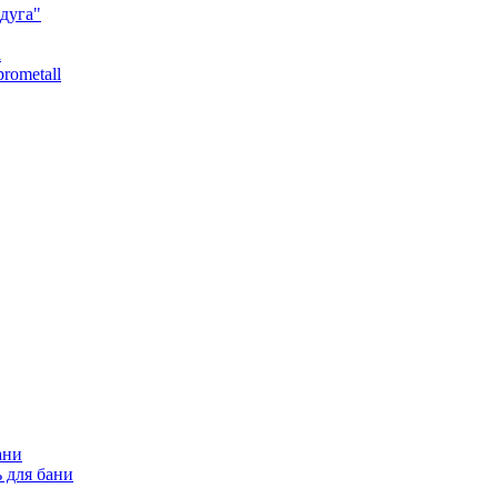
дуга"
l
rometall
ани
 для бани