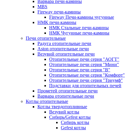
Варвара печи-камины
MBS
Fireway печи-камины
Fireway Печи-камины чугунные
НМК печи-камины
НМК Стальные печи-камины
НМК Чугунные печи-камины
Печи отопительные
Радуга отопительные печи
Aston отопительные печи
Везувий отопительные печи
Отопительные печи серия "АОГТ"
Отопительные печи серия "Мини"
Отопительные печи серия "В"
Отопительные печи серия "Комфорт"
Отопительные печи серия "Триумф"
Подставки для отопительных печей
Прометей отопительные печи
Варвара отопительные печи
Котлы отопительные
Котлы твердотопливные
Везувий котлы
Сибирь/Gefest котлы
Сибирь котлы
Gefest котлы