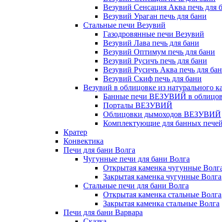
Везувий Сенсация Аква печь для 
Везувий Ураган печь для бани
Стальные печи Везувий
Газодровянные печи Везувий
Везувий Лава печь для бани
Везувий Оптимум печь для бани
Везувий Русичъ печь для бани
Везувий Русичъ Аква печь для ба
Везувий Скиф печь для бани
Везувий в облицовке из натурального к
Банные печи ВЕЗУВИЙ в облицовк
Порталы ВЕЗУВИЙ
Облицовки дымоходов ВЕЗУВИЙ
Комплектующие для банных печей 
Кратер
Конвектика
Печи для бани Волга
Чугунные печи для бани Волга
Открытая каменка чугунные Волг
Закрытая каменка чугунные Волга
Стальные печи для бани Волга
Открытая каменка стальные Волга
Закрытая каменка стальные Волга
Печи для бани Варвара
Сказка