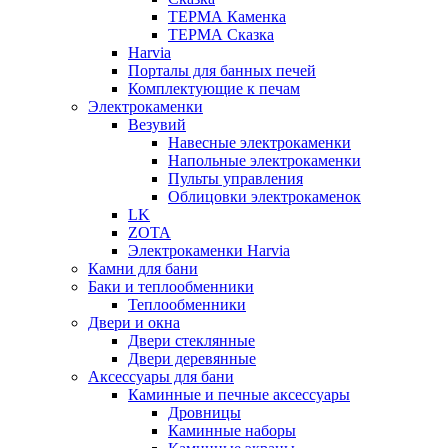
ТЕРМА Каменка
ТЕРМА Сказка
Harvia
Порталы для банных печей
Комплектующие к печам
Электрокаменки
Везувий
Навесные электрокаменки
Напольные электрокаменки
Пульты управления
Облицовки электрокаменок
LK
ZOTA
Электрокаменки Harvia
Камни для бани
Баки и теплообменники
Теплообменники
Двери и окна
Двери стеклянные
Двери деревянные
Аксессуары для бани
Каминные и печные аксессуары
Дровницы
Каминные наборы