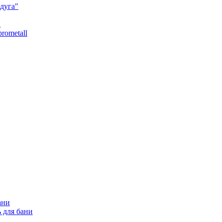
дуга"
l
rometall
ани
 для бани