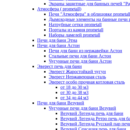
Экраны защитные для банных печей "Ра
Атмосфера ( prometall)
Печи "Атмосфера" в облицовке prometal
Дымоходные элементы на банные печи p
Натрубные сетки prometall
Порталы из камня prometall
Наборы ламелей prometall
Печи для бани Этна
Печи для бани Астон
Печи для бани из нержавейки Астон
Стальные печи для бани Астон
Чугунные печи для бани Астон
Эверест печь для бани
Эверест Жаростойкий чугун
Эверест Нержавеющая сталь
Эверест особо прочная котловая сталь
от 18 до 30 м3
от 30 до 38 м3
от 34 до 44 м3
Печи для бани Везувий
Чугунные печи для бани Везувий
Везувий Легенда печь для бани
Везувий Легенда Ретро печь для б
Везувий Легенда Русский пар печь
Везувий Сенсация печь для бани