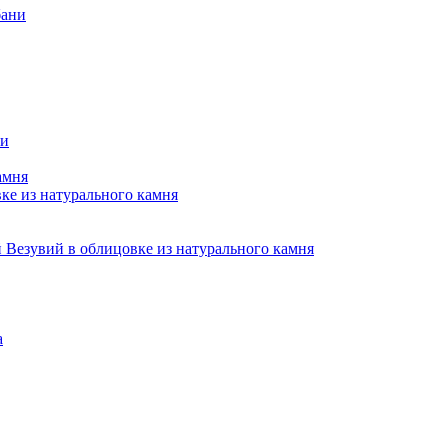
бани
ни
амня
е из натурального камня
Везувий в облицовке из натурального камня
а