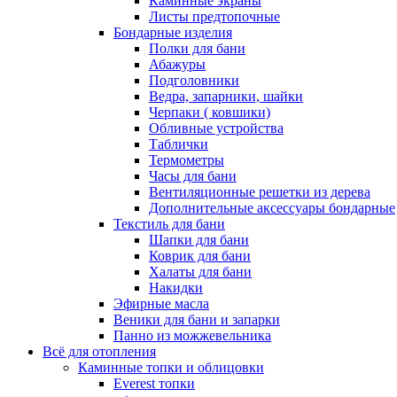
Каминные экраны
Листы предтопочные
Бондарные изделия
Полки для бани
Абажуры
Подголовники
Ведра, запарники, шайки
Черпаки ( ковшики)
Обливные устройства
Таблички
Термометры
Часы для бани
Вентиляционные решетки из дерева
Дополнительные аксессуары бондарные
Текстиль для бани
Шапки для бани
Коврик для бани
Халаты для бани
Накидки
Эфирные масла
Веники для бани и запарки
Панно из можжевельника
Всё для отопления
Каминные топки и облицовки
Everest топки