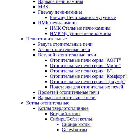
Варвара печи-камины
MBS
Fireway печи-камины
Fireway Печи-камины чугунные
НМК печи-камины
НМК Стальные печи-камины
НМК Чугунные печи-камины
Печи отопительные
Радуга отопительные печи
Aston отопительные печи
Везувий отопительные печи
Отопительные печи серия "АОГТ"
Отопительные печи серия "Мини"
Отопительные печи серия "В"
Отопительные печи серия "Комфорт"
Отопительные печи серия "Триумф"
Подставки для отопительных печей
Прометей отопительные печи
Варвара отопительные печи
Котлы отопительные
Котлы твердотопливные
Везувий котлы
Сибирь/Gefest котлы
Сибирь котлы
Gefest котлы