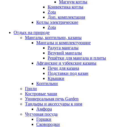
Магнум котлы
Конвектика котлы
Zota
Доп. комплектация
Котлы электрические
Zota
Отдых на природе
Мангалы, коптильни, казаны
Мангалы и комплектующие
Радуга мангалы
Везувий мангалы
Решётки для мангала и плиты
Афганские и узбекские казаны
Печи для казана
Подставки под казан
Крышки
Коптильни
Грили
Костровые чаши
Универсальная печь Garden
Тандыры и аксессуары к ним
Амфора
Чугунная посуда
Горшки
Сковородки