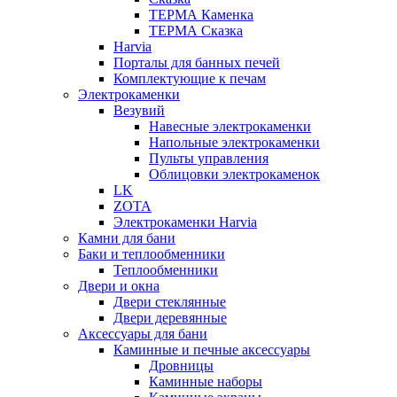
ТЕРМА Каменка
ТЕРМА Сказка
Harvia
Порталы для банных печей
Комплектующие к печам
Электрокаменки
Везувий
Навесные электрокаменки
Напольные электрокаменки
Пульты управления
Облицовки электрокаменок
LK
ZOTA
Электрокаменки Harvia
Камни для бани
Баки и теплообменники
Теплообменники
Двери и окна
Двери стеклянные
Двери деревянные
Аксессуары для бани
Каминные и печные аксессуары
Дровницы
Каминные наборы