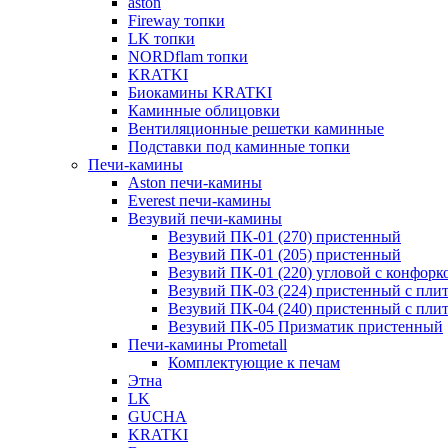
aston
Fireway топки
LK топки
NORDflam топки
KRATKI
Биокамины KRATKI
Каминные облицовки
Вентиляционные решетки каминные
Подставки под каминные топки
Печи-камины
Aston печи-камины
Everest печи-камины
Везувий печи-камины
Везувий ПК-01 (270) пристенный
Везувий ПК-01 (205) пристенный
Везувий ПК-01 (220) угловой с конфорк
Везувий ПК-03 (224) пристенный с пли
Везувий ПК-04 (240) пристенный с пли
Везувий ПК-05 Призматик пристенный
Печи-камины Prometall
Комплектующие к печам
Этна
LK
GUCHA
KRATKI