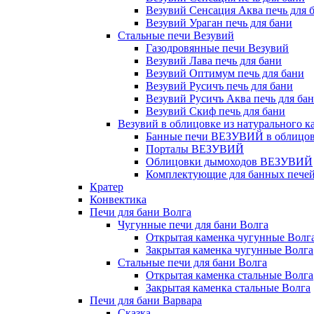
Везувий Сенсация Аква печь для 
Везувий Ураган печь для бани
Стальные печи Везувий
Газодровянные печи Везувий
Везувий Лава печь для бани
Везувий Оптимум печь для бани
Везувий Русичъ печь для бани
Везувий Русичъ Аква печь для ба
Везувий Скиф печь для бани
Везувий в облицовке из натурального к
Банные печи ВЕЗУВИЙ в облицовк
Порталы ВЕЗУВИЙ
Облицовки дымоходов ВЕЗУВИЙ
Комплектующие для банных печей 
Кратер
Конвектика
Печи для бани Волга
Чугунные печи для бани Волга
Открытая каменка чугунные Волг
Закрытая каменка чугунные Волга
Стальные печи для бани Волга
Открытая каменка стальные Волга
Закрытая каменка стальные Волга
Печи для бани Варвара
Сказка