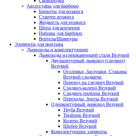
Сковородки
Аксессуары для барбекю
Брикеты для розжига
Стартер розжига
Жидкость для розжига
Щепа для копчения
Наборы для барбекю
Вертела/Шампуры
Элементы для монтажа
Дымоходы и комплектующие
Дымоходы из нержавеющей стали Везувий
Двухконтурный дымоход (сэндвич)
Везувий
Оголовки, Заглушки, Стаканы
Везувий сэндвичи
Переход на сэндвич Везувий
Сэндвич-колено Везувий
Сэндвич-тройник Везувий
Переходы, Зонты Везувий
Одноконтурный дымоход Везувий
Труба Везувий
Тройник Везувий
Колено Везувий
Шибер Везувий
Комплектующие элементы