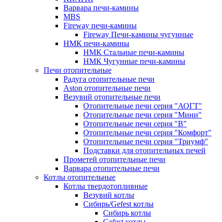
Варвара печи-камины
MBS
Fireway печи-камины
Fireway Печи-камины чугунные
НМК печи-камины
НМК Стальные печи-камины
НМК Чугунные печи-камины
Печи отопительные
Радуга отопительные печи
Aston отопительные печи
Везувий отопительные печи
Отопительные печи серия "АОГТ"
Отопительные печи серия "Мини"
Отопительные печи серия "В"
Отопительные печи серия "Комфорт"
Отопительные печи серия "Триумф"
Подставки для отопительных печей
Прометей отопительные печи
Варвара отопительные печи
Котлы отопительные
Котлы твердотопливные
Везувий котлы
Сибирь/Gefest котлы
Сибирь котлы
Gefest котлы