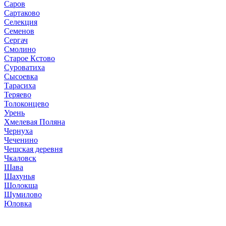
Саров
Сартаково
Селекция
Семенов
Сергач
Смолино
Старое Кстово
Суроватиха
Сысоевка
Тарасиха
Теряево
Толоконцево
Урень
Хмелевая Поляна
Чернуха
Чеченино
Чешская деревня
Чкаловск
Шава
Шахунья
Шолокша
Шумилово
Юловка