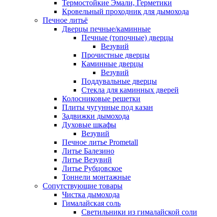
Термостойкие Эмали, Герметики
Кровельный проходник для дымохода
Печное литьё
Дверцы печные/каминные
Печные (топочные) дверцы
Везувий
Прочистные дверцы
Каминные дверцы
Везувий
Поддувальные дверцы
Стекла для каминных дверей
Колосниковые решетки
Плиты чугунные под казан
Задвижки дымохода
Духовые шкафы
Везувий
Печное литье Prometall
Литье Балезино
Литье Везувий
Литье Рубцовское
Тоннели монтажные
Сопутствующие товары
Чистка дымохода
Гималайская соль
Светильники из гималайской соли