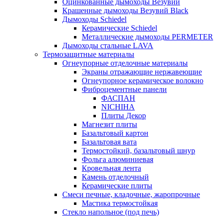
Оцинкованные дымоходы Везувий
Крашенные дымоходы Везувий Black
Дымоходы Schiedel
Керамические Schiedel
Металлические дымоходы PERMETER
Дымоходы стальные LAVA
Термозащитные материалы
Огнеупорные отделочные материалы
Экраны отражающие нержавеющие
Огнеупорное керамическое волокно
Фиброцементные панели
ФАСПАН
NICHIHA
Плиты Декор
Магнезит плиты
Базальтовый картон
Базальтовая вата
Термостойкий, базальтовый шнур
Фольга алюминиевая
Кровельная лента
Камень отделочный
Керамические плиты
Смеси печные, кладочные, жаропрочные
Мастика термостойкая
Стекло напольное (под печь)