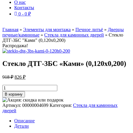
О нас
Контакты
0 -
0
₽
Главная
»
Элементы для монтажа
»
Печное литьё
»
Дверцы
печные/каминные
»
Стекла для каминных дверей
»
Стекло
ДТГ-3БС "Ками" (0,120х0,200)
Распродажа!
Стекло ДТГ-3БС «Ками» (0,120х0,200)
Первоначальная
Текущая
918
₽
826
₽
цена
цена:
составляла
Количество
826 ₽.
товара
918 ₽.
В корзину
Стекло
ДТГ-3БС
Артикул:
00000004699
Категория:
Стекла для каминных
"Ками"
дверей
(0,120х0,200)
Описание
Детали