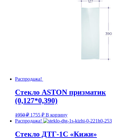
Распродажа!
Стекло ASTON призматик
(0,127*0,390)
Первоначальная
Текущая
1950
₽
1755
₽
В корзину
цена
цена:
Распродажа!
составляла
1755 ₽.
1950 ₽.
Стекло ДТГ-1С «Кижи»