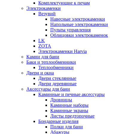
Комплектующие к печам
Электрокаменки
Везувий
Навесные электрокаменки
Напольные электрокаменки
Пульты управления
Облицовки электрокаменок
LK
ZOTA
Электрокаменки Harvia
Камни для бани
Баки и теплообменники
Теплообменники
Двери и окна
Двери стеклянные
Двери деревянные
Аксессуары для бани
Каминные и печные аксессуары
Дровницы
Каминные наборы
Каминные экраны
Листы предтопочные
Бондарные изделия
Полки для бани
Абажуры