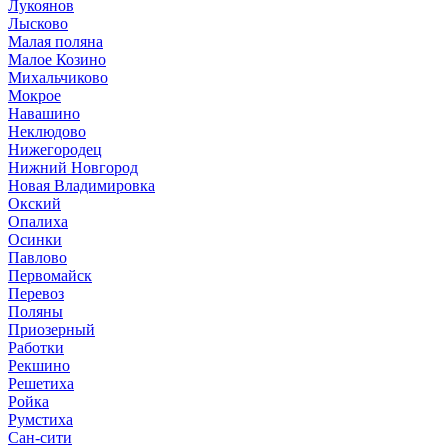
Лукоянов
Лысково
Малая поляна
Малое Козино
Михальчиково
Мокрое
Навашино
Неклюдово
Нижегородец
Нижний Новгород
Новая Владимировка
Окский
Опалиха
Осинки
Павлово
Первомайск
Перевоз
Поляны
Приозерный
Работки
Рекшино
Решетиха
Ройка
Румстиха
Сан-сити