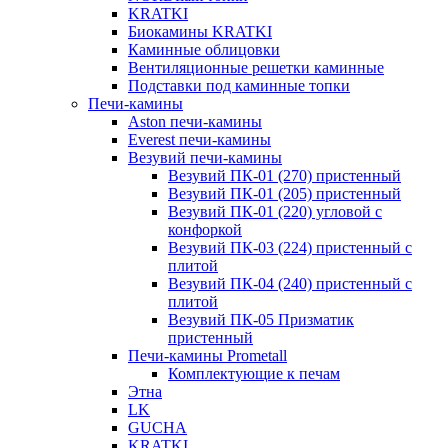
KRATKI
Биокамины KRATKI
Каминные облицовки
Вентиляционные решетки каминные
Подставки под каминные топки
Печи-камины
Aston печи-камины
Everest печи-камины
Везувий печи-камины
Везувий ПК-01 (270) пристенный
Везувий ПК-01 (205) пристенный
Везувий ПК-01 (220) угловой с
конфоркой
Везувий ПК-03 (224) пристенный с
плитой
Везувий ПК-04 (240) пристенный с
плитой
Везувий ПК-05 Призматик
пристенный
Печи-камины Prometall
Комплектующие к печам
Этна
LK
GUCHA
KRATKI