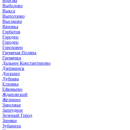
Ворсма
Выболово
Выкса
Выползово
Высоково
Вязовка
Горбатов
Городец
Городец
Гороховец
Гремячая Поляна
Гремячки
Дальнее Константиново
Дзержинск
Доскино
Дубрава
Елховка
Ефимьево
Ждановский
Желнино
Заволжье
Запрудное
Зеленый Город
Зиняки
Зубаниха