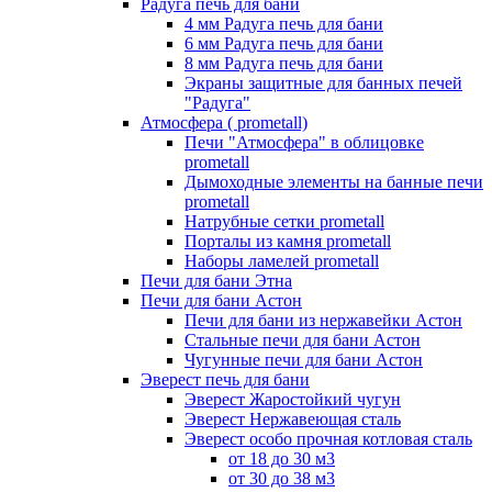
Радуга печь для бани
4 мм Радуга печь для бани
6 мм Радуга печь для бани
8 мм Радуга печь для бани
Экраны защитные для банных печей
"Радуга"
Атмосфера ( prometall)
Печи "Атмосфера" в облицовке
prometall
Дымоходные элементы на банные печи
prometall
Натрубные сетки prometall
Порталы из камня prometall
Наборы ламелей prometall
Печи для бани Этна
Печи для бани Астон
Печи для бани из нержавейки Астон
Стальные печи для бани Астон
Чугунные печи для бани Астон
Эверест печь для бани
Эверест Жаростойкий чугун
Эверест Нержавеющая сталь
Эверест особо прочная котловая сталь
от 18 до 30 м3
от 30 до 38 м3