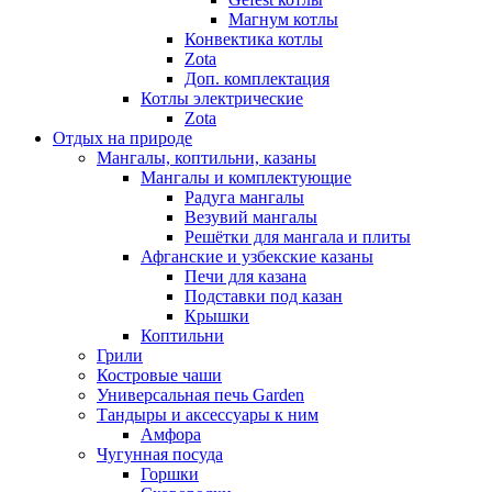
Магнум котлы
Конвектика котлы
Zota
Доп. комплектация
Котлы электрические
Zota
Отдых на природе
Мангалы, коптильни, казаны
Мангалы и комплектующие
Радуга мангалы
Везувий мангалы
Решётки для мангала и плиты
Афганские и узбекские казаны
Печи для казана
Подставки под казан
Крышки
Коптильни
Грили
Костровые чаши
Универсальная печь Garden
Тандыры и аксессуары к ним
Амфора
Чугунная посуда
Горшки