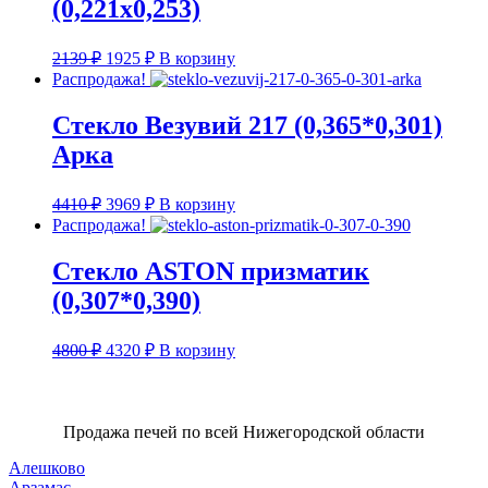
(0,221х0,253)
Первоначальная
Текущая
2139
₽
1925
₽
В корзину
цена
цена:
Распродажа!
составляла
1925 ₽.
2139 ₽.
Стекло Везувий 217 (0,365*0,301)
Арка
Первоначальная
Текущая
4410
₽
3969
₽
В корзину
цена
цена:
Распродажа!
составляла
3969 ₽.
4410 ₽.
Стекло ASTON призматик
(0,307*0,390)
Первоначальная
Текущая
4800
₽
4320
₽
В корзину
цена
цена:
составляла
4320 ₽.
4800 ₽.
Продажа печей по всей Нижегородской области
Алешково
Арзамас