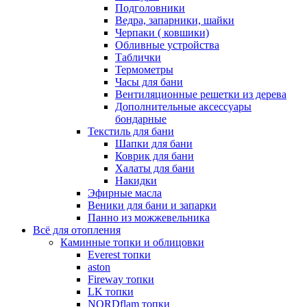
Подголовники
Ведра, запарники, шайки
Черпаки ( ковшики)
Обливные устройства
Таблички
Термометры
Часы для бани
Вентиляционные решетки из дерева
Дополнительные аксессуары
бондарные
Текстиль для бани
Шапки для бани
Коврик для бани
Халаты для бани
Накидки
Эфирные масла
Веники для бани и запарки
Панно из можжевельника
Всё для отопления
Каминные топки и облицовки
Everest топки
aston
Fireway топки
LK топки
NORDflam топки