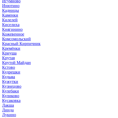
Игумново
Инютино
Кадницы
Каменки
Килелей
Киселиха
Княгинино
Кожевенное
Комсомольский
Красный Кирпичник
Кремёнки
Криуша
Крутая
Крутой Майдан
Кстово
Кудрешки
Кудьма
Кужутки
Кузнецово
Кулебаки
Куликово
Кусаковка
Лакша
Линда
Лукино