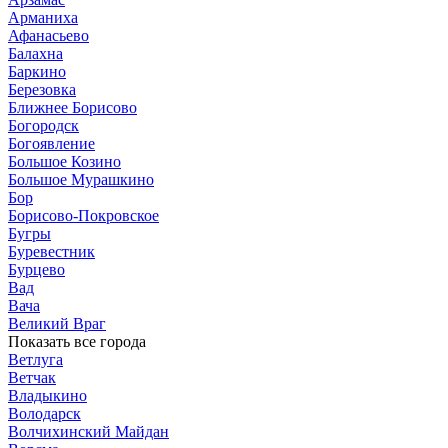
Арманиха
Афанасьево
Балахна
Баркино
Березовка
Ближнее Борисово
Богородск
Богоявление
Большое Козино
Большое Мурашкино
Бор
Борисово-Покровское
Бугры
Буревестник
Бурцево
Вад
Вача
Великий Враг
Показать все города
Ветлуга
Ветчак
Владыкино
Володарск
Волчихинский Майдан