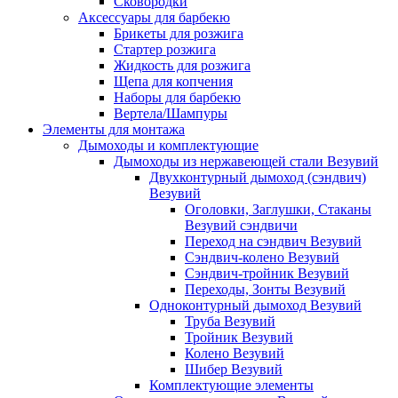
Сковородки
Аксессуары для барбекю
Брикеты для розжига
Стартер розжига
Жидкость для розжига
Щепа для копчения
Наборы для барбекю
Вертела/Шампуры
Элементы для монтажа
Дымоходы и комплектующие
Дымоходы из нержавеющей стали Везувий
Двухконтурный дымоход (сэндвич)
Везувий
Оголовки, Заглушки, Стаканы
Везувий сэндвичи
Переход на сэндвич Везувий
Сэндвич-колено Везувий
Сэндвич-тройник Везувий
Переходы, Зонты Везувий
Одноконтурный дымоход Везувий
Труба Везувий
Тройник Везувий
Колено Везувий
Шибер Везувий
Комплектующие элементы