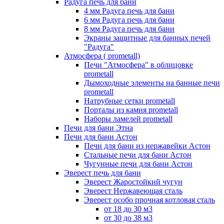
Радуга печь для бани
4 мм Радуга печь для бани
6 мм Радуга печь для бани
8 мм Радуга печь для бани
Экраны защитные для банных печей
"Радуга"
Атмосфера ( prometall)
Печи "Атмосфера" в облицовке
prometall
Дымоходные элементы на банные печи
prometall
Натрубные сетки prometall
Порталы из камня prometall
Наборы ламелей prometall
Печи для бани Этна
Печи для бани Астон
Печи для бани из нержавейки Астон
Стальные печи для бани Астон
Чугунные печи для бани Астон
Эверест печь для бани
Эверест Жаростойкий чугун
Эверест Нержавеющая сталь
Эверест особо прочная котловая сталь
от 18 до 30 м3
от 30 до 38 м3