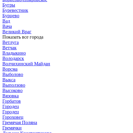
Бугры
Буревестник
Бурцево
Вад
Вача
Великий Враг
Показать все города
Ветлуга
Ветчак
Владыкино
Володарск
Волчихинский Майдан
Ворсма
Выболово
Выкса
Выползово
Высоково
Вязовка
Горбатов
Городец
Городец
Гороховец
Гремячая Поляна
Гремячки