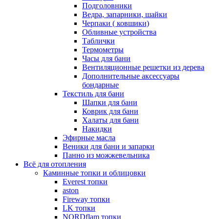
Подголовники
Ведра, запарники, шайки
Черпаки ( ковшики)
Обливные устройства
Таблички
Термометры
Часы для бани
Вентиляционные решетки из дерева
Дополнительные аксессуары
бондарные
Текстиль для бани
Шапки для бани
Коврик для бани
Халаты для бани
Накидки
Эфирные масла
Веники для бани и запарки
Панно из можжевельника
Всё для отопления
Каминные топки и облицовки
Everest топки
aston
Fireway топки
LK топки
NORDflam топки