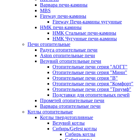
Варвара печи-камины
MBS
Fireway печи-камины
Fireway Печи-камины чугунные
НМК печи-камины
НМК Стальные печи-камины
НМК Чугунные печи-камины
Печи отопительные
Радуга отопительные печи
Aston отопительные печи
Везувий отопительные печи
Отопительные печи серия "АОГТ"
Отопительные печи серия "Мини"
Отопительные печи серия "В"
Отопительные печи серия "Комфорт"
Отопительные печи серия "Триумф"
Подставки для отопительных печей
Прометей отопительные печи
Варвара отопительные печи
Котлы отопительные
Котлы твердотопливные
Везувий котлы
Сибирь/Gefest котлы
Сибирь котлы
Gefest котлы