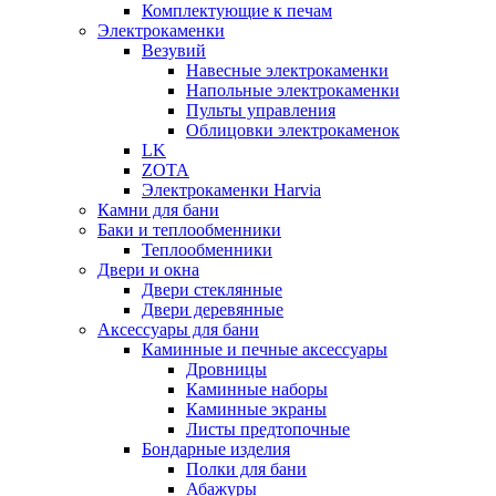
Комплектующие к печам
Электрокаменки
Везувий
Навесные электрокаменки
Напольные электрокаменки
Пульты управления
Облицовки электрокаменок
LK
ZOTA
Электрокаменки Harvia
Камни для бани
Баки и теплообменники
Теплообменники
Двери и окна
Двери стеклянные
Двери деревянные
Аксессуары для бани
Каминные и печные аксессуары
Дровницы
Каминные наборы
Каминные экраны
Листы предтопочные
Бондарные изделия
Полки для бани
Абажуры