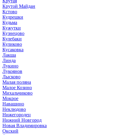
Крутая
Крутой Майдан
Кстово
Кудрешки
Кудьма
Кужутки
Кузнецово
Кулебаки
Куликово
Кусаковка
Лакша
Линда
Лукино
Лукоянов
Лысково
Малая поляна
Малое Козино
Михальчиково
Мокрое
Навашино
Неклюдово
Нижегородец
Нижний Новгород
Новая Владимировка
Окский