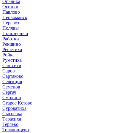
Опалиха
Осинки
Павлово
Первомайск
Перевоз
Поляны
Приозерный
Работки
Рекшино
Решетиха
Ройка
Румстиха
Сан-сити
Саров
Сартаково
Селекция
Семенов
Сергач
Смолино
Старое Кстово
Суроватиха
Сысоевка
Тарасиха
Теряево
Толоконцево