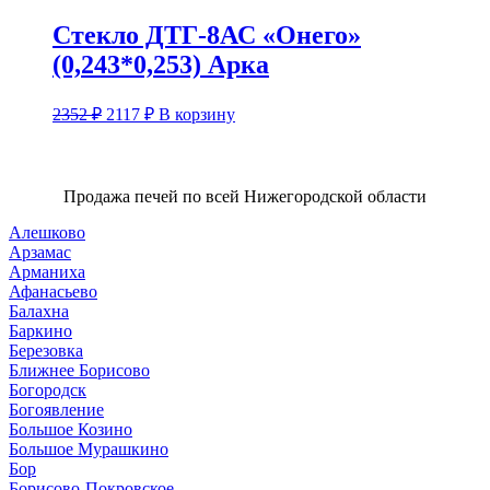
составляла
3096 ₽.
3440 ₽.
Стекло ДТГ-8АС «Онего»
(0,243*0,253) Арка
Первоначальная
Текущая
2352
₽
2117
₽
В корзину
цена
цена:
составляла
2117 ₽.
2352 ₽.
Продажа печей по всей Нижегородской области
Алешково
Арзамас
Арманиха
Афанасьево
Балахна
Баркино
Березовка
Ближнее Борисово
Богородск
Богоявление
Большое Козино
Большое Мурашкино
Бор
Борисово-Покровское