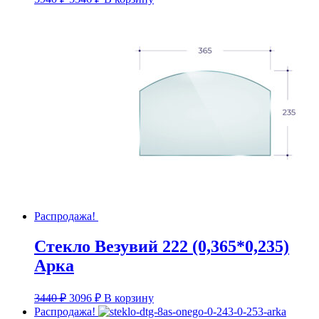
цена
цена:
составляла
5346 ₽.
5940 ₽.
Распродажа!
Стекло Везувий 222 (0,365*0,235)
Арка
Первоначальная
Текущая
3440
₽
3096
₽
В корзину
цена
цена:
Распродажа!