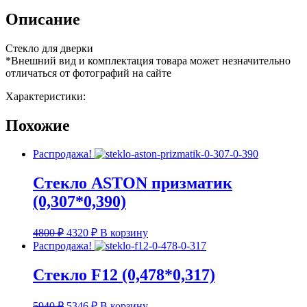
Описание
Стекло для дверки
*Внешний вид и комплектация товара может незначительно
отличаться от фотографий на сайте
Характеристики:
Похожие
Распродажа!
Стекло ASTON призматик
(0,307*0,390)
Первоначальная
Текущая
4800
₽
4320
₽
В корзину
цена
цена:
Распродажа!
составляла
4320 ₽.
4800 ₽.
Стекло F12 (0,478*0,317)
Первоначальная
Текущая
5940
₽
5346
₽
В корзину