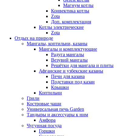
Магнум котлы
Конвектика котлы
Zota
Доп. комплектация
Котлы электрические
Zota
Отдых на природе
Мангалы, коптильни, казаны
Мангалы и комплектующие
Радуга мангалы
Везувий мангалы
Решётки для мангала и плиты
Афганские и узбекские казаны
Печи для казана
Подставки под казан
Крышки
Коптильни
Грили
Костровые чаши
Универсальная печь Garden
Тандыры и аксессуары к ним
Амфора
Чугунная посуда
Горшки