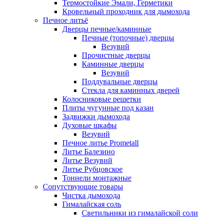
Термостойкие Эмали, Герметики
Кровельный проходник для дымохода
Печное литьё
Дверцы печные/каминные
Печные (топочные) дверцы
Везувий
Прочистные дверцы
Каминные дверцы
Везувий
Поддувальные дверцы
Стекла для каминных дверей
Колосниковые решетки
Плиты чугунные под казан
Задвижки дымохода
Духовые шкафы
Везувий
Печное литье Prometall
Литье Балезино
Литье Везувий
Литье Рубцовское
Тоннели монтажные
Сопутствующие товары
Чистка дымохода
Гималайская соль
Светильники из гималайской соли