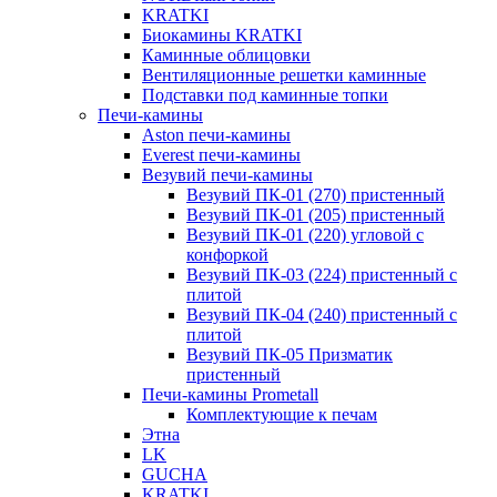
KRATKI
Биокамины KRATKI
Каминные облицовки
Вентиляционные решетки каминные
Подставки под каминные топки
Печи-камины
Aston печи-камины
Everest печи-камины
Везувий печи-камины
Везувий ПК-01 (270) пристенный
Везувий ПК-01 (205) пристенный
Везувий ПК-01 (220) угловой с
конфоркой
Везувий ПК-03 (224) пристенный с
плитой
Везувий ПК-04 (240) пристенный с
плитой
Везувий ПК-05 Призматик
пристенный
Печи-камины Prometall
Комплектующие к печам
Этна
LK
GUCHA
KRATKI