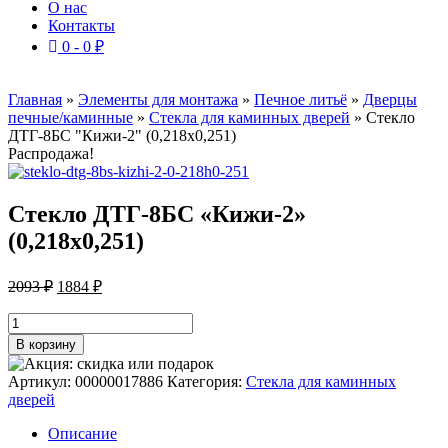
О нас
Контакты
0 -
0
₽
Главная
»
Элементы для монтажа
»
Печное литьё
»
Дверцы
печные/каминные
»
Стекла для каминных дверей
»
Стекло
ДТГ-8БС "Кижи-2" (0,218х0,251)
Распродажа!
Стекло ДТГ-8БС «Кижи-2»
(0,218х0,251)
Первоначальная
Текущая
2093
₽
1884
₽
цена
цена:
составляла
Количество
1884 ₽.
товара
2093 ₽.
В корзину
Стекло
ДТГ-8БС
Артикул:
00000017886
Категория:
Стекла для каминных
"Кижи-2"
дверей
(0,218х0,251)
Описание