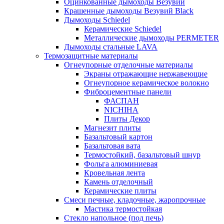
Оцинкованные дымоходы Везувий
Крашенные дымоходы Везувий Black
Дымоходы Schiedel
Керамические Schiedel
Металлические дымоходы PERMETER
Дымоходы стальные LAVA
Термозащитные материалы
Огнеупорные отделочные материалы
Экраны отражающие нержавеющие
Огнеупорное керамическое волокно
Фиброцементные панели
ФАСПАН
NICHIHA
Плиты Декор
Магнезит плиты
Базальтовый картон
Базальтовая вата
Термостойкий, базальтовый шнур
Фольга алюминиевая
Кровельная лента
Камень отделочный
Керамические плиты
Смеси печные, кладочные, жаропрочные
Мастика термостойкая
Стекло напольное (под печь)