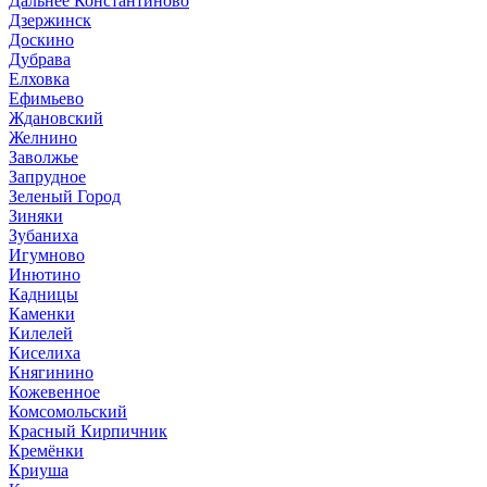
Дальнее Константиново
Дзержинск
Доскино
Дубрава
Елховка
Ефимьево
Ждановский
Желнино
Заволжье
Запрудное
Зеленый Город
Зиняки
Зубаниха
Игумново
Инютино
Кадницы
Каменки
Килелей
Киселиха
Княгинино
Кожевенное
Комсомольский
Красный Кирпичник
Кремёнки
Криуша