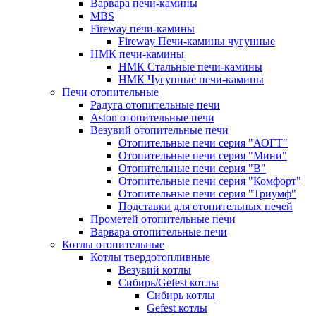
Варвара печи-камины
MBS
Fireway печи-камины
Fireway Печи-камины чугунные
НМК печи-камины
НМК Стальные печи-камины
НМК Чугунные печи-камины
Печи отопительные
Радуга отопительные печи
Aston отопительные печи
Везувий отопительные печи
Отопительные печи серия "АОГТ"
Отопительные печи серия "Мини"
Отопительные печи серия "В"
Отопительные печи серия "Комфорт"
Отопительные печи серия "Триумф"
Подставки для отопительных печей
Прометей отопительные печи
Варвара отопительные печи
Котлы отопительные
Котлы твердотопливные
Везувий котлы
Сибирь/Gefest котлы
Сибирь котлы
Gefest котлы