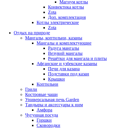
Магнум котлы
Конвектика котлы
Zota
Доп. комплектация
Котлы электрические
Zota
Отдых на природе
Мангалы, коптильни, казаны
Мангалы и комплектующие
Радуга мангалы
Везувий мангалы
Решётки для мангала и плиты
Афганские и узбекские казаны
Печи для казана
Подставки под казан
Крышки
Коптильни
Грили
Костровые чаши
Универсальная печь Garden
Тандыры и аксессуары к ним
Амфора
Чугунная посуда
Горшки
Сковородки