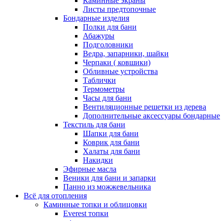
Каминные экраны
Листы предтопочные
Бондарные изделия
Полки для бани
Абажуры
Подголовники
Ведра, запарники, шайки
Черпаки ( ковшики)
Обливные устройства
Таблички
Термометры
Часы для бани
Вентиляционные решетки из дерева
Дополнительные аксессуары бондарные
Текстиль для бани
Шапки для бани
Коврик для бани
Халаты для бани
Накидки
Эфирные масла
Веники для бани и запарки
Панно из можжевельника
Всё для отопления
Каминные топки и облицовки
Everest топки