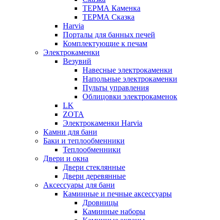
ТЕРМА Каменка
ТЕРМА Сказка
Harvia
Порталы для банных печей
Комплектующие к печам
Электрокаменки
Везувий
Навесные электрокаменки
Напольные электрокаменки
Пульты управления
Облицовки электрокаменок
LK
ZOTA
Электрокаменки Harvia
Камни для бани
Баки и теплообменники
Теплообменники
Двери и окна
Двери стеклянные
Двери деревянные
Аксессуары для бани
Каминные и печные аксессуары
Дровницы
Каминные наборы