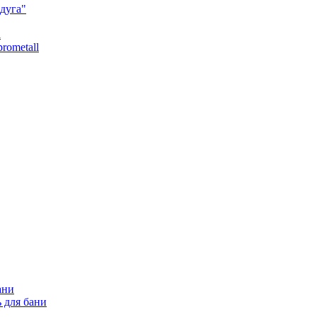
дуга"
l
rometall
ани
 для бани