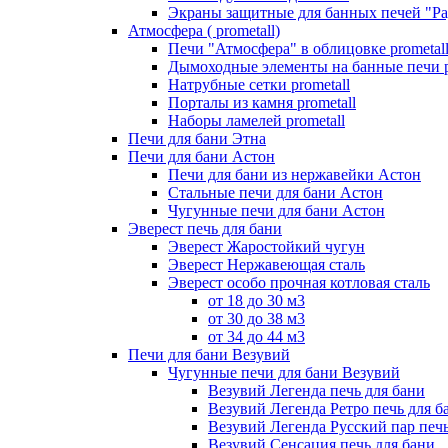
Экраны защитные для банных печей "Ра
Атмосфера ( prometall)
Печи "Атмосфера" в облицовке prometal
Дымоходные элементы на банные печи p
Натрубные сетки prometall
Порталы из камня prometall
Наборы ламелей prometall
Печи для бани Этна
Печи для бани Астон
Печи для бани из нержавейки Астон
Стальные печи для бани Астон
Чугунные печи для бани Астон
Эверест печь для бани
Эверест Жаростойкий чугун
Эверест Нержавеющая сталь
Эверест особо прочная котловая сталь
от 18 до 30 м3
от 30 до 38 м3
от 34 до 44 м3
Печи для бани Везувий
Чугунные печи для бани Везувий
Везувий Легенда печь для бани
Везувий Легенда Ретро печь для б
Везувий Легенда Русский пар печь
Везувий Сенсация печь для бани