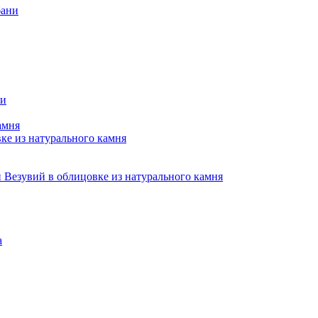
бани
ни
амня
е из натурального камня
Везувий в облицовке из натурального камня
а