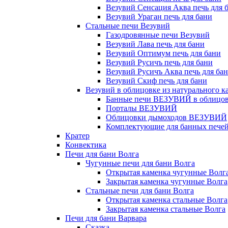
Везувий Сенсация Аква печь для 
Везувий Ураган печь для бани
Стальные печи Везувий
Газодровянные печи Везувий
Везувий Лава печь для бани
Везувий Оптимум печь для бани
Везувий Русичъ печь для бани
Везувий Русичъ Аква печь для ба
Везувий Скиф печь для бани
Везувий в облицовке из натурального к
Банные печи ВЕЗУВИЙ в облицовк
Порталы ВЕЗУВИЙ
Облицовки дымоходов ВЕЗУВИЙ
Комплектующие для банных печей 
Кратер
Конвектика
Печи для бани Волга
Чугунные печи для бани Волга
Открытая каменка чугунные Волг
Закрытая каменка чугунные Волга
Стальные печи для бани Волга
Открытая каменка стальные Волга
Закрытая каменка стальные Волга
Печи для бани Варвара
Сказка