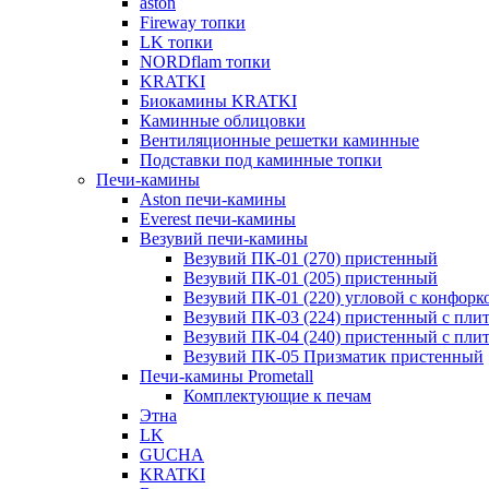
aston
Fireway топки
LK топки
NORDflam топки
KRATKI
Биокамины KRATKI
Каминные облицовки
Вентиляционные решетки каминные
Подставки под каминные топки
Печи-камины
Aston печи-камины
Everest печи-камины
Везувий печи-камины
Везувий ПК-01 (270) пристенный
Везувий ПК-01 (205) пристенный
Везувий ПК-01 (220) угловой с конфорк
Везувий ПК-03 (224) пристенный с пли
Везувий ПК-04 (240) пристенный с пли
Везувий ПК-05 Призматик пристенный
Печи-камины Prometall
Комплектующие к печам
Этна
LK
GUCHA
KRATKI