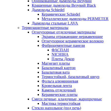
Оцинкованные дымоходы Везувий
Крашенные дымоходы Везувий Black
Дымоходы Schiedel
Керамические Schiedel
Металлические дымоходы PERMETER
Дымоходы стальные LAVA
Термозащитные материалы
Огнеупорные отделочные материалы
Экраны отражающие нержавеющие
Огнеупорное керамическое волокно
Фиброцементные панели
ФАСПАН
NICHIHA
Плиты Декор
Магнезит плиты
Базальтовый картон
Базальтовая вата
Термостойкий, базальтовый шнур
Фольга алюминиевая
Кровельная лента
Камень отделочный
Керамические плиты
Смеси печные, кладочные, жаропрочные
Мастика термостойкая
Стекло напольное (под печь)