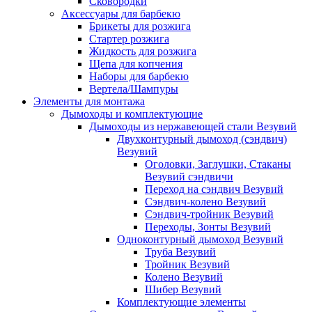
Сковородки
Аксессуары для барбекю
Брикеты для розжига
Стартер розжига
Жидкость для розжига
Щепа для копчения
Наборы для барбекю
Вертела/Шампуры
Элементы для монтажа
Дымоходы и комплектующие
Дымоходы из нержавеющей стали Везувий
Двухконтурный дымоход (сэндвич)
Везувий
Оголовки, Заглушки, Стаканы
Везувий сэндвичи
Переход на сэндвич Везувий
Сэндвич-колено Везувий
Сэндвич-тройник Везувий
Переходы, Зонты Везувий
Одноконтурный дымоход Везувий
Труба Везувий
Тройник Везувий
Колено Везувий
Шибер Везувий
Комплектующие элементы