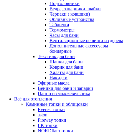
Подголовники
Ведра, запарники, шайки
Черпаки ( ковшики)
Обливные устройства
Таблички
Термометры
Часы для бани
Вентиляционные решетки из дерева
Дополнительные аксессуары
бондарные
Текстиль для бани
Шапки для бани
Коврик для бани
Халаты для бани
Накидки
Эфирные масла
Веники для бани и запарки
Панно из можжевельника
Всё для отопления
Каминные топки и облицовки
Everest топки
aston
Fireway топки
LK топки
NORDflam топки