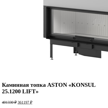
Каминная топка ASTON «KONSUL
25.1200 LIFT»
Первоначальная
Текущая
401330
₽
361197
₽
цена
цена: