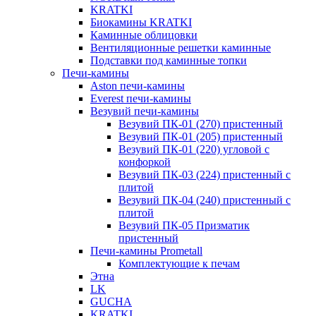
KRATKI
Биокамины KRATKI
Каминные облицовки
Вентиляционные решетки каминные
Подставки под каминные топки
Печи-камины
Aston печи-камины
Everest печи-камины
Везувий печи-камины
Везувий ПК-01 (270) пристенный
Везувий ПК-01 (205) пристенный
Везувий ПК-01 (220) угловой с
конфоркой
Везувий ПК-03 (224) пристенный с
плитой
Везувий ПК-04 (240) пристенный с
плитой
Везувий ПК-05 Призматик
пристенный
Печи-камины Prometall
Комплектующие к печам
Этна
LK
GUCHA
KRATKI