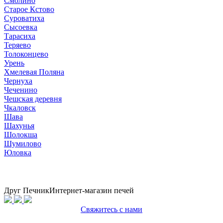
Смолино
Старое Кстово
Суроватиха
Сысоевка
Тарасиха
Теряево
Толоконцево
Урень
Хмелевая Поляна
Чернуха
Чеченино
Чешская деревня
Чкаловск
Шава
Шахунья
Шолокша
Шумилово
Юловка
Друг Печник
Интернет-магазин печей
Свяжитесь с нами
Политика конфиденциальности