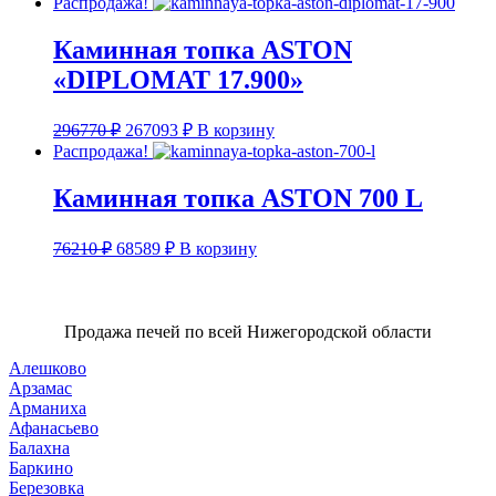
Распродажа!
составляла
43560 ₽.
48400 ₽.
Каминная топка ASTON
«DIPLOMAT 17.900»
Первоначальная
Текущая
296770
₽
267093
₽
В корзину
цена
цена:
Распродажа!
составляла
267093 ₽.
296770 ₽.
Каминная топка ASTON 700 L
Первоначальная
Текущая
76210
₽
68589
₽
В корзину
цена
цена:
составляла
68589 ₽.
76210 ₽.
Продажа печей по всей Нижегородской области
Алешково
Арзамас
Арманиха
Афанасьево
Балахна
Баркино
Березовка