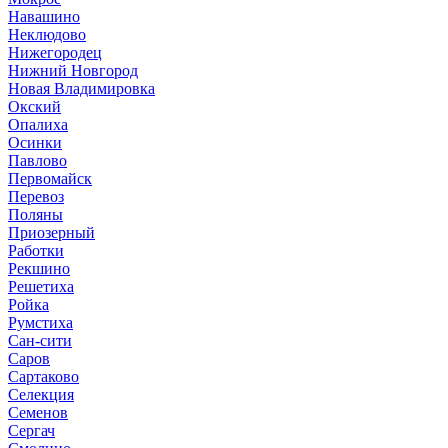
Навашино
Неклюдово
Нижегородец
Нижний Новгород
Новая Владимировка
Окский
Опалиха
Осинки
Павлово
Первомайск
Перевоз
Поляны
Приозерный
Работки
Рекшино
Решетиха
Ройка
Румстиха
Сан-сити
Саров
Сартаково
Селекция
Семенов
Сергач