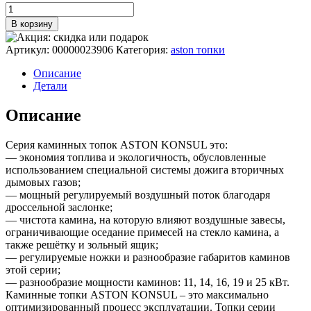
составляла
Количество
361197 ₽.
товара
401330 ₽.
В корзину
Каминная
топка
Артикул:
00000023906
Категория:
aston топки
ASTON
"KONSUL
Описание
25.1200
Детали
LIFT"
Описание
Серия каминных топок ASTON KONSUL это:
— экономия топлива и экологичность, обусловленные
использованием специальной системы дожига вторичных
дымовых газов;
— мощный регулируемый воздушный поток благодаря
дроссельной заслонке;
— чистота камина, на которую влияют воздушные завесы,
ограничивающие оседание примесей на стекло камина, а
также решётку и зольный ящик;
— регулируемые ножки и разнообразие габаритов каминов
этой серии;
— разнообразие мощности каминов: 11, 14, 16, 19 и 25 кВт.
Каминные топки ASTON KONSUL – это максимально
оптимизированный процесс эксплуатации. Топки серии