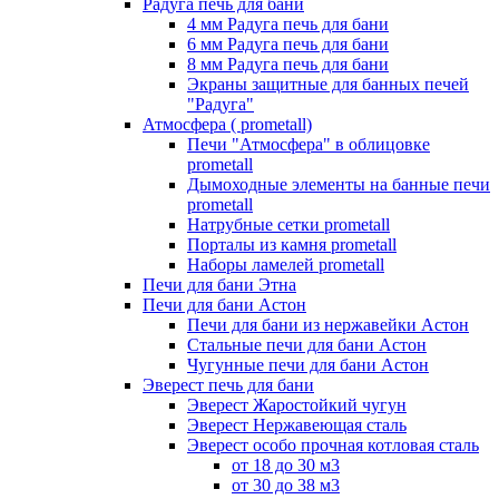
Радуга печь для бани
4 мм Радуга печь для бани
6 мм Радуга печь для бани
8 мм Радуга печь для бани
Экраны защитные для банных печей
"Радуга"
Атмосфера ( prometall)
Печи "Атмосфера" в облицовке
prometall
Дымоходные элементы на банные печи
prometall
Натрубные сетки prometall
Порталы из камня prometall
Наборы ламелей prometall
Печи для бани Этна
Печи для бани Астон
Печи для бани из нержавейки Астон
Стальные печи для бани Астон
Чугунные печи для бани Астон
Эверест печь для бани
Эверест Жаростойкий чугун
Эверест Нержавеющая сталь
Эверест особо прочная котловая сталь
от 18 до 30 м3
от 30 до 38 м3