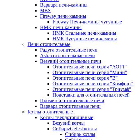
Варвара печи-камины
MBS
Fireway печи-камины
Fireway Печи-камины чугунные
НМК печи-камины
НМК Стальные печи-камины
НМК Чугунные печи-камины
Печи отопительные
Радуга отопительные печи
Aston отопительные печи
Везувий отопительные печи
Отопительные печи серия "АОГТ"
Отопительные печи серия "Мини"
Отопительные печи серия "В"
Отопительные печи серия "Комфорт"
Отопительные печи серия "Триумф"
Подставки для отопительных печей
Прометей отопительные печи
Варвара отопительные печи
Котлы отопительные
Котлы твердотопливные
Везувий котлы
Сибирь/Gefest котлы
Сибирь котлы
Gefest котлы