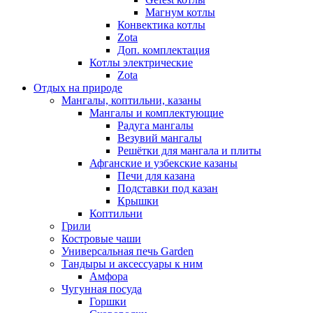
Магнум котлы
Конвектика котлы
Zota
Доп. комплектация
Котлы электрические
Zota
Отдых на природе
Мангалы, коптильни, казаны
Мангалы и комплектующие
Радуга мангалы
Везувий мангалы
Решётки для мангала и плиты
Афганские и узбекские казаны
Печи для казана
Подставки под казан
Крышки
Коптильни
Грили
Костровые чаши
Универсальная печь Garden
Тандыры и аксессуары к ним
Амфора
Чугунная посуда
Горшки