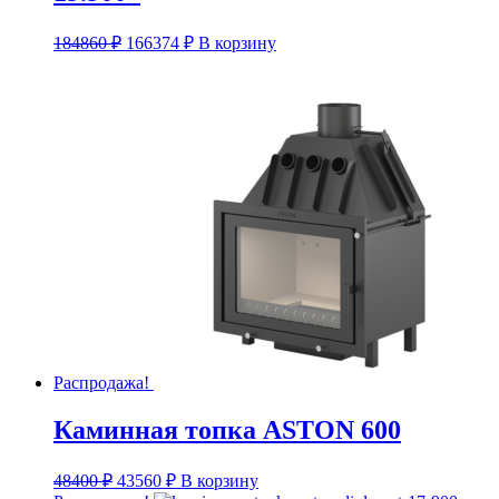
Первоначальная
Текущая
184860
₽
166374
₽
В корзину
цена
цена:
составляла
166374 ₽.
184860 ₽.
Распродажа!
Каминная топка ASTON 600
Первоначальная
Текущая
48400
₽
43560
₽
В корзину
цена
цена: