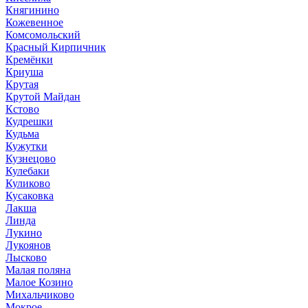
Княгинино
Кожевенное
Комсомольский
Красный Кирпичник
Кремёнки
Криуша
Крутая
Крутой Майдан
Кстово
Кудрешки
Кудьма
Кужутки
Кузнецово
Кулебаки
Куликово
Кусаковка
Лакша
Линда
Лукино
Лукоянов
Лысково
Малая поляна
Малое Козино
Михальчиково
Мокрое