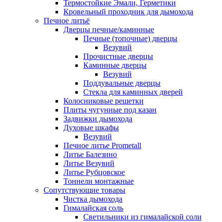
Термостойкие Эмали, Герметики
Кровельный проходник для дымохода
Печное литьё
Дверцы печные/каминные
Печные (топочные) дверцы
Везувий
Прочистные дверцы
Каминные дверцы
Везувий
Поддувальные дверцы
Стекла для каминных дверей
Колосниковые решетки
Плиты чугунные под казан
Задвижки дымохода
Духовые шкафы
Везувий
Печное литье Prometall
Литье Балезино
Литье Везувий
Литье Рубцовское
Тоннели монтажные
Сопутствующие товары
Чистка дымохода
Гималайская соль
Светильники из гималайской соли