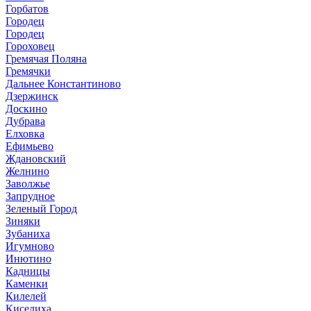
Горбатов
Городец
Городец
Гороховец
Гремячая Поляна
Гремячки
Дальнее Константиново
Дзержинск
Доскино
Дубрава
Елховка
Ефимьево
Ждановский
Желнино
Заволжье
Запрудное
Зеленый Город
Зиняки
Зубаниха
Игумново
Инютино
Кадницы
Каменки
Килелей
Киселиха