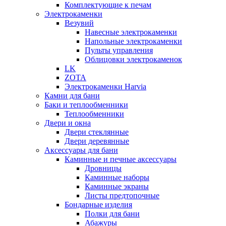
Комплектующие к печам
Электрокаменки
Везувий
Навесные электрокаменки
Напольные электрокаменки
Пульты управления
Облицовки электрокаменок
LK
ZOTA
Электрокаменки Harvia
Камни для бани
Баки и теплообменники
Теплообменники
Двери и окна
Двери стеклянные
Двери деревянные
Аксессуары для бани
Каминные и печные аксессуары
Дровницы
Каминные наборы
Каминные экраны
Листы предтопочные
Бондарные изделия
Полки для бани
Абажуры