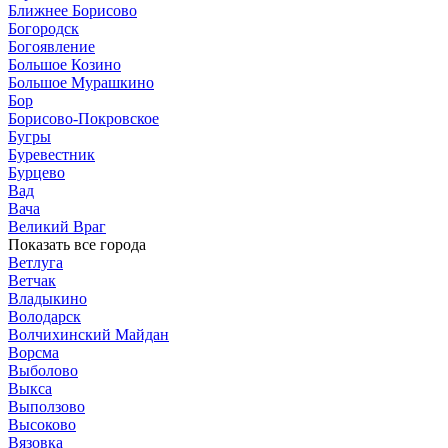
Ближнее Борисово
Богородск
Богоявление
Большое Козино
Большое Мурашкино
Бор
Борисово-Покровское
Бугры
Буревестник
Бурцево
Вад
Вача
Великий Враг
Показать все города
Ветлуга
Ветчак
Владыкино
Володарск
Волчихинский Майдан
Ворсма
Выболово
Выкса
Выползово
Высоково
Вязовка