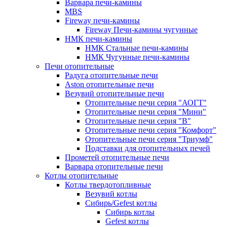
Варвара печи-камины
MBS
Fireway печи-камины
Fireway Печи-камины чугунные
НМК печи-камины
НМК Стальные печи-камины
НМК Чугунные печи-камины
Печи отопительные
Радуга отопительные печи
Aston отопительные печи
Везувий отопительные печи
Отопительные печи серия "АОГТ"
Отопительные печи серия "Мини"
Отопительные печи серия "В"
Отопительные печи серия "Комфорт"
Отопительные печи серия "Триумф"
Подставки для отопительных печей
Прометей отопительные печи
Варвара отопительные печи
Котлы отопительные
Котлы твердотопливные
Везувий котлы
Сибирь/Gefest котлы
Сибирь котлы
Gefest котлы