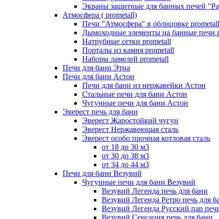
Экраны защитные для банных печей "Ра
Атмосфера ( prometall)
Печи "Атмосфера" в облицовке prometal
Дымоходные элементы на банные печи p
Натрубные сетки prometall
Порталы из камня prometall
Наборы ламелей prometall
Печи для бани Этна
Печи для бани Астон
Печи для бани из нержавейки Астон
Стальные печи для бани Астон
Чугунные печи для бани Астон
Эверест печь для бани
Эверест Жаростойкий чугун
Эверест Нержавеющая сталь
Эверест особо прочная котловая сталь
от 18 до 30 м3
от 30 до 38 м3
от 34 до 44 м3
Печи для бани Везувий
Чугунные печи для бани Везувий
Везувий Легенда печь для бани
Везувий Легенда Ретро печь для б
Везувий Легенда Русский пар печь
Везувий Сенсация печь для бани