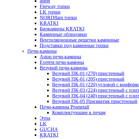
aston
Fireway топки
LK топки
NORDflam топки
KRATKI
Биокамины KRATKI
Каминные облицовки
Вентиляционные решетки каминные
Подставки под каминные топки
Печи-камины
Aston печи-камины
Everest печи-камины
Везувий печи-камины
Везувий ПК-01 (270) пристенный
Везувий ПК-01 (205) пристенный
Везувий ПК-01 (220) угловой с конфорк
Везувий ПК-03 (224) пристенный с пли
Везувий ПК-04 (240) пристенный с пли
Везувий ПК-05 Призматик пристенный
Печи-камины Prometall
Комплектующие к печам
Этна
LK
GUCHA
KRATKI