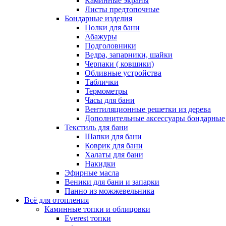
Каминные экраны
Листы предтопочные
Бондарные изделия
Полки для бани
Абажуры
Подголовники
Ведра, запарники, шайки
Черпаки ( ковшики)
Обливные устройства
Таблички
Термометры
Часы для бани
Вентиляционные решетки из дерева
Дополнительные аксессуары бондарные
Текстиль для бани
Шапки для бани
Коврик для бани
Халаты для бани
Накидки
Эфирные масла
Веники для бани и запарки
Панно из можжевельника
Всё для отопления
Каминные топки и облицовки
Everest топки