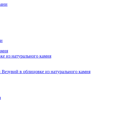
бани
ни
амня
е из натурального камня
Везувий в облицовке из натурального камня
а