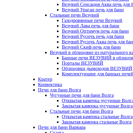
Везувий Сенсация Аква печь для 
Везувий Ураган печь для бани
Стальные печи Везувий
Газодровянные печи Везувий
Везувий Лава печь для бани
Везувий Оптимум печь для бани
Везувий Русичъ печь для бани
Везувий Русичъ Аква печь для ба
Везувий Скиф печь для бани
Везувий в облицовке из натурального к
Банные печи ВЕЗУВИЙ в облицовк
Порталы ВЕЗУВИЙ
Облицовки дымоходов ВЕЗУВИЙ
Комплектующие для банных печей 
Кратер
Конвектика
Печи для бани Волга
Чугунные печи для бани Волга
Открытая каменка чугунные Волг
Закрытая каменка чугунные Волга
Стальные печи для бани Волга
Открытая каменка стальные Волга
Закрытая каменка стальные Волга
Печи для бани Варвара
Сказка