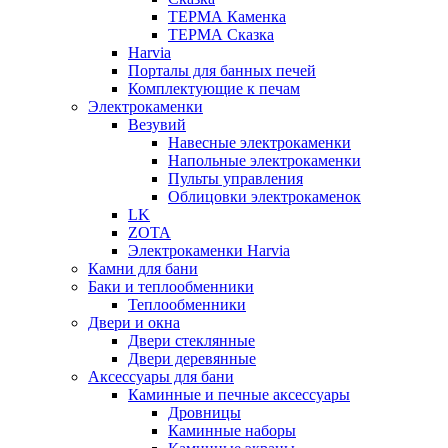
ТЕРМА Каменка
ТЕРМА Сказка
Harvia
Порталы для банных печей
Комплектующие к печам
Электрокаменки
Везувий
Навесные электрокаменки
Напольные электрокаменки
Пульты управления
Облицовки электрокаменок
LK
ZOTA
Электрокаменки Harvia
Камни для бани
Баки и теплообменники
Теплообменники
Двери и окна
Двери стеклянные
Двери деревянные
Аксессуары для бани
Каминные и печные аксессуары
Дровницы
Каминные наборы