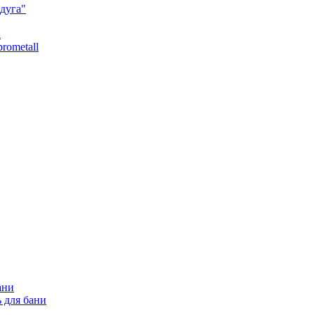
дуга"
l
rometall
ани
 для бани