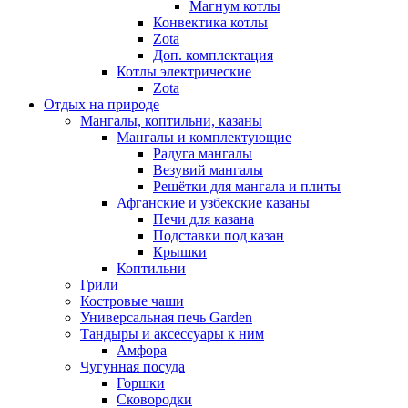
Магнум котлы
Конвектика котлы
Zota
Доп. комплектация
Котлы электрические
Zota
Отдых на природе
Мангалы, коптильни, казаны
Мангалы и комплектующие
Радуга мангалы
Везувий мангалы
Решётки для мангала и плиты
Афганские и узбекские казаны
Печи для казана
Подставки под казан
Крышки
Коптильни
Грили
Костровые чаши
Универсальная печь Garden
Тандыры и аксессуары к ним
Амфора
Чугунная посуда
Горшки
Сковородки