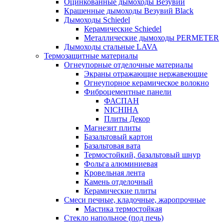
Оцинкованные дымоходы Везувий
Крашенные дымоходы Везувий Black
Дымоходы Schiedel
Керамические Schiedel
Металлические дымоходы PERMETER
Дымоходы стальные LAVA
Термозащитные материалы
Огнеупорные отделочные материалы
Экраны отражающие нержавеющие
Огнеупорное керамическое волокно
Фиброцементные панели
ФАСПАН
NICHIHA
Плиты Декор
Магнезит плиты
Базальтовый картон
Базальтовая вата
Термостойкий, базальтовый шнур
Фольга алюминиевая
Кровельная лента
Камень отделочный
Керамические плиты
Смеси печные, кладочные, жаропрочные
Мастика термостойкая
Стекло напольное (под печь)