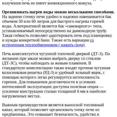
излучения печь не имеет конвекционного кожуха.
Организовать нагрев воды можно несколькими способами.
На заднюю стенку печи удобно и надежно навешивается бак
объемом 50 или 60 литров для быстрого нагрева горячей
воды. Альтернативой является бак «самоварного» типа,
устанавливаемый непосредственно на дымоходную трубу.
Такая гибкость позволяет адаптировать печь под планировку
и нужды конкретной бани. Также есть вариация
со
встроенным теплообменником ( нажать сюда)
.
Печь комплектуется чугунной топочной дверкой (ДТ-3). По
желанию при заказе можно выбрать дверку со стеклом
(ДТ-3С), чтобы наблюдать за живым пламенем. В
стандартную комплектацию также входят прочная чугунная
колосниковая решетка (РД-3) и удобный зольный ящик, с
помощью которого легко регулируется интенсивность
горения. Для повышения долговечности в условиях
интенсивной эксплуатации доступна полезная опция —
усиление конструкции сталью толщиной 6 мм в наиболее
нагруженных местах.
Важным преимуществом является выносной топливный
канал, который позволяет организовать топку печи из
предбанника. Это повышает безопасность, удобство и