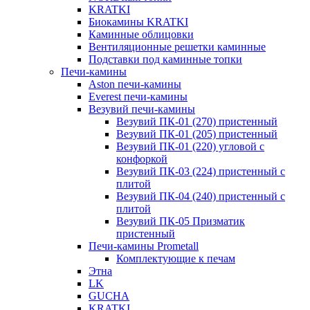
KRATKI
Биокамины KRATKI
Каминные облицовки
Вентиляционные решетки каминные
Подставки под каминные топки
Печи-камины
Aston печи-камины
Everest печи-камины
Везувий печи-камины
Везувий ПК-01 (270) пристенный
Везувий ПК-01 (205) пристенный
Везувий ПК-01 (220) угловой с
конфоркой
Везувий ПК-03 (224) пристенный с
плитой
Везувий ПК-04 (240) пристенный с
плитой
Везувий ПК-05 Призматик
пристенный
Печи-камины Prometall
Комплектующие к печам
Этна
LK
GUCHA
KRATKI