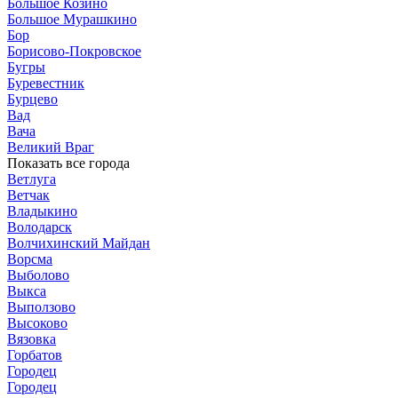
Большое Козино
Большое Мурашкино
Бор
Борисово-Покровское
Бугры
Буревестник
Бурцево
Вад
Вача
Великий Враг
Показать все города
Ветлуга
Ветчак
Владыкино
Володарск
Волчихинский Майдан
Ворсма
Выболово
Выкса
Выползово
Высоково
Вязовка
Горбатов
Городец
Городец