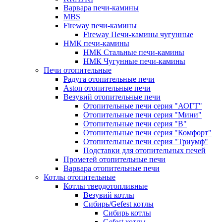
Варвара печи-камины
MBS
Fireway печи-камины
Fireway Печи-камины чугунные
НМК печи-камины
НМК Стальные печи-камины
НМК Чугунные печи-камины
Печи отопительные
Радуга отопительные печи
Aston отопительные печи
Везувий отопительные печи
Отопительные печи серия "АОГТ"
Отопительные печи серия "Мини"
Отопительные печи серия "В"
Отопительные печи серия "Комфорт"
Отопительные печи серия "Триумф"
Подставки для отопительных печей
Прометей отопительные печи
Варвара отопительные печи
Котлы отопительные
Котлы твердотопливные
Везувий котлы
Сибирь/Gefest котлы
Сибирь котлы
Gefest котлы