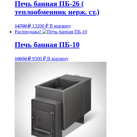
Печь банная ПБ-26 (
теплообменник нерж. ст.)
Первоначальная
Текущая
14700
₽
13200
₽
В корзину
цена
цена:
Распродажа!
составляла
13200 ₽.
14700 ₽.
Печь банная ПБ-10
Первоначальная
Текущая
10650
₽
9500
₽
В корзину
цена
цена:
составляла
9500 ₽.
10650 ₽.