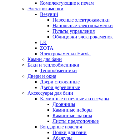
Комплектующие к печам
Электрокаменки
Везувий
Навесные электрокаменки
Напольные электрокаменки
Пульты управления
Облицовки электрокаменок
LK
ZOTA
Электрокаменки Harvia
Камни для бани
Баки и теплообменники
Теплообменники
Двери и окна
Двери стеклянные
Двери деревянные
Аксессуары для бани
Каминные и печные аксессуары
Дровницы
Каминные наборы
Каминные экраны
Листы предтопочные
Бондарные изделия
Полки для бани
Абажуры