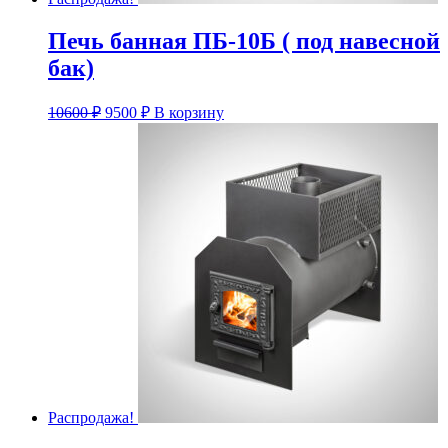
Печь банная ПБ-10Б ( под навесной
бак)
Первоначальная
Текущая
10600
₽
9500
₽
В корзину
цена
цена:
составляла
9500 ₽.
10600 ₽.
Распродажа!