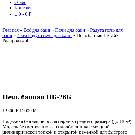
О нас
Контакты
0 -
0
₽
Главная
»
Всё для бани
»
Печи для бани
»
Радуга печь для
бани
»
4 мм Радуга печь для бани
»
Печь банная ПБ-26Б
Распродажа!
Печь банная ПБ-26Б
Первоначальная
Текущая
13300
₽
12000
₽
цена
цена:
составляла
Надежная банная печь для парных среднего размера (до 18 м³).
12000 ₽.
Модель без встроенного теплообменника с мощной
13300 ₽.
цилиндрической топкой и открытой каменкой для быстрого