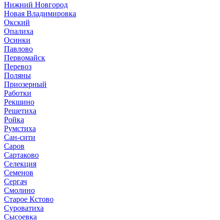
Нижний Новгород
Новая Владимировка
Окский
Опалиха
Осинки
Павлово
Первомайск
Перевоз
Поляны
Приозерный
Работки
Рекшино
Решетиха
Ройка
Румстиха
Сан-сити
Саров
Сартаково
Селекция
Семенов
Сергач
Смолино
Старое Кстово
Суроватиха
Сысоевка