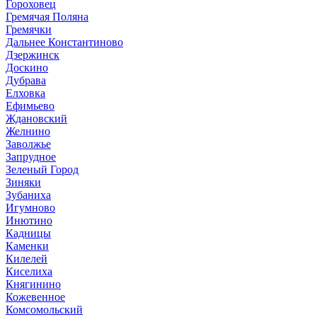
Гороховец
Гремячая Поляна
Гремячки
Дальнее Константиново
Дзержинск
Доскино
Дубрава
Елховка
Ефимьево
Ждановский
Желнино
Заволжье
Запрудное
Зеленый Город
Зиняки
Зубаниха
Игумново
Инютино
Кадницы
Каменки
Килелей
Киселиха
Княгинино
Кожевенное
Комсомольский