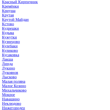
Красный Кирпичник
Кремёнки
Криуша
Крутая
Крутой Майдан
Кстово
Кудрешки
Кудьма
Кужутки
Кузнецово
Кулебаки
Куликово
Кусаковка
Лакша
Линда
Лукино
Лукоянов
Лысково
Малая поляна
Малое Козино
Михальчиково
Мокрое
Навашино
Неклюдово
Нижегородец