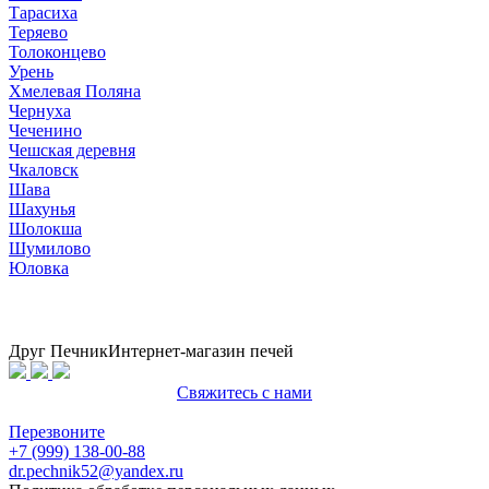
Тарасиха
Теряево
Толоконцево
Урень
Хмелевая Поляна
Чернуха
Чеченино
Чешская деревня
Чкаловск
Шава
Шахунья
Шолокша
Шумилово
Юловка
Друг Печник
Интернет-магазин печей
Свяжитесь с нами
Политика конфиденциальности
Перезвоните
+7 (999) 138-00-88
dr.pechnik52@yandex.ru