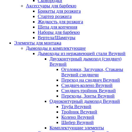
Сковородки
Аксессуары для барбекю
Брикеты для розжига
Стартер розжига
Жидкость для розжига
Щепа для копчения
Наборы для барбекю
Вертела/Шампуры
Элементы для монтажа
Дымоходы и комплектующие
Дымоходы из нержавеющей стали Везувий
Двухконтурный дымоход (сэндвич)
Везувий
Оголовки, Заглушки, Стаканы
Везувий сэндвичи
Переход на сэндвич Везувий
Сэндвич-колено Везувий
Сэндвич-тройник Везувий
Переходы, Зонты Везувий
Одноконтурный дымоход Везувий
Труба Везувий
Тройник Везувий
Колено Везувий
Шибер Везувий
Комплектующие элементы