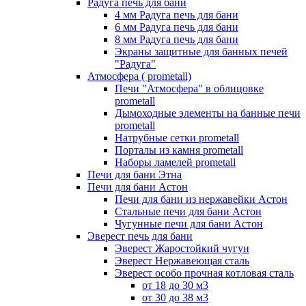
Радуга печь для бани
4 мм Радуга печь для бани
6 мм Радуга печь для бани
8 мм Радуга печь для бани
Экраны защитные для банных печей
"Радуга"
Атмосфера ( prometall)
Печи "Атмосфера" в облицовке
prometall
Дымоходные элементы на банные печи
prometall
Натрубные сетки prometall
Порталы из камня prometall
Наборы ламелей prometall
Печи для бани Этна
Печи для бани Астон
Печи для бани из нержавейки Астон
Стальные печи для бани Астон
Чугунные печи для бани Астон
Эверест печь для бани
Эверест Жаростойкий чугун
Эверест Нержавеющая сталь
Эверест особо прочная котловая сталь
от 18 до 30 м3
от 30 до 38 м3