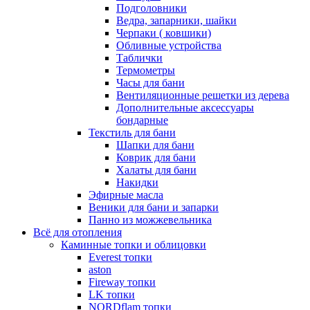
Подголовники
Ведра, запарники, шайки
Черпаки ( ковшики)
Обливные устройства
Таблички
Термометры
Часы для бани
Вентиляционные решетки из дерева
Дополнительные аксессуары
бондарные
Текстиль для бани
Шапки для бани
Коврик для бани
Халаты для бани
Накидки
Эфирные масла
Веники для бани и запарки
Панно из можжевельника
Всё для отопления
Каминные топки и облицовки
Everest топки
aston
Fireway топки
LK топки
NORDflam топки