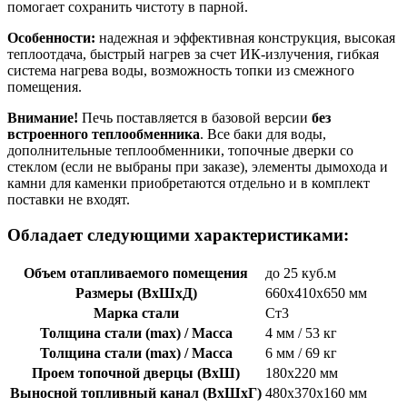
помогает сохранить чистоту в парной.
Особенности:
надежная и эффективная конструкция, высокая
теплоотдача, быстрый нагрев за счет ИК-излучения, гибкая
система нагрева воды, возможность топки из смежного
помещения.
Внимание!
Печь поставляется в базовой версии
без
встроенного теплообменника
. Все баки для воды,
дополнительные теплообменники, топочные дверки со
стеклом (если не выбраны при заказе), элементы дымохода и
камни для каменки приобретаются отдельно и в комплект
поставки не входят.
Обладает следующими характеристиками:
Объем отапливаемого помещения
до 25 куб.м
Размеры (ВхШхД)
660х410х650 мм
Марка стали
Ст3
Толщина стали (max) / Масса
4 мм / 53 кг
Толщина стали (max) / Масса
6 мм / 69 кг
Проем топочной дверцы (ВхШ)
180х220 мм
Выносной топливный канал (ВхШхГ)
480х370х160 мм