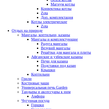
Магнум котлы
Конвектика котлы
Zota
Доп. комплектация
Котлы электрические
Zota
Отдых на природе
Мангалы, коптильни, казаны
Мангалы и комплектующие
Радуга мангалы
Везувий мангалы
Решётки для мангала и плиты
Афганские и узбекские казаны
Печи для казана
Подставки под казан
Крышки
Коптильни
Грили
Костровые чаши
Универсальная печь Garden
Тандыры и аксессуары к ним
Амфора
Чугунная посуда
Горшки