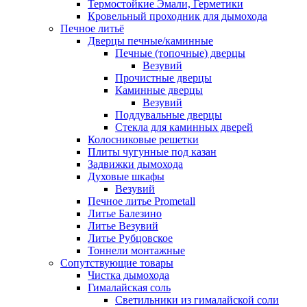
Термостойкие Эмали, Герметики
Кровельный проходник для дымохода
Печное литьё
Дверцы печные/каминные
Печные (топочные) дверцы
Везувий
Прочистные дверцы
Каминные дверцы
Везувий
Поддувальные дверцы
Стекла для каминных дверей
Колосниковые решетки
Плиты чугунные под казан
Задвижки дымохода
Духовые шкафы
Везувий
Печное литье Prometall
Литье Балезино
Литье Везувий
Литье Рубцовское
Тоннели монтажные
Сопутствующие товары
Чистка дымохода
Гималайская соль
Светильники из гималайской соли