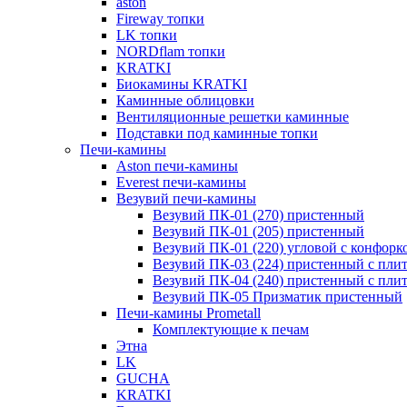
aston
Fireway топки
LK топки
NORDflam топки
KRATKI
Биокамины KRATKI
Каминные облицовки
Вентиляционные решетки каминные
Подставки под каминные топки
Печи-камины
Aston печи-камины
Everest печи-камины
Везувий печи-камины
Везувий ПК-01 (270) пристенный
Везувий ПК-01 (205) пристенный
Везувий ПК-01 (220) угловой с конфорк
Везувий ПК-03 (224) пристенный с пли
Везувий ПК-04 (240) пристенный с пли
Везувий ПК-05 Призматик пристенный
Печи-камины Prometall
Комплектующие к печам
Этна
LK
GUCHA
KRATKI