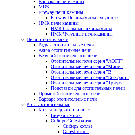
Варвара печи-камины
MBS
Fireway печи-камины
Fireway Печи-камины чугунные
НМК печи-камины
НМК Стальные печи-камины
НМК Чугунные печи-камины
Печи отопительные
Радуга отопительные печи
Aston отопительные печи
Везувий отопительные печи
Отопительные печи серия "АОГТ"
Отопительные печи серия "Мини"
Отопительные печи серия "В"
Отопительные печи серия "Комфорт"
Отопительные печи серия "Триумф"
Подставки для отопительных печей
Прометей отопительные печи
Варвара отопительные печи
Котлы отопительные
Котлы твердотопливные
Везувий котлы
Сибирь/Gefest котлы
Сибирь котлы
Gefest котлы