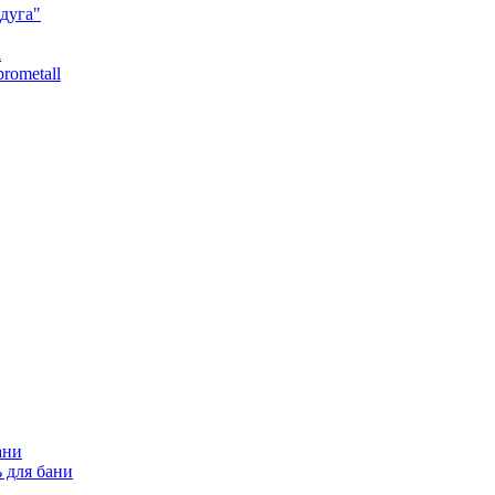
дуга"
l
rometall
ани
 для бани