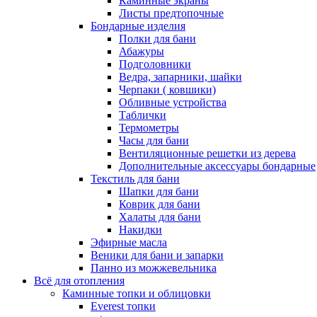
Каминные экраны
Листы предтопочные
Бондарные изделия
Полки для бани
Абажуры
Подголовники
Ведра, запарники, шайки
Черпаки ( ковшики)
Обливные устройства
Таблички
Термометры
Часы для бани
Вентиляционные решетки из дерева
Дополнительные аксессуары бондарные
Текстиль для бани
Шапки для бани
Коврик для бани
Халаты для бани
Накидки
Эфирные масла
Веники для бани и запарки
Панно из можжевельника
Всё для отопления
Каминные топки и облицовки
Everest топки