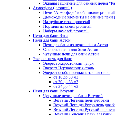
Экраны защитные для банных печей "Ра
Атмосфера ( prometall)
Печи "Атмосфера" в облицовке prometal
Дымоходные элементы на банные печи p
Натрубные сетки prometall
Порталы из камня prometall
Наборы ламелей prometall
Печи для бани Этна
Печи для бани Астон
Печи для бани из нержавейки Астон
Стальные печи для бани Астон
Чугунные печи для бани Астон
Эверест печь для бани
Эверест Жаростойкий чугун
Эверест Нержавеющая сталь
Эверест особо прочная котловая сталь
от 18 до 30 м3
от 30 до 38 м3
от 34 до 44 м3
Печи для бани Везувий
Чугунные печи для бани Везувий
Везувий Легенда печь для бани
Везувий Легенда Ретро печь для б
Везувий Легенда Русский пар печь
Везувий Сенсация печь для бани