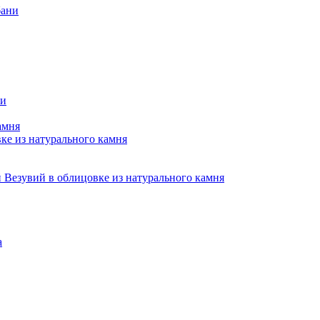
бани
ни
амня
е из натурального камня
Везувий в облицовке из натурального камня
а