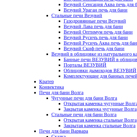
Везувий Сенсация Аква печь для 
Везувий Ураган печь для бани
Стальные печи Везувий
Газодровянные печи Везувий
Везувий Лава печь для бани
Везувий Оптимум печь для бани
Везувий Русичъ печь для бани
Везувий Русичъ Аква печь для ба
Везувий Скиф печь для бани
Везувий в облицовке из натурального к
Банные печи ВЕЗУВИЙ в облицовк
Порталы ВЕЗУВИЙ
Облицовки дымоходов ВЕЗУВИЙ
Комплектующие для банных печей 
Кратер
Конвектика
Печи для бани Волга
Чугунные печи для бани Волга
Открытая каменка чугунные Волг
Закрытая каменка чугунные Волга
Стальные печи для бани Волга
Открытая каменка стальные Волга
Закрытая каменка стальные Волга
Печи для бани Варвара
Сказка