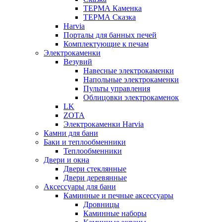
ТЕРМА Каменка
ТЕРМА Сказка
Harvia
Порталы для банных печей
Комплектующие к печам
Электрокаменки
Везувий
Навесные электрокаменки
Напольные электрокаменки
Пульты управления
Облицовки электрокаменок
LK
ZOTA
Электрокаменки Harvia
Камни для бани
Баки и теплообменники
Теплообменники
Двери и окна
Двери стеклянные
Двери деревянные
Аксессуары для бани
Каминные и печные аксессуары
Дровницы
Каминные наборы