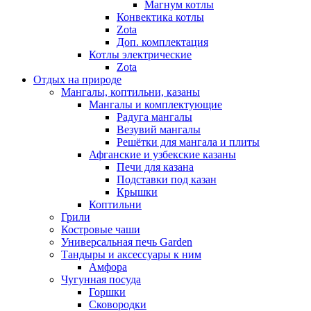
Магнум котлы
Конвектика котлы
Zota
Доп. комплектация
Котлы электрические
Zota
Отдых на природе
Мангалы, коптильни, казаны
Мангалы и комплектующие
Радуга мангалы
Везувий мангалы
Решётки для мангала и плиты
Афганские и узбекские казаны
Печи для казана
Подставки под казан
Крышки
Коптильни
Грили
Костровые чаши
Универсальная печь Garden
Тандыры и аксессуары к ним
Амфора
Чугунная посуда
Горшки
Сковородки