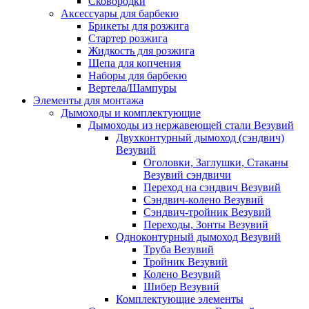
Сковородки
Аксессуары для барбекю
Брикеты для розжига
Стартер розжига
Жидкость для розжига
Щепа для копчения
Наборы для барбекю
Вертела/Шампуры
Элементы для монтажа
Дымоходы и комплектующие
Дымоходы из нержавеющей стали Везувий
Двухконтурный дымоход (сэндвич)
Везувий
Оголовки, Заглушки, Стаканы
Везувий сэндвичи
Переход на сэндвич Везувий
Сэндвич-колено Везувий
Сэндвич-тройник Везувий
Переходы, Зонты Везувий
Одноконтурный дымоход Везувий
Труба Везувий
Тройник Везувий
Колено Везувий
Шибер Везувий
Комплектующие элементы