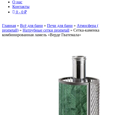
О нас
Контакты
0 -
0
₽
Главная
»
Всё для бани
»
Печи для бани
»
Атмосфера (
prometall)
»
Натрубные сетки prometall
»
Сетка-каменка
комбинированная ламель «Верде Гватемала»