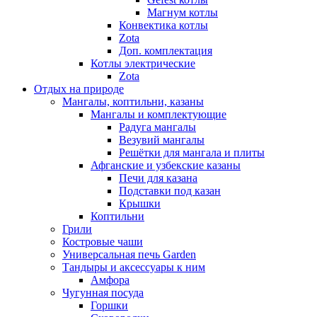
Магнум котлы
Конвектика котлы
Zota
Доп. комплектация
Котлы электрические
Zota
Отдых на природе
Мангалы, коптильни, казаны
Мангалы и комплектующие
Радуга мангалы
Везувий мангалы
Решётки для мангала и плиты
Афганские и узбекские казаны
Печи для казана
Подставки под казан
Крышки
Коптильни
Грили
Костровые чаши
Универсальная печь Garden
Тандыры и аксессуары к ним
Амфора
Чугунная посуда
Горшки