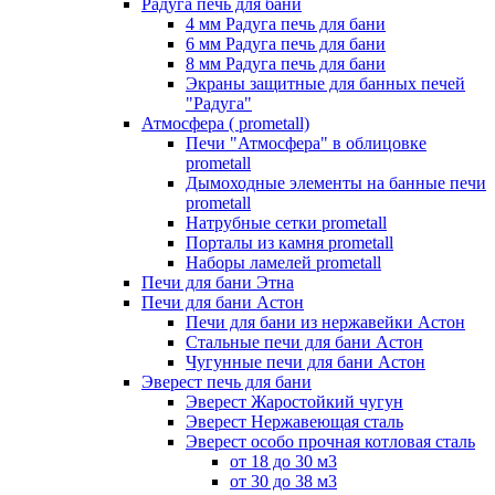
Радуга печь для бани
4 мм Радуга печь для бани
6 мм Радуга печь для бани
8 мм Радуга печь для бани
Экраны защитные для банных печей
"Радуга"
Атмосфера ( prometall)
Печи "Атмосфера" в облицовке
prometall
Дымоходные элементы на банные печи
prometall
Натрубные сетки prometall
Порталы из камня prometall
Наборы ламелей prometall
Печи для бани Этна
Печи для бани Астон
Печи для бани из нержавейки Астон
Стальные печи для бани Астон
Чугунные печи для бани Астон
Эверест печь для бани
Эверест Жаростойкий чугун
Эверест Нержавеющая сталь
Эверест особо прочная котловая сталь
от 18 до 30 м3
от 30 до 38 м3