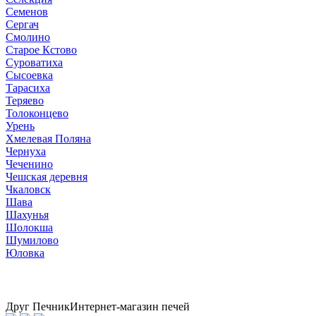
Семенов
Сергач
Смолино
Старое Кстово
Суроватиха
Сысоевка
Тарасиха
Теряево
Толоконцево
Урень
Хмелевая Поляна
Чернуха
Чеченино
Чешская деревня
Чкаловск
Шава
Шахунья
Шолокша
Шумилово
Юловка
Друг Печник
Интернет-магазин печей