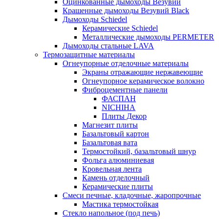
Оцинкованные дымоходы Везувий
Крашенные дымоходы Везувий Black
Дымоходы Schiedel
Керамические Schiedel
Металлические дымоходы PERMETER
Дымоходы стальные LAVA
Термозащитные материалы
Огнеупорные отделочные материалы
Экраны отражающие нержавеющие
Огнеупорное керамическое волокно
Фиброцементные панели
ФАСПАН
NICHIHA
Плиты Декор
Магнезит плиты
Базальтовый картон
Базальтовая вата
Термостойкий, базальтовый шнур
Фольга алюминиевая
Кровельная лента
Камень отделочный
Керамические плиты
Смеси печные, кладочные, жаропрочные
Мастика термостойкая
Стекло напольное (под печь)