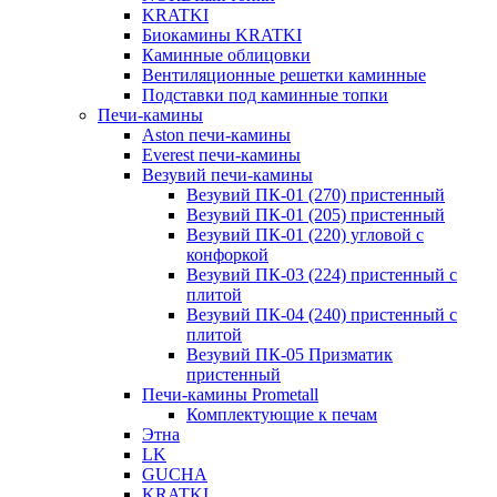
KRATKI
Биокамины KRATKI
Каминные облицовки
Вентиляционные решетки каминные
Подставки под каминные топки
Печи-камины
Aston печи-камины
Everest печи-камины
Везувий печи-камины
Везувий ПК-01 (270) пристенный
Везувий ПК-01 (205) пристенный
Везувий ПК-01 (220) угловой с
конфоркой
Везувий ПК-03 (224) пристенный с
плитой
Везувий ПК-04 (240) пристенный с
плитой
Везувий ПК-05 Призматик
пристенный
Печи-камины Prometall
Комплектующие к печам
Этна
LK
GUCHA
KRATKI