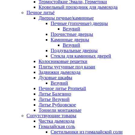
Термостойкие Эмали, Герметики
Кровельный проходник для дымохода
Печное литьё
Дверцы печные/каминные
Печные (топочные) дверцы
Везувий
Прочистные дверцы
Каминные дверцы
Везувий
Поддувальные дверцы
Стекла для каминных дверей
Колосниковые решетки
Плиты чугунные под казан
Задвижки дымохода
Духовые шкафы
Везувий
Печное литье Prometall
Литье Балезино
Литье Везувий
Литье Рубцовское
Тоннели монтажные
Сопутствующие товары
Чистка дымохода
Гималайская соль
Светильники из гималайской соли