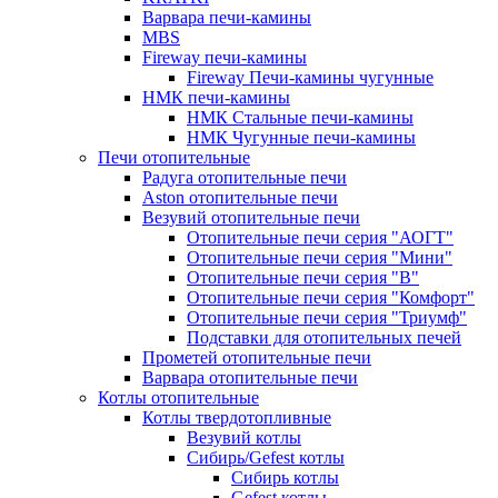
Варвара печи-камины
MBS
Fireway печи-камины
Fireway Печи-камины чугунные
НМК печи-камины
НМК Стальные печи-камины
НМК Чугунные печи-камины
Печи отопительные
Радуга отопительные печи
Aston отопительные печи
Везувий отопительные печи
Отопительные печи серия "АОГТ"
Отопительные печи серия "Мини"
Отопительные печи серия "В"
Отопительные печи серия "Комфорт"
Отопительные печи серия "Триумф"
Подставки для отопительных печей
Прометей отопительные печи
Варвара отопительные печи
Котлы отопительные
Котлы твердотопливные
Везувий котлы
Сибирь/Gefest котлы
Сибирь котлы
Gefest котлы