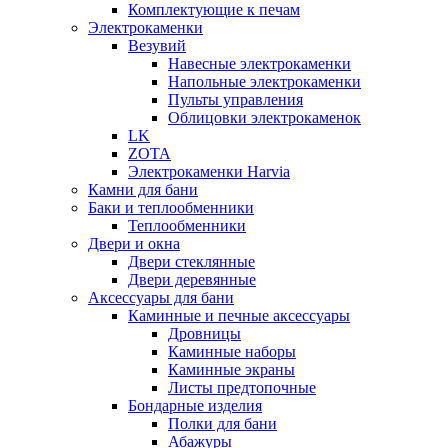
Комплектующие к печам
Электрокаменки
Везувий
Навесные электрокаменки
Напольные электрокаменки
Пульты управления
Облицовки электрокаменок
LK
ZOTA
Электрокаменки Harvia
Камни для бани
Баки и теплообменники
Теплообменники
Двери и окна
Двери стеклянные
Двери деревянные
Аксессуары для бани
Каминные и печные аксессуары
Дровницы
Каминные наборы
Каминные экраны
Листы предтопочные
Бондарные изделия
Полки для бани
Абажуры