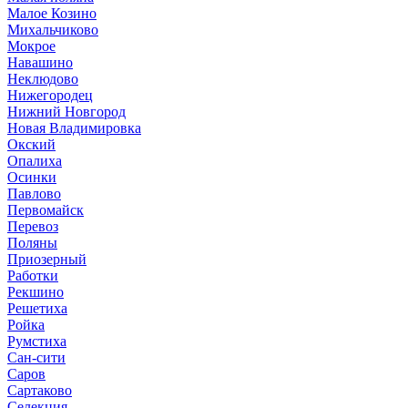
Малое Козино
Михальчиково
Мокрое
Навашино
Неклюдово
Нижегородец
Нижний Новгород
Новая Владимировка
Окский
Опалиха
Осинки
Павлово
Первомайск
Перевоз
Поляны
Приозерный
Работки
Рекшино
Решетиха
Ройка
Румстиха
Сан-сити
Саров
Сартаково
Селекция