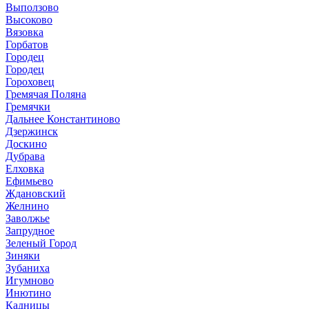
Выползово
Высоково
Вязовка
Горбатов
Городец
Городец
Гороховец
Гремячая Поляна
Гремячки
Дальнее Константиново
Дзержинск
Доскино
Дубрава
Елховка
Ефимьево
Ждановский
Желнино
Заволжье
Запрудное
Зеленый Город
Зиняки
Зубаниха
Игумново
Инютино
Кадницы