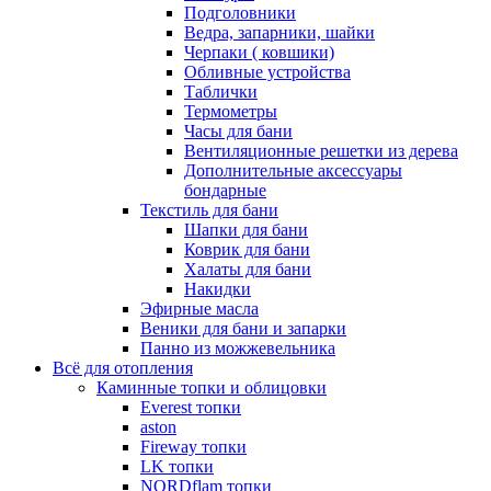
Подголовники
Ведра, запарники, шайки
Черпаки ( ковшики)
Обливные устройства
Таблички
Термометры
Часы для бани
Вентиляционные решетки из дерева
Дополнительные аксессуары
бондарные
Текстиль для бани
Шапки для бани
Коврик для бани
Халаты для бани
Накидки
Эфирные масла
Веники для бани и запарки
Панно из можжевельника
Всё для отопления
Каминные топки и облицовки
Everest топки
aston
Fireway топки
LK топки
NORDflam топки