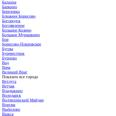
Балахна
Баркино
Березовка
Ближнее Борисово
Богородск
Богоявление
Большое Козино
Большое Мурашкино
Бор
Борисово-Покровское
Бугры
Буревестник
Бурцево
Вад
Вача
Великий Враг
Показать все города
Ветлуга
Ветчак
Владыкино
Володарск
Волчихинский Майдан
Ворсма
Выболово
Выкса