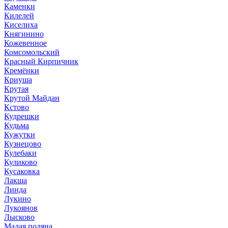
Каменки
Килелей
Киселиха
Княгинино
Кожевенное
Комсомольский
Красный Кирпичник
Кремёнки
Криуша
Крутая
Крутой Майдан
Кстово
Кудрешки
Кудьма
Кужутки
Кузнецово
Кулебаки
Куликово
Кусаковка
Лакша
Линда
Лукино
Лукоянов
Лысково
Малая поляна