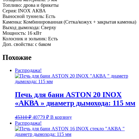
Топливо: дрова и брикеты
Серия: INOX АКВА
Выносной туннель: Есть
Каменка: Комбинированная (Сетка/кожух + закрытая каменка)
Выход дымохода: Сверху
Мощность: 16 кВт
Колосник и зольник: Есть
Доп. свойства: с баком
Похожие
Распродажа!
Печь для бани ASTON 20 INOX
«АКВА » диаметр дымохода: 115 мм
Первоначальная
Текущая
45310
₽
40779
₽
В корзину
цена
цена:
Распродажа!
составляла
40779 ₽.
45310 ₽.