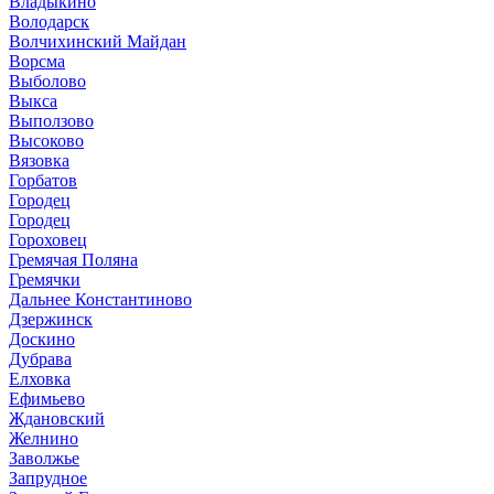
Владыкино
Володарск
Волчихинский Майдан
Ворсма
Выболово
Выкса
Выползово
Высоково
Вязовка
Горбатов
Городец
Городец
Гороховец
Гремячая Поляна
Гремячки
Дальнее Константиново
Дзержинск
Доскино
Дубрава
Елховка
Ефимьево
Ждановский
Желнино
Заволжье
Запрудное