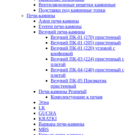
Вентиляционные решетки каминные
Подставки под каминные топки
Печи-камины
Aston печи-камины
Everest печи-камины
Везувий печи-камины
Везувий ПК-01 (270) пристенный
Везувий ПК-01 (205) пристенный
Везувий ПК-01 (220) угловой с
конфоркой
Везувий ПК-03 (224) пристенный с
плитой
Везувий ПК-04 (240) пристенный с
плитой
Везувий ПК-05 Призматик
пристенный
Печи-камины Prometall
Комплектующие к печам
Этна
LK
GUCHA
KRATKI
Варвара печи-камины
MBS
Fireway печи-камины