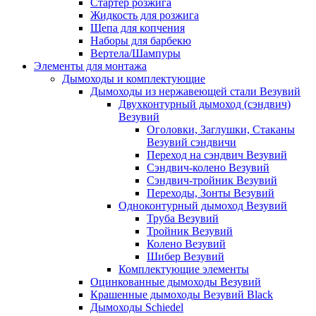
Стартер розжига
Жидкость для розжига
Щепа для копчения
Наборы для барбекю
Вертела/Шампуры
Элементы для монтажа
Дымоходы и комплектующие
Дымоходы из нержавеющей стали Везувий
Двухконтурный дымоход (сэндвич)
Везувий
Оголовки, Заглушки, Стаканы
Везувий сэндвичи
Переход на сэндвич Везувий
Сэндвич-колено Везувий
Сэндвич-тройник Везувий
Переходы, Зонты Везувий
Одноконтурный дымоход Везувий
Труба Везувий
Тройник Везувий
Колено Везувий
Шибер Везувий
Комплектующие элементы
Оцинкованные дымоходы Везувий
Крашенные дымоходы Везувий Black
Дымоходы Schiedel