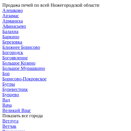
составляла
Продажа печей по всей Нижегородской области
81567 ₽.
Алешково
90630 ₽.
Арзамас
Арманиха
Афанасьево
Балахна
Баркино
Березовка
Ближнее Борисово
Богородск
Богоявление
Большое Козино
Большое Мурашкино
Бор
Борисово-Покровское
Бугры
Буревестник
Бурцево
Вад
Вача
Великий Враг
Показать все города
Ветлуга
Ветчак