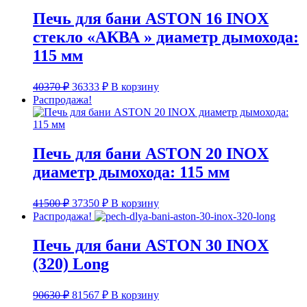
Печь для бани ASTON 16 INOX
стекло «АКВА » диаметр дымохода:
115 мм
Первоначальная
Текущая
40370
₽
36333
₽
В корзину
цена
цена:
Распродажа!
составляла
36333 ₽.
40370 ₽.
Печь для бани ASTON 20 INOX
диаметр дымохода: 115 мм
Первоначальная
Текущая
41500
₽
37350
₽
В корзину
цена
цена:
Распродажа!
составляла
37350 ₽.
41500 ₽.
Печь для бани ASTON 30 INOX
(320) Long
Первоначальная
Текущая
90630
₽
81567
₽
В корзину
цена
цена: