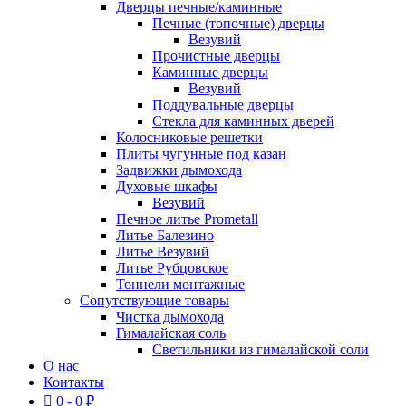
Дверцы печные/каминные
Печные (топочные) дверцы
Везувий
Прочистные дверцы
Каминные дверцы
Везувий
Поддувальные дверцы
Стекла для каминных дверей
Колосниковые решетки
Плиты чугунные под казан
Задвижки дымохода
Духовые шкафы
Везувий
Печное литье Prometall
Литье Балезино
Литье Везувий
Литье Рубцовское
Тоннели монтажные
Сопутствующие товары
Чистка дымохода
Гималайская соль
Светильники из гималайской соли
О нас
Контакты
0 -
0
₽