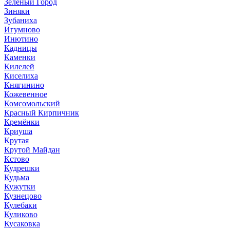
Зеленый Город
Зиняки
Зубаниха
Игумново
Инютино
Кадницы
Каменки
Килелей
Киселиха
Княгинино
Кожевенное
Комсомольский
Красный Кирпичник
Кремёнки
Криуша
Крутая
Крутой Майдан
Кстово
Кудрешки
Кудьма
Кужутки
Кузнецово
Кулебаки
Куликово
Кусаковка