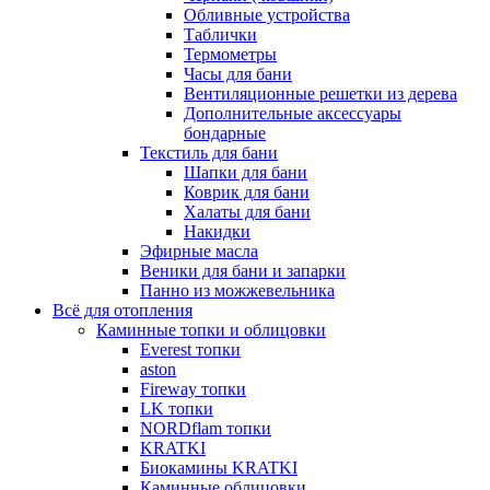
Обливные устройства
Таблички
Термометры
Часы для бани
Вентиляционные решетки из дерева
Дополнительные аксессуары
бондарные
Текстиль для бани
Шапки для бани
Коврик для бани
Халаты для бани
Накидки
Эфирные масла
Веники для бани и запарки
Панно из можжевельника
Всё для отопления
Каминные топки и облицовки
Everest топки
aston
Fireway топки
LK топки
NORDflam топки
KRATKI
Биокамины KRATKI
Каминные облицовки