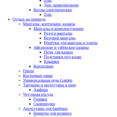
Zota
Доп. комплектация
Котлы электрические
Zota
Отдых на природе
Мангалы, коптильни, казаны
Мангалы и комплектующие
Радуга мангалы
Везувий мангалы
Решётки для мангала и плиты
Афганские и узбекские казаны
Печи для казана
Подставки под казан
Крышки
Коптильни
Грили
Костровые чаши
Универсальная печь Garden
Тандыры и аксессуары к ним
Амфора
Чугунная посуда
Горшки
Сковородки
Аксессуары для барбекю
Брикеты для розжига