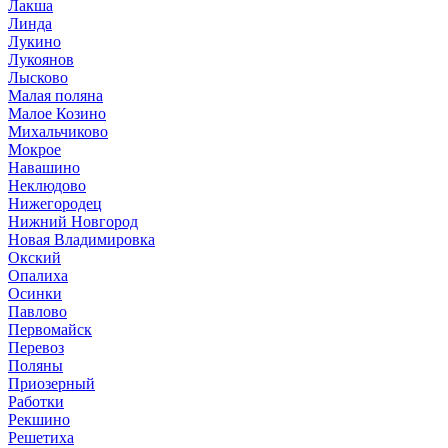
Лакша
Линда
Лукино
Лукоянов
Лысково
Малая поляна
Малое Козино
Михальчиково
Мокрое
Навашино
Неклюдово
Нижегородец
Нижний Новгород
Новая Владимировка
Окский
Опалиха
Осинки
Павлово
Первомайск
Перевоз
Поляны
Приозерный
Работки
Рекшино
Решетиха