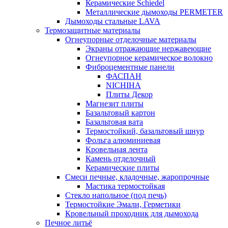
Керамические Schiedel
Металлические дымоходы PERMETER
Дымоходы стальные LAVA
Термозащитные материалы
Огнеупорные отделочные материалы
Экраны отражающие нержавеющие
Огнеупорное керамическое волокно
Фиброцементные панели
ФАСПАН
NICHIHA
Плиты Декор
Магнезит плиты
Базальтовый картон
Базальтовая вата
Термостойкий, базальтовый шнур
Фольга алюминиевая
Кровельная лента
Камень отделочный
Керамические плиты
Смеси печные, кладочные, жаропрочные
Мастика термостойкая
Стекло напольное (под печь)
Термостойкие Эмали, Герметики
Кровельный проходник для дымохода
Печное литьё