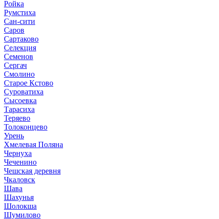
Ройка
Румстиха
Сан-сити
Саров
Сартаково
Селекция
Семенов
Сергач
Смолино
Старое Кстово
Суроватиха
Сысоевка
Тарасиха
Теряево
Толоконцево
Урень
Хмелевая Поляна
Чернуха
Чеченино
Чешская деревня
Чкаловск
Шава
Шахунья
Шолокша
Шумилово