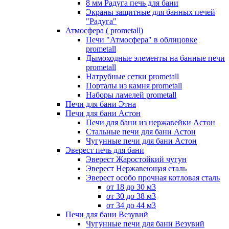
8 мм Радуга печь для бани
Экраны защитные для банных печей
"Радуга"
Атмосфера ( prometall)
Печи "Атмосфера" в облицовке
prometall
Дымоходные элементы на банные печи
prometall
Натрубные сетки prometall
Порталы из камня prometall
Наборы ламелей prometall
Печи для бани Этна
Печи для бани Астон
Печи для бани из нержавейки Астон
Стальные печи для бани Астон
Чугунные печи для бани Астон
Эверест печь для бани
Эверест Жаростойкий чугун
Эверест Нержавеющая сталь
Эверест особо прочная котловая сталь
от 18 до 30 м3
от 30 до 38 м3
от 34 до 44 м3
Печи для бани Везувий
Чугунные печи для бани Везувий