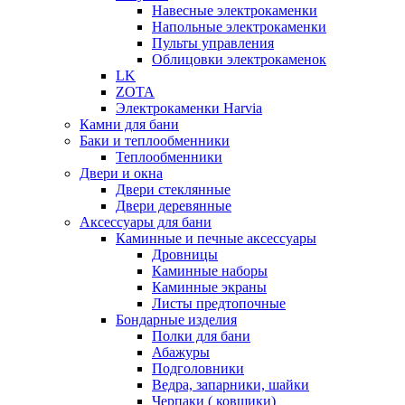
Навесные электрокаменки
Напольные электрокаменки
Пульты управления
Облицовки электрокаменок
LK
ZOTA
Электрокаменки Harvia
Камни для бани
Баки и теплообменники
Теплообменники
Двери и окна
Двери стеклянные
Двери деревянные
Аксессуары для бани
Каминные и печные аксессуары
Дровницы
Каминные наборы
Каминные экраны
Листы предтопочные
Бондарные изделия
Полки для бани
Абажуры
Подголовники
Ведра, запарники, шайки
Черпаки ( ковшики)