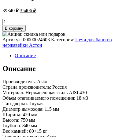
Первоначальная
Текущая
39340
₽
35406
₽
цена
цена:
составляла
Количество
35406 ₽.
товара
39340 ₽.
В корзину
Печь
для
Артикул:
00000024603
Категория:
Печи для бани из
бани
нержавейки Астон
ASTON
16
Описание
INOX
"АКВА
Описание
"
диаметр
Производитель: Aston
дымохода:
Страна производитель: Россия
115
Материал: Нержавеющая сталь AISI 430
мм
Объем отапливаемого помещения: 18 м3
Тип дверки: Глухая
Диаметр дымохода: 115 мм
Ширина: 420 мм
Высота: 750 мм
Глубина: 840 мм
Вес камней: 80+15 кг
Толщина материала: 3 мм