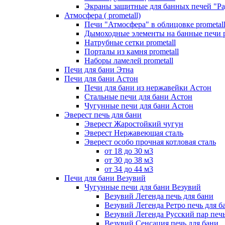
Экраны защитные для банных печей "Ра
Атмосфера ( prometall)
Печи "Атмосфера" в облицовке prometal
Дымоходные элементы на банные печи p
Натрубные сетки prometall
Порталы из камня prometall
Наборы ламелей prometall
Печи для бани Этна
Печи для бани Астон
Печи для бани из нержавейки Астон
Стальные печи для бани Астон
Чугунные печи для бани Астон
Эверест печь для бани
Эверест Жаростойкий чугун
Эверест Нержавеющая сталь
Эверест особо прочная котловая сталь
от 18 до 30 м3
от 30 до 38 м3
от 34 до 44 м3
Печи для бани Везувий
Чугунные печи для бани Везувий
Везувий Легенда печь для бани
Везувий Легенда Ретро печь для б
Везувий Легенда Русский пар печь
Везувий Сенсация печь для бани