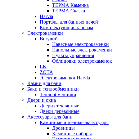
ТЕРМА Каменка
ТЕРМА Сказка
Harvia
Порталы для банных печей
Комплектующие к печам
Электрокаменки
Везувий
Навесные электрокаменки
Напольные электрокаменки
Пульты управления
Облицовки электрокаменок
LK
ZOTA
Электрокаменки Harvia
Камни для бани
Баки и теплообменники
Теплообменники
Двери и окна
Двери стеклянные
Двери деревянные
Аксессуары для бани
Каминные и печные аксессуары
Дровницы
Каминные наборы