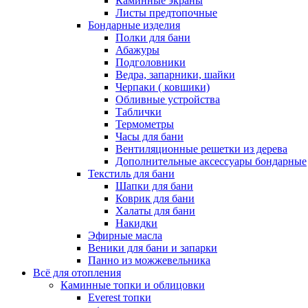
Каминные экраны
Листы предтопочные
Бондарные изделия
Полки для бани
Абажуры
Подголовники
Ведра, запарники, шайки
Черпаки ( ковшики)
Обливные устройства
Таблички
Термометры
Часы для бани
Вентиляционные решетки из дерева
Дополнительные аксессуары бондарные
Текстиль для бани
Шапки для бани
Коврик для бани
Халаты для бани
Накидки
Эфирные масла
Веники для бани и запарки
Панно из можжевельника
Всё для отопления
Каминные топки и облицовки
Everest топки