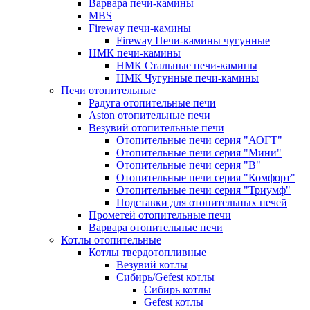
Варвара печи-камины
MBS
Fireway печи-камины
Fireway Печи-камины чугунные
НМК печи-камины
НМК Стальные печи-камины
НМК Чугунные печи-камины
Печи отопительные
Радуга отопительные печи
Aston отопительные печи
Везувий отопительные печи
Отопительные печи серия "АОГТ"
Отопительные печи серия "Мини"
Отопительные печи серия "В"
Отопительные печи серия "Комфорт"
Отопительные печи серия "Триумф"
Подставки для отопительных печей
Прометей отопительные печи
Варвара отопительные печи
Котлы отопительные
Котлы твердотопливные
Везувий котлы
Сибирь/Gefest котлы
Сибирь котлы
Gefest котлы