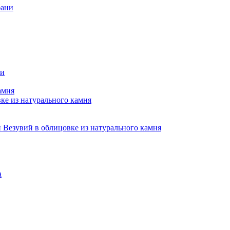
бани
ни
амня
е из натурального камня
Везувий в облицовке из натурального камня
а