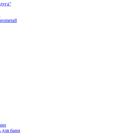
дуга"
l
rometall
ани
 для бани