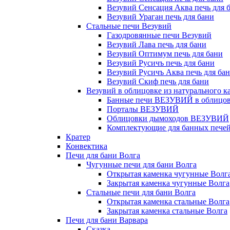
Везувий Сенсация Аква печь для 
Везувий Ураган печь для бани
Стальные печи Везувий
Газодровянные печи Везувий
Везувий Лава печь для бани
Везувий Оптимум печь для бани
Везувий Русичъ печь для бани
Везувий Русичъ Аква печь для ба
Везувий Скиф печь для бани
Везувий в облицовке из натурального к
Банные печи ВЕЗУВИЙ в облицовк
Порталы ВЕЗУВИЙ
Облицовки дымоходов ВЕЗУВИЙ
Комплектующие для банных печей 
Кратер
Конвектика
Печи для бани Волга
Чугунные печи для бани Волга
Открытая каменка чугунные Волг
Закрытая каменка чугунные Волга
Стальные печи для бани Волга
Открытая каменка стальные Волга
Закрытая каменка стальные Волга
Печи для бани Варвара
Сказка