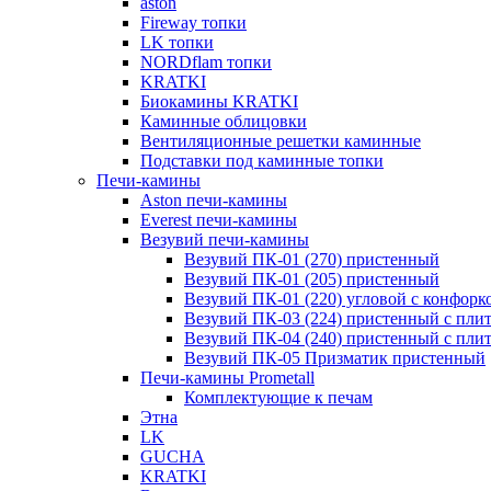
aston
Fireway топки
LK топки
NORDflam топки
KRATKI
Биокамины KRATKI
Каминные облицовки
Вентиляционные решетки каминные
Подставки под каминные топки
Печи-камины
Aston печи-камины
Everest печи-камины
Везувий печи-камины
Везувий ПК-01 (270) пристенный
Везувий ПК-01 (205) пристенный
Везувий ПК-01 (220) угловой с конфорк
Везувий ПК-03 (224) пристенный с пли
Везувий ПК-04 (240) пристенный с пли
Везувий ПК-05 Призматик пристенный
Печи-камины Prometall
Комплектующие к печам
Этна
LK
GUCHA
KRATKI