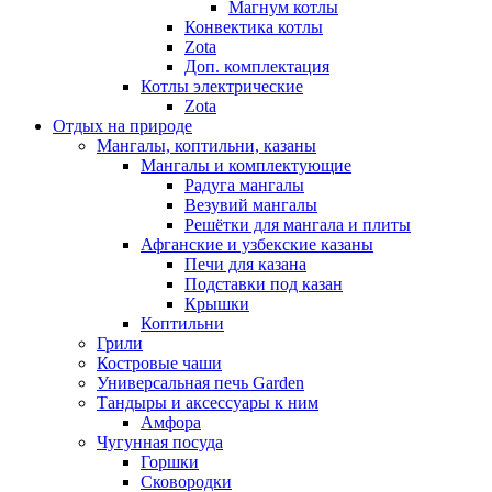
Магнум котлы
Конвектика котлы
Zota
Доп. комплектация
Котлы электрические
Zota
Отдых на природе
Мангалы, коптильни, казаны
Мангалы и комплектующие
Радуга мангалы
Везувий мангалы
Решётки для мангала и плиты
Афганские и узбекские казаны
Печи для казана
Подставки под казан
Крышки
Коптильни
Грили
Костровые чаши
Универсальная печь Garden
Тандыры и аксессуары к ним
Амфора
Чугунная посуда
Горшки
Сковородки