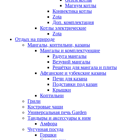
Магнум котлы
Конвектика котлы
Zota
Доп. комплектация
Котлы электрические
Zota
Отдых на природе
Мангалы, коптильни, казаны
Мангалы и комплектующие
Радуга мангалы
Везувий мангалы
Решётки для мангала и плиты
Афганские и узбекские казаны
Печи для казана
Подставки под казан
Крышки
Коптильни
Грили
Костровые чаши
Универсальная печь Garden
Тандыры и аксессуары к ним
Амфора
Чугунная посуда
Горшки