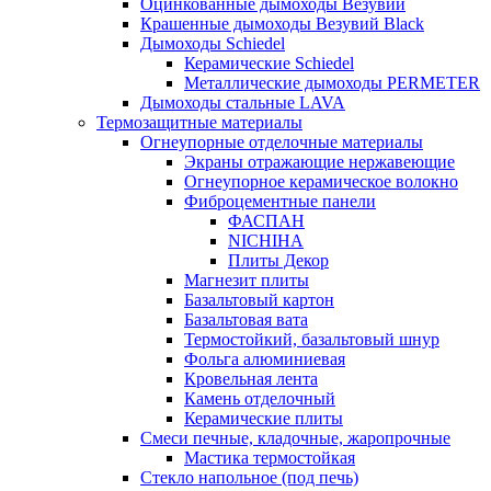
Оцинкованные дымоходы Везувий
Крашенные дымоходы Везувий Black
Дымоходы Schiedel
Керамические Schiedel
Металлические дымоходы PERMETER
Дымоходы стальные LAVA
Термозащитные материалы
Огнеупорные отделочные материалы
Экраны отражающие нержавеющие
Огнеупорное керамическое волокно
Фиброцементные панели
ФАСПАН
NICHIHA
Плиты Декор
Магнезит плиты
Базальтовый картон
Базальтовая вата
Термостойкий, базальтовый шнур
Фольга алюминиевая
Кровельная лента
Камень отделочный
Керамические плиты
Смеси печные, кладочные, жаропрочные
Мастика термостойкая
Стекло напольное (под печь)