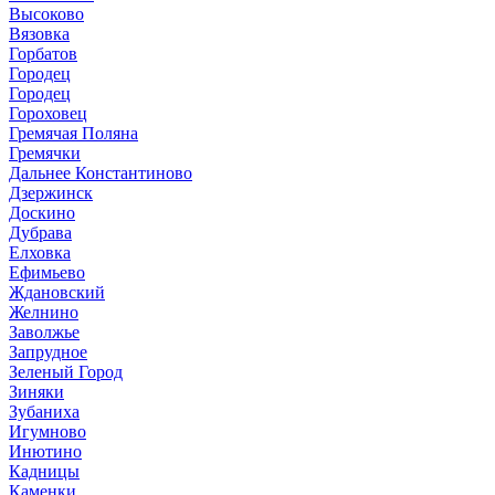
Высоково
Вязовка
Горбатов
Городец
Городец
Гороховец
Гремячая Поляна
Гремячки
Дальнее Константиново
Дзержинск
Доскино
Дубрава
Елховка
Ефимьево
Ждановский
Желнино
Заволжье
Запрудное
Зеленый Город
Зиняки
Зубаниха
Игумново
Инютино
Кадницы
Каменки