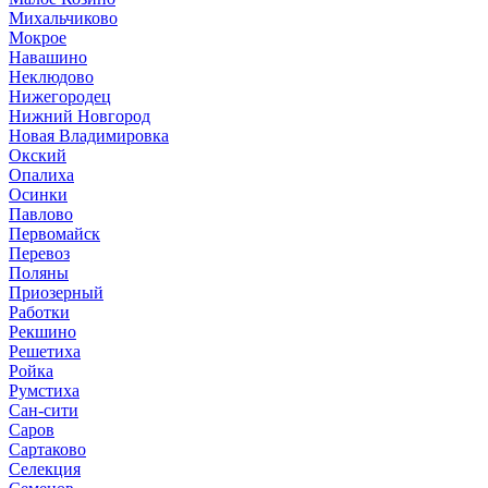
Михальчиково
Мокрое
Навашино
Неклюдово
Нижегородец
Нижний Новгород
Новая Владимировка
Окский
Опалиха
Осинки
Павлово
Первомайск
Перевоз
Поляны
Приозерный
Работки
Рекшино
Решетиха
Ройка
Румстиха
Сан-сити
Саров
Сартаково
Селекция