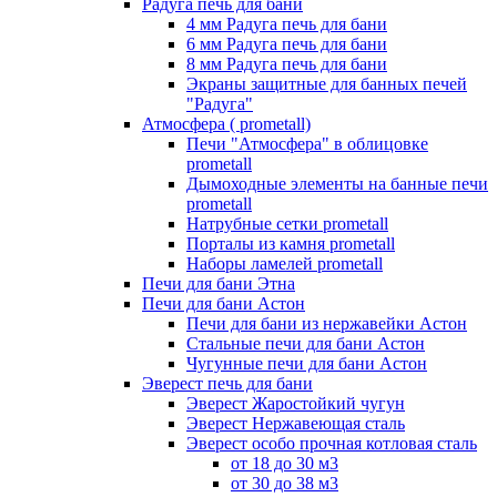
Радуга печь для бани
4 мм Радуга печь для бани
6 мм Радуга печь для бани
8 мм Радуга печь для бани
Экраны защитные для банных печей
"Радуга"
Атмосфера ( prometall)
Печи "Атмосфера" в облицовке
prometall
Дымоходные элементы на банные печи
prometall
Натрубные сетки prometall
Порталы из камня prometall
Наборы ламелей prometall
Печи для бани Этна
Печи для бани Астон
Печи для бани из нержавейки Астон
Стальные печи для бани Астон
Чугунные печи для бани Астон
Эверест печь для бани
Эверест Жаростойкий чугун
Эверест Нержавеющая сталь
Эверест особо прочная котловая сталь
от 18 до 30 м3
от 30 до 38 м3