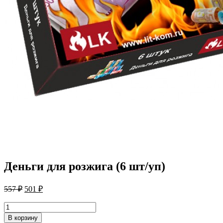
Деньги для розжига (6 шт/уп)
Первоначальная
Текущая
557
₽
501
₽
цена
цена:
составляла
Количество
501 ₽.
товара
557 ₽.
В корзину