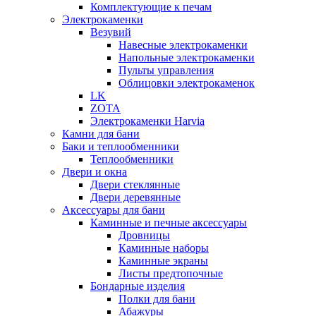
Комплектующие к печам
Электрокаменки
Везувий
Навесные электрокаменки
Напольные электрокаменки
Пульты управления
Облицовки электрокаменок
LK
ZOTA
Электрокаменки Harvia
Камни для бани
Баки и теплообменники
Теплообменники
Двери и окна
Двери стеклянные
Двери деревянные
Аксессуары для бани
Каминные и печные аксессуары
Дровницы
Каминные наборы
Каминные экраны
Листы предтопочные
Бондарные изделия
Полки для бани
Абажуры