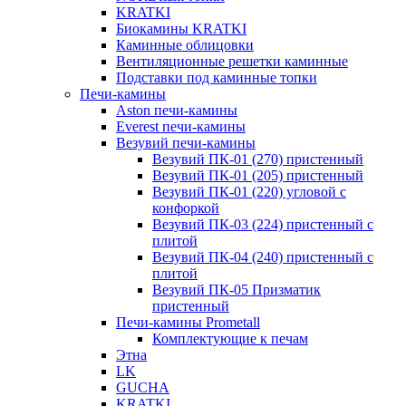
KRATKI
Биокамины KRATKI
Каминные облицовки
Вентиляционные решетки каминные
Подставки под каминные топки
Печи-камины
Aston печи-камины
Everest печи-камины
Везувий печи-камины
Везувий ПК-01 (270) пристенный
Везувий ПК-01 (205) пристенный
Везувий ПК-01 (220) угловой с
конфоркой
Везувий ПК-03 (224) пристенный с
плитой
Везувий ПК-04 (240) пристенный с
плитой
Везувий ПК-05 Призматик
пристенный
Печи-камины Prometall
Комплектующие к печам
Этна
LK
GUCHA
KRATKI