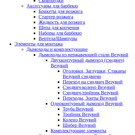
Сковородки
Аксессуары для барбекю
Брикеты для розжига
Стартер розжига
Жидкость для розжига
Щепа для копчения
Наборы для барбекю
Вертела/Шампуры
Элементы для монтажа
Дымоходы и комплектующие
Дымоходы из нержавеющей стали Везувий
Двухконтурный дымоход (сэндвич)
Везувий
Оголовки, Заглушки, Стаканы
Везувий сэндвичи
Переход на сэндвич Везувий
Сэндвич-колено Везувий
Сэндвич-тройник Везувий
Переходы, Зонты Везувий
Одноконтурный дымоход Везувий
Труба Везувий
Тройник Везувий
Колено Везувий
Шибер Везувий
Комплектующие элементы