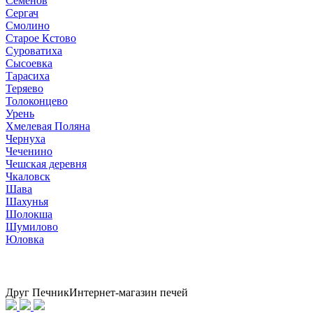
Семенов
Сергач
Смолино
Старое Кстово
Суроватиха
Сысоевка
Тарасиха
Теряево
Толоконцево
Урень
Хмелевая Поляна
Чернуха
Чеченино
Чешская деревня
Чкаловск
Шава
Шахунья
Шолокша
Шумилово
Юловка
Друг Печник
Интернет-магазин печей