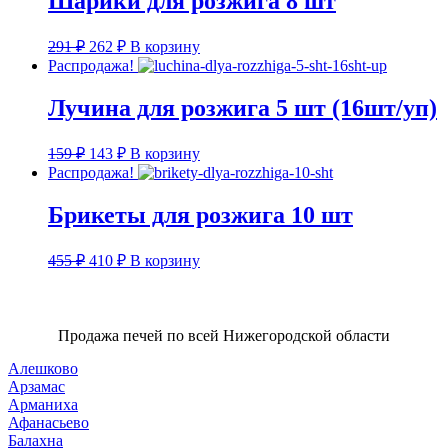
Шарики для розжига 8 шт
Первоначальная
Текущая
291
₽
262
₽
В корзину
цена
цена:
Распродажа!
составляла
262 ₽.
291 ₽.
Лучина для розжига 5 шт (16шт/уп)
Первоначальная
Текущая
159
₽
143
₽
В корзину
цена
цена:
Распродажа!
составляла
143 ₽.
159 ₽.
Брикеты для розжига 10 шт
Первоначальная
Текущая
455
₽
410
₽
В корзину
цена
цена:
составляла
410 ₽.
455 ₽.
Продажа печей по всей Нижегородской области
Алешково
Арзамас
Арманиха
Афанасьево
Балахна