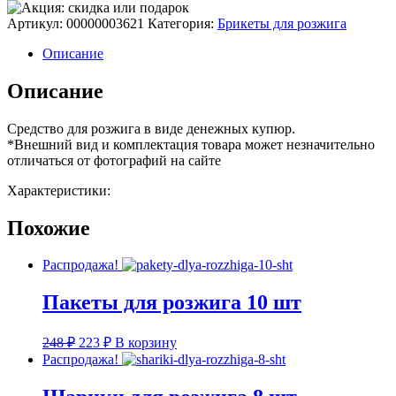
Деньги
для
Артикул:
00000003621
Категория:
Брикеты для розжига
розжига
(6
Описание
шт/
уп)
Описание
Средство для розжига в виде денежных купюр.
*Внешний вид и комплектация товара может незначительно
отличаться от фотографий на сайте
Характеристики:
Похожие
Распродажа!
Пакеты для розжига 10 шт
Первоначальная
Текущая
248
₽
223
₽
В корзину
цена
цена:
Распродажа!
составляла
223 ₽.
248 ₽.