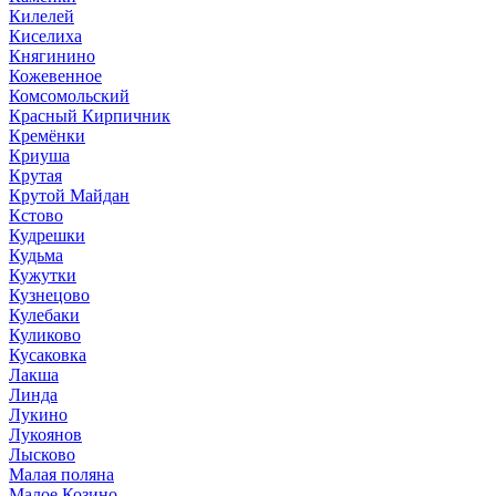
Килелей
Киселиха
Княгинино
Кожевенное
Комсомольский
Красный Кирпичник
Кремёнки
Криуша
Крутая
Крутой Майдан
Кстово
Кудрешки
Кудьма
Кужутки
Кузнецово
Кулебаки
Куликово
Кусаковка
Лакша
Линда
Лукино
Лукоянов
Лысково
Малая поляна
Малое Козино