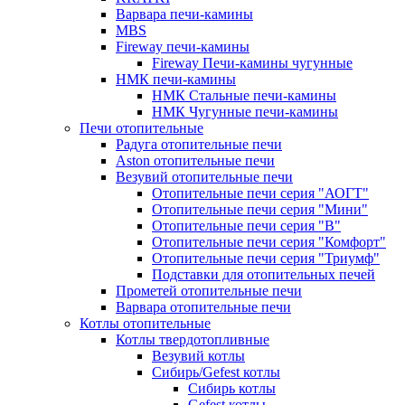
Варвара печи-камины
MBS
Fireway печи-камины
Fireway Печи-камины чугунные
НМК печи-камины
НМК Стальные печи-камины
НМК Чугунные печи-камины
Печи отопительные
Радуга отопительные печи
Aston отопительные печи
Везувий отопительные печи
Отопительные печи серия "АОГТ"
Отопительные печи серия "Мини"
Отопительные печи серия "В"
Отопительные печи серия "Комфорт"
Отопительные печи серия "Триумф"
Подставки для отопительных печей
Прометей отопительные печи
Варвара отопительные печи
Котлы отопительные
Котлы твердотопливные
Везувий котлы
Сибирь/Gefest котлы
Сибирь котлы
Gefest котлы