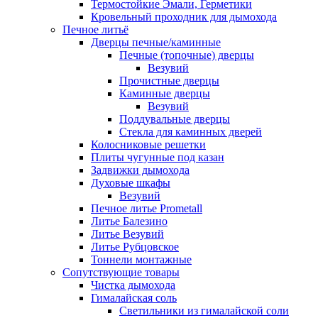
Термостойкие Эмали, Герметики
Кровельный проходник для дымохода
Печное литьё
Дверцы печные/каминные
Печные (топочные) дверцы
Везувий
Прочистные дверцы
Каминные дверцы
Везувий
Поддувальные дверцы
Стекла для каминных дверей
Колосниковые решетки
Плиты чугунные под казан
Задвижки дымохода
Духовые шкафы
Везувий
Печное литье Prometall
Литье Балезино
Литье Везувий
Литье Рубцовское
Тоннели монтажные
Сопутствующие товары
Чистка дымохода
Гималайская соль
Светильники из гималайской соли