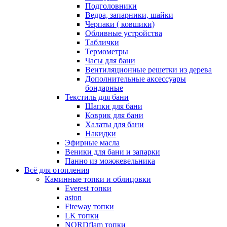
Подголовники
Ведра, запарники, шайки
Черпаки ( ковшики)
Обливные устройства
Таблички
Термометры
Часы для бани
Вентиляционные решетки из дерева
Дополнительные аксессуары
бондарные
Текстиль для бани
Шапки для бани
Коврик для бани
Халаты для бани
Накидки
Эфирные масла
Веники для бани и запарки
Панно из можжевельника
Всё для отопления
Каминные топки и облицовки
Everest топки
aston
Fireway топки
LK топки
NORDflam топки