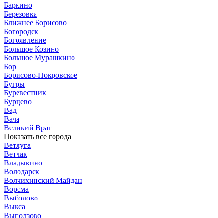
Баркино
Березовка
Ближнее Борисово
Богородск
Богоявление
Большое Козино
Большое Мурашкино
Бор
Борисово-Покровское
Бугры
Буревестник
Бурцево
Вад
Вача
Великий Враг
Показать все города
Ветлуга
Ветчак
Владыкино
Володарск
Волчихинский Майдан
Ворсма
Выболово
Выкса
Выползово