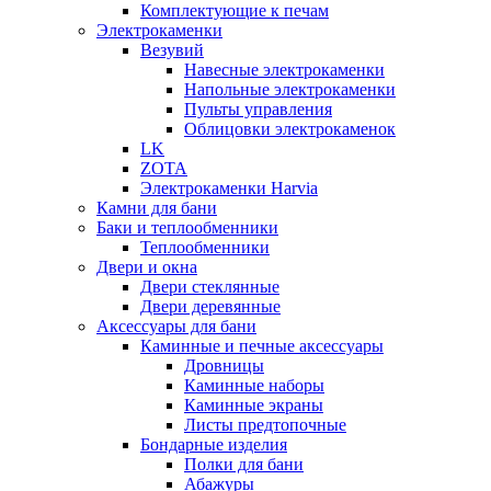
Комплектующие к печам
Электрокаменки
Везувий
Навесные электрокаменки
Напольные электрокаменки
Пульты управления
Облицовки электрокаменок
LK
ZOTA
Электрокаменки Harvia
Камни для бани
Баки и теплообменники
Теплообменники
Двери и окна
Двери стеклянные
Двери деревянные
Аксессуары для бани
Каминные и печные аксессуары
Дровницы
Каминные наборы
Каминные экраны
Листы предтопочные
Бондарные изделия
Полки для бани
Абажуры