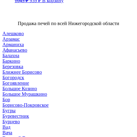
1043
₽
939
₽
В корзину
цена
цена:
составляла
939 ₽.
1043 ₽.
Продажа печей по всей Нижегородской области
Алешково
Арзамас
Арманиха
Афанасьево
Балахна
Баркино
Березовка
Ближнее Борисово
Богородск
Богоявление
Большое Козино
Большое Мурашкино
Бор
Борисово-Покровское
Бугры
Буревестник
Бурцево
Вад
Вача