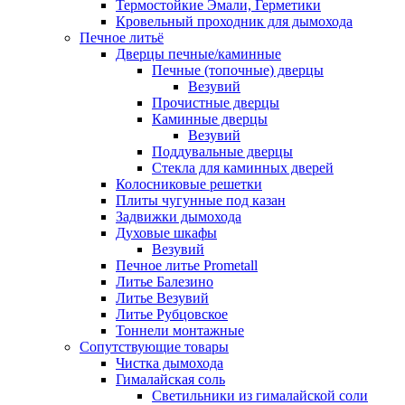
Термостойкие Эмали, Герметики
Кровельный проходник для дымохода
Печное литьё
Дверцы печные/каминные
Печные (топочные) дверцы
Везувий
Прочистные дверцы
Каминные дверцы
Везувий
Поддувальные дверцы
Стекла для каминных дверей
Колосниковые решетки
Плиты чугунные под казан
Задвижки дымохода
Духовые шкафы
Везувий
Печное литье Prometall
Литье Балезино
Литье Везувий
Литье Рубцовское
Тоннели монтажные
Сопутствующие товары
Чистка дымохода
Гималайская соль
Светильники из гималайской соли