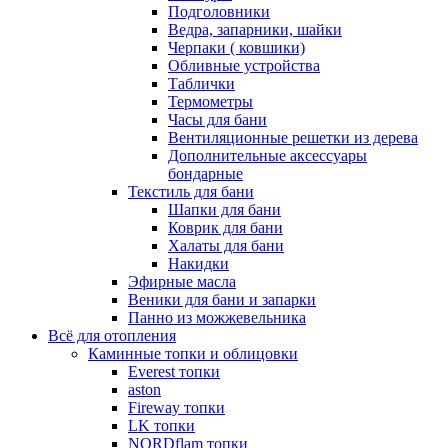
Подголовники
Ведра, запарники, шайки
Черпаки ( ковшики)
Обливные устройства
Таблички
Термометры
Часы для бани
Вентиляционные решетки из дерева
Дополнительные аксессуары
бондарные
Текстиль для бани
Шапки для бани
Коврик для бани
Халаты для бани
Накидки
Эфирные масла
Веники для бани и запарки
Панно из можжевельника
Всё для отопления
Каминные топки и облицовки
Everest топки
aston
Fireway топки
LK топки
NORDflam топки