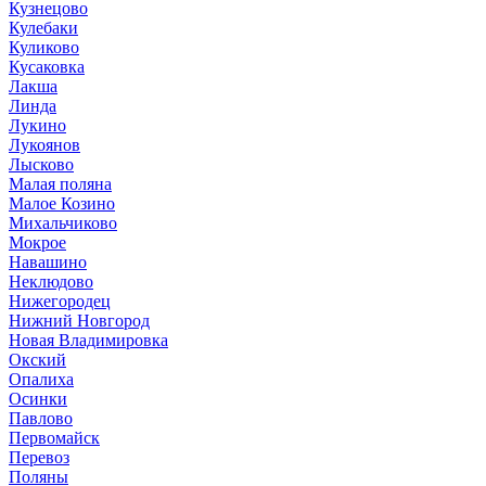
Кузнецово
Кулебаки
Куликово
Кусаковка
Лакша
Линда
Лукино
Лукоянов
Лысково
Малая поляна
Малое Козино
Михальчиково
Мокрое
Навашино
Неклюдово
Нижегородец
Нижний Новгород
Новая Владимировка
Окский
Опалиха
Осинки
Павлово
Первомайск
Перевоз
Поляны