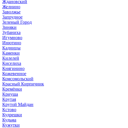
Ждановский
Желнино
Заволжье
Запрудное
Зеленый Город
Зиняки
Зубаниха
Игумново
Инютино
Кадницы
Каменки
Килелей
Киселиха
Княгинино
Кожевенное
Комсомольский
Красный Кирпичник
Кремёнки
Криуша
Крутая
Крутой Майдан
Кстово
Кудрешки
Кудьма
Кужутки