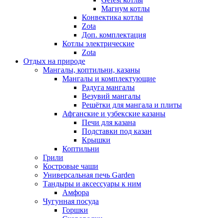
Магнум котлы
Конвектика котлы
Zota
Доп. комплектация
Котлы электрические
Zota
Отдых на природе
Мангалы, коптильни, казаны
Мангалы и комплектующие
Радуга мангалы
Везувий мангалы
Решётки для мангала и плиты
Афганские и узбекские казаны
Печи для казана
Подставки под казан
Крышки
Коптильни
Грили
Костровые чаши
Универсальная печь Garden
Тандыры и аксессуары к ним
Амфора
Чугунная посуда
Горшки