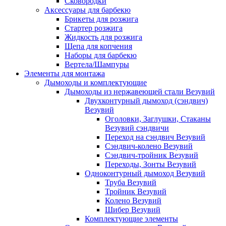
Сковородки
Аксессуары для барбекю
Брикеты для розжига
Стартер розжига
Жидкость для розжига
Щепа для копчения
Наборы для барбекю
Вертела/Шампуры
Элементы для монтажа
Дымоходы и комплектующие
Дымоходы из нержавеющей стали Везувий
Двухконтурный дымоход (сэндвич)
Везувий
Оголовки, Заглушки, Стаканы
Везувий сэндвичи
Переход на сэндвич Везувий
Сэндвич-колено Везувий
Сэндвич-тройник Везувий
Переходы, Зонты Везувий
Одноконтурный дымоход Везувий
Труба Везувий
Тройник Везувий
Колено Везувий
Шибер Везувий
Комплектующие элементы