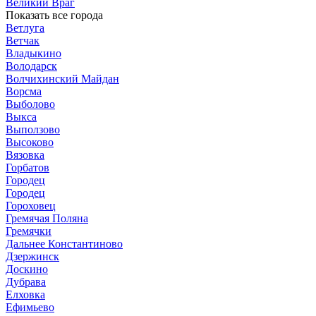
Великий Враг
Показать все города
Ветлуга
Ветчак
Владыкино
Володарск
Волчихинский Майдан
Ворсма
Выболово
Выкса
Выползово
Высоково
Вязовка
Горбатов
Городец
Городец
Гороховец
Гремячая Поляна
Гремячки
Дальнее Константиново
Дзержинск
Доскино
Дубрава
Елховка
Ефимьево