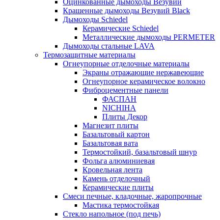
Оцинкованные дымоходы Везувий
Крашенные дымоходы Везувий Black
Дымоходы Schiedel
Керамические Schiedel
Металлические дымоходы PERMETER
Дымоходы стальные LAVA
Термозащитные материалы
Огнеупорные отделочные материалы
Экраны отражающие нержавеющие
Огнеупорное керамическое волокно
Фиброцементные панели
ФАСПАН
NICHIHA
Плиты Декор
Магнезит плиты
Базальтовый картон
Базальтовая вата
Термостойкий, базальтовый шнур
Фольга алюминиевая
Кровельная лента
Камень отделочный
Керамические плиты
Смеси печные, кладочные, жаропрочные
Мастика термостойкая
Стекло напольное (под печь)