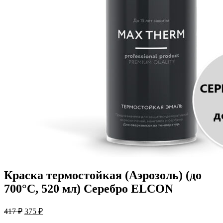
Краска термостойкая (Аэрозоль) (до
700°С, 520 мл) Серебро ELCON
Первоначальная
Текущая
417
₽
375
₽
цена
цена: