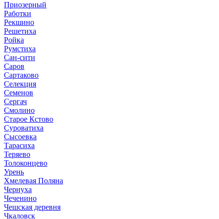
Приозерный
Работки
Рекшино
Решетиха
Ройка
Румстиха
Сан-сити
Саров
Сартаково
Селекция
Семенов
Сергач
Смолино
Старое Кстово
Суроватиха
Сысоевка
Тарасиха
Теряево
Толоконцево
Урень
Хмелевая Поляна
Чернуха
Чеченино
Чешская деревня
Чкаловск