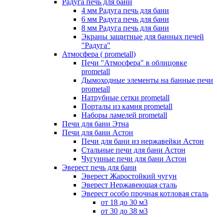
Радуга печь для бани
4 мм Радуга печь для бани
6 мм Радуга печь для бани
8 мм Радуга печь для бани
Экраны защитные для банных печей
"Радуга"
Атмосфера ( prometall)
Печи "Атмосфера" в облицовке
prometall
Дымоходные элементы на банные печи
prometall
Натрубные сетки prometall
Порталы из камня prometall
Наборы ламелей prometall
Печи для бани Этна
Печи для бани Астон
Печи для бани из нержавейки Астон
Стальные печи для бани Астон
Чугунные печи для бани Астон
Эверест печь для бани
Эверест Жаростойкий чугун
Эверест Нержавеющая сталь
Эверест особо прочная котловая сталь
от 18 до 30 м3
от 30 до 38 м3