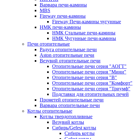
Варвара печи-камины
MBS
Fireway печи-камины
Fireway Печи-камины чугунные
НМК печи-камины
НМК Стальные печи-камины
НМК Чугунные печи-камины
Печи отопительные
Радуга отопительные печи
Aston отопительные печи
Везувий отопительные печи
Отопительные печи серия "АОГТ"
Отопительные печи серия "Мини"
Отопительные печи серия "В"
Отопительные печи серия "Комфорт"
Отопительные печи серия "Триумф"
Подставки для отопительных печей
Прометей отопительные печи
Варвара отопительные печи
Котлы отопительные
Котлы твердотопливные
Везувий котлы
Сибирь/Gefest котлы
Сибирь котлы
Gefest котлы