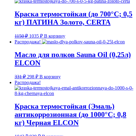
1969 ₽.
2188 ₽.
Краска термостойкая (до 700°С; 0,5
кг) ПАТИНА Золото, CERTA
Первоначальная
Текущая
1150
₽
1035
₽
В корзину
цена
цена:
Распродажа!
составляла
1035 ₽.
1150 ₽.
Масло для полков Sauna Oil (0,25л)
ELCON
Первоначальная
Текущая
331
₽
298
₽
В корзину
цена
цена:
Распродажа!
составляла
298 ₽.
331 ₽.
Краска термостойкая (Эмаль)
антикоррозионная (до 1000°С; 0,8
кг) Черная ELCON
Первоначальная
Текущая