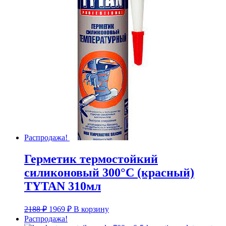
Распродажа!
Герметик термостойкий
силиконовый 300°С (красный)
TYTAN 310мл
Первоначальная
Текущая
2188
₽
1969
₽
В корзину
цена
цена:
Распродажа!
составляла