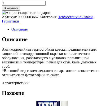
составляла
Количество
375 ₽.
товара
417 ₽.
В корзину
Краска
термостойкая
Артикул:
00000003667
Категория:
Термостойкие Эмали,
(Аэрозоль)
Герметики
(до
700°С,
Описание
520
мл)
Описание
Серебро
ELCON
Антикоррозийная термостойкая краска предназначена для
защитной антикоррозионной окраски металлического
оборудования, работающего в условиях повышенной
влажности и температуры, печей для саун, бань, дымовых
труб.
*Внешний вид и комплектация товара может незначительно
отличаться от фотографий на сайте
Характеристики:
Похожие