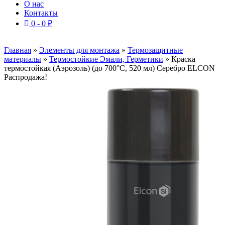
О нас
Контакты
0 -
0
₽
Главная
»
Элементы для монтажа
»
Термозащитные
материалы
»
Термостойкие Эмали, Герметики
»
Краска
термостойкая (Аэрозоль) (до 700°С, 520 мл) Серебро ELCON
Распродажа!