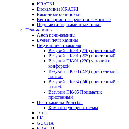
KRATKI
Биокамины KRATKI
Каминные облицовки
Вентиляционные решетки каминные
Подставки под каминные топки
Печи-камины
Aston печи-камины
Everest печи-камины
Везувий печи-камины
Везувий ПК-01 (270) пристенный
Везувий ПК-01 (205) пристенный
Везувий ПК-01 (220) угловой с
конфоркой
Везувий ПК-03 (224) пристенный с
плитой
Везувий ПК-04 (240) пристенный с
плитой
Везувий ПК-05 Призматик
пристенный
Печи-камины Prometall
Комплектующие к печам
Этна
LK
GUCHA
KRATKI