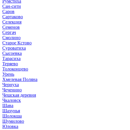
Румстиха
Сан-сити
Саров
Сартаково
Селекция
Семенов
Сергач
Смолино
Старое Кстово
Суроватиха
Сысоевка
Тарасиха
Теряево
Толоконцево
Урень
Хмелевая Поляна
Чернуха
Чеченино
Чешская деревня
Чкаловск
Шава
Шахунья
Шолокша
Шумилово
Юловка