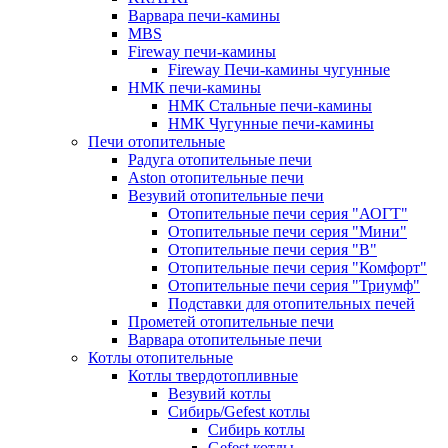
Варвара печи-камины
MBS
Fireway печи-камины
Fireway Печи-камины чугунные
НМК печи-камины
НМК Стальные печи-камины
НМК Чугунные печи-камины
Печи отопительные
Радуга отопительные печи
Aston отопительные печи
Везувий отопительные печи
Отопительные печи серия "АОГТ"
Отопительные печи серия "Мини"
Отопительные печи серия "В"
Отопительные печи серия "Комфорт"
Отопительные печи серия "Триумф"
Подставки для отопительных печей
Прометей отопительные печи
Варвара отопительные печи
Котлы отопительные
Котлы твердотопливные
Везувий котлы
Сибирь/Gefest котлы
Сибирь котлы
Gefest котлы