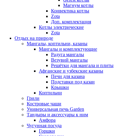
Магнум котлы
Конвектика котлы
Zota
Доп. комплектация
Котлы электрические
Zota
Отдых на природе
Мангалы, коптильни, казаны
Мангалы и комплектующие
Радуга мангалы
Везувий мангалы
Решётки для мангала и плиты
Афганские и узбекские казаны
Печи для казана
Подставки под казан
Крышки
Коптильни
Грили
Костровые чаши
Универсальная печь Garden
Тандыры и аксессуары к ним
Амфора
Чугунная посуда
Горшки