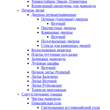
Термостойкие Эмали, Герметики
Кровельный проходник для дымохода
Печное литьё
Дверцы печные/каминные
Печные (топочные) дверцы
Везувий
Прочистные дверцы
Каминные дверцы
Везувий
Поддувальные дверцы
Стекла для каминных дверей
Колосниковые решетки
Плиты чугунные под казан
Задвижки дымохода
Духовые шкафы
Везувий
Печное литье Prometall
Литье Балезино
Литье Везувий
Литье Рубцовское
Тоннели монтажные
Сопутствующие товары
Чистка дымохода
Гималайская соль
Светильники из гималайской соли