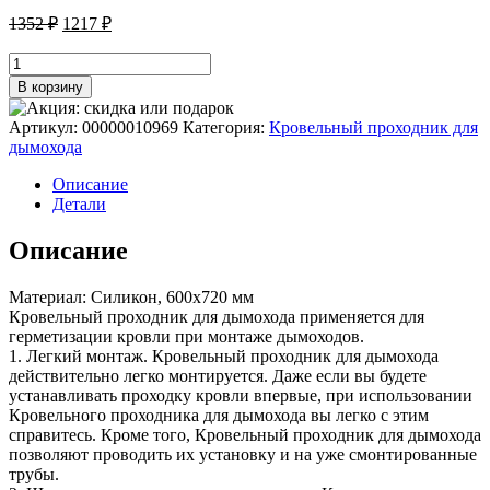
Первоначальная
Текущая
1352
₽
1217
₽
цена
цена:
составляла
Количество
1217 ₽.
товара
1352 ₽.
В корзину
Кровельный
проходник
Артикул:
00000010969
Категория:
Кровельный проходник для
для
дымохода
дымохода
"ВЕЗУВИЙ"
Описание
№
Детали
6
(д.150-
Описание
300мм
730х600мм)
Материал: Силикон, 600х720 мм
угл,
Кровельный проходник для дымохода применяется для
силикон
герметизации кровли при монтаже дымоходов.
(Серый)
1. Легкий монтаж. Кровельный проходник для дымохода
действительно легко монтируется. Даже если вы будете
устанавливать проходку кровли впервые, при использовании
Кровельного проходника для дымохода вы легко с этим
справитесь. Кроме того, Кровельный проходник для дымохода
позволяют проводить их установку и на уже смонтированные
трубы.