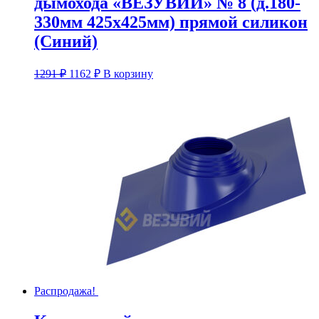
дымохода «ВЕЗУВИЙ» № 8 (д.180-
330мм 425х425мм) прямой силикон
(Синий)
Первоначальная
Текущая
1291
₽
1162
₽
В корзину
цена
цена:
составляла
1162 ₽.
1291 ₽.
Распродажа!