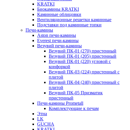
KRATKI
Биокамины KRATKI
Каминные облицовки
Вентиляционные решетки каминные
Подставки под каминные топки
Печи-камины
Aston печи-камины
Everest печи-камины
Везувий печи-камины
Везувий ПК-01 (270) пристенный
Везувий ПК-01 (205) пристенный
Везувий ПК-01 (220) угловой с
конфоркой
Везувий ПК-03 (224) пристенный с
плитой
Везувий ПК-04 (240) пристенный с
плитой
Везувий ПК-05 Призматик
пристенный
Печи-камины Prometall
Комплектующие к печам
Этна
LK
GUCHA
KRATKI