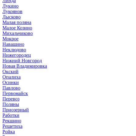
Линда
Лукино
Лукоянов
Лысково
Малая поляна
Малое Козино
Михальчиково
Мокрое
Навашино
Неклюдово
Нижегородец
Нижний Новгород
Новая Владимировка
Окский
Опалиха
Осинки
Павлово
Первомайск
Перевоз
Поляны
Приозерный
Работки
Рекшино
Решетиха
Ройка