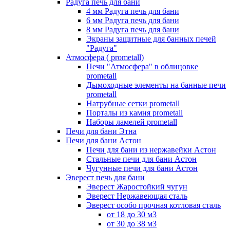
Радуга печь для бани
4 мм Радуга печь для бани
6 мм Радуга печь для бани
8 мм Радуга печь для бани
Экраны защитные для банных печей
"Радуга"
Атмосфера ( prometall)
Печи "Атмосфера" в облицовке
prometall
Дымоходные элементы на банные печи
prometall
Натрубные сетки prometall
Порталы из камня prometall
Наборы ламелей prometall
Печи для бани Этна
Печи для бани Астон
Печи для бани из нержавейки Астон
Стальные печи для бани Астон
Чугунные печи для бани Астон
Эверест печь для бани
Эверест Жаростойкий чугун
Эверест Нержавеющая сталь
Эверест особо прочная котловая сталь
от 18 до 30 м3
от 30 до 38 м3