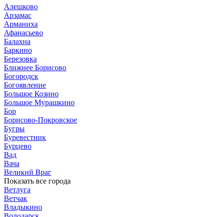
Алешково
Арзамас
Арманиха
Афанасьево
Балахна
Баркино
Березовка
Ближнее Борисово
Богородск
Богоявление
Большое Козино
Большое Мурашкино
Бор
Борисово-Покровское
Бугры
Буревестник
Бурцево
Вад
Вача
Великий Враг
Показать все города
Ветлуга
Ветчак
Владыкино
Володарск