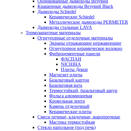
Оцинкованные дымоходы Везувий
Крашенные дымоходы Везувий Black
Дымоходы Schiedel
Керамические Schiedel
Металлические дымоходы PERMETER
Дымоходы стальные LAVA
Термозащитные материалы
Огнеупорные отделочные материалы
Экраны отражающие нержавеющие
Огнеупорное керамическое волокно
Фиброцементные панели
ФАСПАН
NICHIHA
Плиты Декор
Магнезит плиты
Базальтовый картон
Базальтовая вата
Термостойкий, базальтовый шнур
Фольга алюминиевая
Кровельная лента
Камень отделочный
Керамические плиты
Смеси печные, кладочные, жаропрочные
Мастика термостойкая
Стекло напольное (под печь)