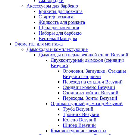
Сковородки
Аксессуары для барбекю
Брикеты для розжига
Стартер розжига
Жидкость для розжига
Щепа для копчения
Наборы для барбекю
Вертела/Шампуры
Элементы для монтажа
Дымоходы и комплектующие
Дымоходы из нержавеющей стали Везувий
Двухконтурный дымоход (сэндвич)
Везувий
Оголовки, Заглушки, Стаканы
Везувий сэндвичи
Переход на сэндвич Везувий
Сэндвич-колено Везувий
Сэндвич-тройник Везувий
Переходы, Зонты Везувий
Одноконтурный дымоход Везувий
Труба Везувий
Тройник Везувий
Колено Везувий
Шибер Везувий
Комплектующие элементы