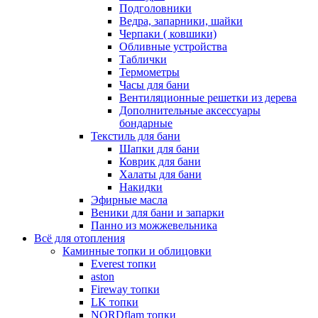
Подголовники
Ведра, запарники, шайки
Черпаки ( ковшики)
Обливные устройства
Таблички
Термометры
Часы для бани
Вентиляционные решетки из дерева
Дополнительные аксессуары
бондарные
Текстиль для бани
Шапки для бани
Коврик для бани
Халаты для бани
Накидки
Эфирные масла
Веники для бани и запарки
Панно из можжевельника
Всё для отопления
Каминные топки и облицовки
Everest топки
aston
Fireway топки
LK топки
NORDflam топки