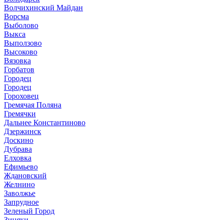
Волчихинский Майдан
Ворсма
Выболово
Выкса
Выползово
Высоково
Вязовка
Горбатов
Городец
Городец
Гороховец
Гремячая Поляна
Гремячки
Дальнее Константиново
Дзержинск
Доскино
Дубрава
Елховка
Ефимьево
Ждановский
Желнино
Заволжье
Запрудное
Зеленый Город
Зиняки