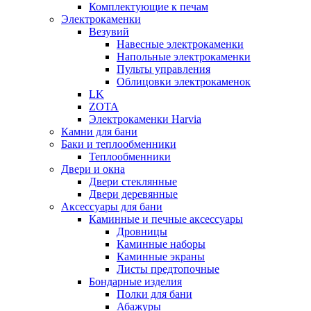
Комплектующие к печам
Электрокаменки
Везувий
Навесные электрокаменки
Напольные электрокаменки
Пульты управления
Облицовки электрокаменок
LK
ZOTA
Электрокаменки Harvia
Камни для бани
Баки и теплообменники
Теплообменники
Двери и окна
Двери стеклянные
Двери деревянные
Аксессуары для бани
Каминные и печные аксессуары
Дровницы
Каминные наборы
Каминные экраны
Листы предтопочные
Бондарные изделия
Полки для бани
Абажуры