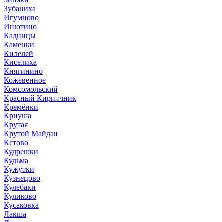
Зубаниха
Игумново
Инютино
Кадницы
Каменки
Килелей
Киселиха
Княгинино
Кожевенное
Комсомольский
Красный Кирпичник
Кремёнки
Криуша
Крутая
Крутой Майдан
Кстово
Кудрешки
Кудьма
Кужутки
Кузнецово
Кулебаки
Куликово
Кусаковка
Лакша