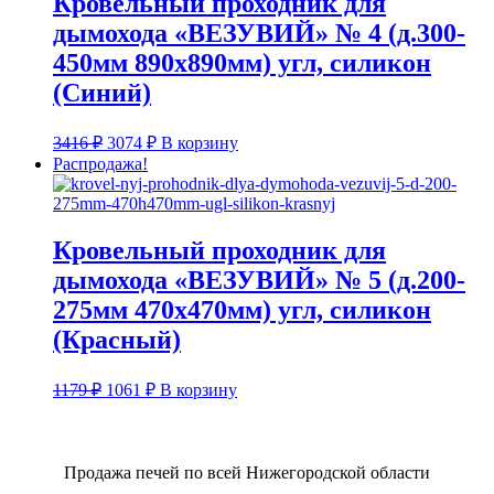
Кровельный проходник для
дымохода «ВЕЗУВИЙ» № 4 (д.300-
450мм 890х890мм) угл, силикон
(Синий)
Первоначальная
Текущая
3416
₽
3074
₽
В корзину
цена
цена:
Распродажа!
составляла
3074 ₽.
3416 ₽.
Кровельный проходник для
дымохода «ВЕЗУВИЙ» № 5 (д.200-
275мм 470х470мм) угл, силикон
(Красный)
Первоначальная
Текущая
1179
₽
1061
₽
В корзину
цена
цена:
составляла
1061 ₽.
1179 ₽.
Продажа печей по всей Нижегородской области