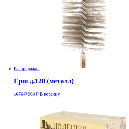
Распродажа!
Ерш д.120 (металл)
Первоначальная
Текущая
1076
₽
968
₽
В корзину
цена
цена:
составляла
968 ₽.
1076 ₽.