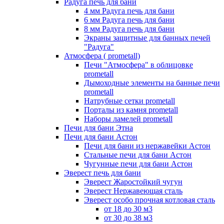
Радуга печь для бани
4 мм Радуга печь для бани
6 мм Радуга печь для бани
8 мм Радуга печь для бани
Экраны защитные для банных печей
"Радуга"
Атмосфера ( prometall)
Печи "Атмосфера" в облицовке
prometall
Дымоходные элементы на банные печи
prometall
Натрубные сетки prometall
Порталы из камня prometall
Наборы ламелей prometall
Печи для бани Этна
Печи для бани Астон
Печи для бани из нержавейки Астон
Стальные печи для бани Астон
Чугунные печи для бани Астон
Эверест печь для бани
Эверест Жаростойкий чугун
Эверест Нержавеющая сталь
Эверест особо прочная котловая сталь
от 18 до 30 м3
от 30 до 38 м3