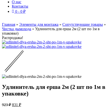
О нас
Контакты
0 -
0
₽
Главная
»
Элементы для монтажа
»
Сопутствующие товары
»
Чистка дымохода
»
Удлинитель для ерша 2м (2 шт по 1м в
упаковке)
Распродажа!
Удлинитель для ерша 2м (2 шт по 1м в
упаковке)
Первоначальная
Текущая
923
₽
831
₽
цена
цена: