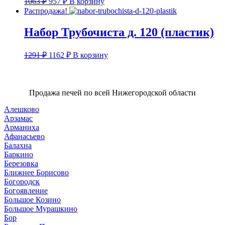
1063
₽
957
₽
В корзину
цена
цена:
Распродажа!
составляла
957 ₽.
1063 ₽.
Набор Трубочиста д. 120 (пластик)
Первоначальная
Текущая
1291
₽
1162
₽
В корзину
цена
цена:
составляла
1162 ₽.
1291 ₽.
Продажа печей по всей Нижегородской области
Алешково
Арзамас
Арманиха
Афанасьево
Балахна
Баркино
Березовка
Ближнее Борисово
Богородск
Богоявление
Большое Козино
Большое Мурашкино
Бор