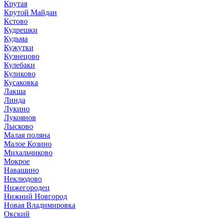
Крутая
Крутой Майдан
Кстово
Кудрешки
Кудьма
Кужутки
Кузнецово
Кулебаки
Куликово
Кусаковка
Лакша
Линда
Лукино
Лукоянов
Лысково
Малая поляна
Малое Козино
Михальчиково
Мокрое
Навашино
Неклюдово
Нижегородец
Нижний Новгород
Новая Владимировка
Окский