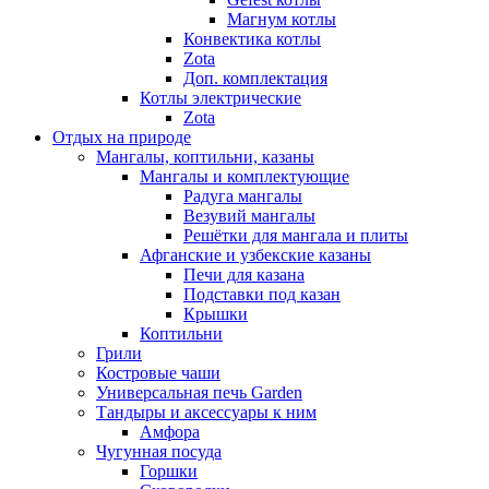
Магнум котлы
Конвектика котлы
Zota
Доп. комплектация
Котлы электрические
Zota
Отдых на природе
Мангалы, коптильни, казаны
Мангалы и комплектующие
Радуга мангалы
Везувий мангалы
Решётки для мангала и плиты
Афганские и узбекские казаны
Печи для казана
Подставки под казан
Крышки
Коптильни
Грили
Костровые чаши
Универсальная печь Garden
Тандыры и аксессуары к ним
Амфора
Чугунная посуда
Горшки