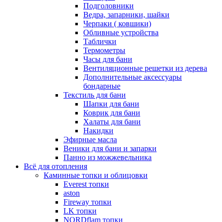
Подголовники
Ведра, запарники, шайки
Черпаки ( ковшики)
Обливные устройства
Таблички
Термометры
Часы для бани
Вентиляционные решетки из дерева
Дополнительные аксессуары
бондарные
Текстиль для бани
Шапки для бани
Коврик для бани
Халаты для бани
Накидки
Эфирные масла
Веники для бани и запарки
Панно из можжевельника
Всё для отопления
Каминные топки и облицовки
Everest топки
aston
Fireway топки
LK топки
NORDflam топки