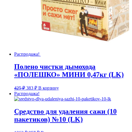
Распродажа!
Полено чистки дымохода
«ПОЛЕШКО» МИНИ 0,47кг (LK)
Первоначальная
Текущая
425
₽
383
₽
В корзину
цена
цена:
Распродажа!
составляла
383 ₽.
425 ₽.
Средство для удаления сажи (10
пакетиков) №10 (LK)
Первоначальная
Текущая