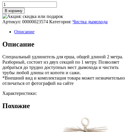
составляла
Количество
831 ₽.
товара
923 ₽.
В корзину
Удлинитель
для
Артикул:
00000023574
Категория:
Чистка дымохода
ерша
2м
Описание
(2
шт
Описание
по
1м
Специальный удлинитель для ерша, общей длиной 2 метра.
в
Разборный, состоит из двух секций по 1 метру. Позволяет
упаковке)
добраться до трудно доступных мест дымохода и чистить
трубы любой длины от копоти и сажи.
*Внешний вид и комплектация товара может незначительно
отличаться от фотографий на сайте
Характеристики:
Похожие