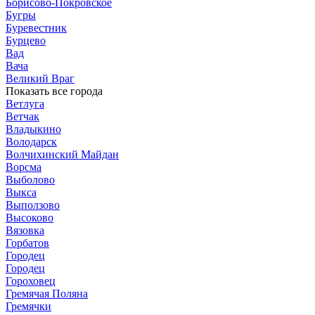
Борисово-Покровское
Бугры
Буревестник
Бурцево
Вад
Вача
Великий Враг
Показать все города
Ветлуга
Ветчак
Владыкино
Володарск
Волчихинский Майдан
Ворсма
Выболово
Выкса
Выползово
Высоково
Вязовка
Горбатов
Городец
Городец
Гороховец
Гремячая Поляна
Гремячки