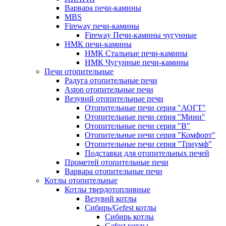
Варвара печи-камины
MBS
Fireway печи-камины
Fireway Печи-камины чугунные
НМК печи-камины
НМК Стальные печи-камины
НМК Чугунные печи-камины
Печи отопительные
Радуга отопительные печи
Aston отопительные печи
Везувий отопительные печи
Отопительные печи серия "АОГТ"
Отопительные печи серия "Мини"
Отопительные печи серия "В"
Отопительные печи серия "Комфорт"
Отопительные печи серия "Триумф"
Подставки для отопительных печей
Прометей отопительные печи
Варвара отопительные печи
Котлы отопительные
Котлы твердотопливные
Везувий котлы
Сибирь/Gefest котлы
Сибирь котлы
Gefest котлы