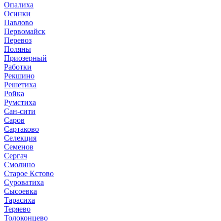
Опалиха
Осинки
Павлово
Первомайск
Перевоз
Поляны
Приозерный
Работки
Рекшино
Решетиха
Ройка
Румстиха
Сан-сити
Саров
Сартаково
Селекция
Семенов
Сергач
Смолино
Старое Кстово
Суроватиха
Сысоевка
Тарасиха
Теряево
Толоконцево