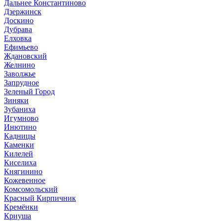
Дальнее Константиново
Дзержинск
Доскино
Дубрава
Елховка
Ефимьево
Ждановский
Желнино
Заволжье
Запрудное
Зеленый Город
Зиняки
Зубаниха
Игумново
Инютино
Кадницы
Каменки
Килелей
Киселиха
Княгинино
Кожевенное
Комсомольский
Красный Кирпичник
Кремёнки
Криуша