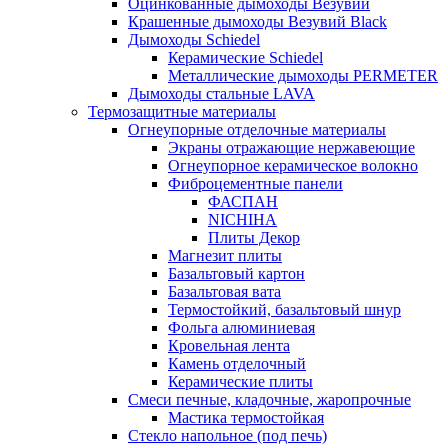
Оцинкованные дымоходы Везувий
Крашенные дымоходы Везувий Black
Дымоходы Schiedel
Керамические Schiedel
Металлические дымоходы PERMETER
Дымоходы стальные LAVA
Термозащитные материалы
Огнеупорные отделочные материалы
Экраны отражающие нержавеющие
Огнеупорное керамическое волокно
Фиброцементные панели
ФАСПАН
NICHIHA
Плиты Декор
Магнезит плиты
Базальтовый картон
Базальтовая вата
Термостойкий, базальтовый шнур
Фольга алюминиевая
Кровельная лента
Камень отделочный
Керамические плиты
Смеси печные, кладочные, жаропрочные
Мастика термостойкая
Стекло напольное (под печь)