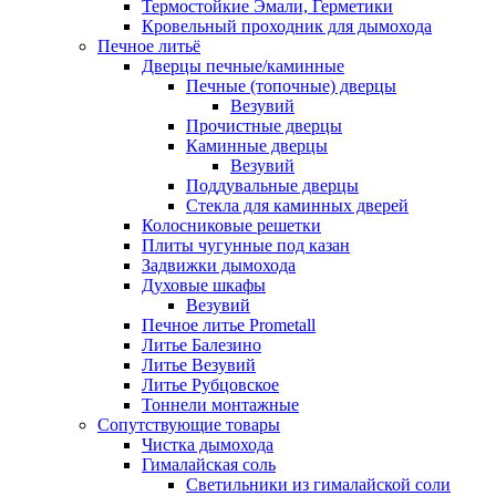
Термостойкие Эмали, Герметики
Кровельный проходник для дымохода
Печное литьё
Дверцы печные/каминные
Печные (топочные) дверцы
Везувий
Прочистные дверцы
Каминные дверцы
Везувий
Поддувальные дверцы
Стекла для каминных дверей
Колосниковые решетки
Плиты чугунные под казан
Задвижки дымохода
Духовые шкафы
Везувий
Печное литье Prometall
Литье Балезино
Литье Везувий
Литье Рубцовское
Тоннели монтажные
Сопутствующие товары
Чистка дымохода
Гималайская соль
Светильники из гималайской соли