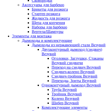
Сковородки
Аксессуары для барбекю
Брикеты для розжига
Стартер розжига
Жидкость для розжига
Щепа для копчения
Наборы для барбекю
Вертела/Шампуры
Элементы для монтажа
Дымоходы и комплектующие
Дымоходы из нержавеющей стали Везувий
Двухконтурный дымоход (сэндвич)
Везувий
Оголовки, Заглушки, Стаканы
Везувий сэндвичи
Переход на сэндвич Везувий
Сэндвич-колено Везувий
Сэндвич-тройник Везувий
Переходы, Зонты Везувий
Одноконтурный дымоход Везувий
Труба Везувий
Тройник Везувий
Колено Везувий
Шибер Везувий
Комплектующие элементы