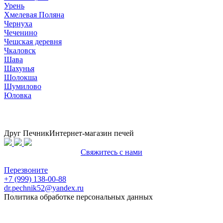
Урень
Хмелевая Поляна
Чернуха
Чеченино
Чешская деревня
Чкаловск
Шава
Шахунья
Шолокша
Шумилово
Юловка
Друг Печник
Интернет-магазин печей
Свяжитесь с нами
Политика конфиденциальности
Перезвоните
+7 (999) 138-00-88
dr.pechnik52@yandex.ru
Политика обработке персональных данных