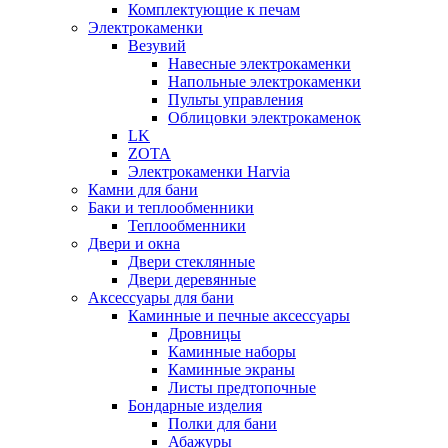
Комплектующие к печам
Электрокаменки
Везувий
Навесные электрокаменки
Напольные электрокаменки
Пульты управления
Облицовки электрокаменок
LK
ZOTA
Электрокаменки Harvia
Камни для бани
Баки и теплообменники
Теплообменники
Двери и окна
Двери стеклянные
Двери деревянные
Аксессуары для бани
Каминные и печные аксессуары
Дровницы
Каминные наборы
Каминные экраны
Листы предтопочные
Бондарные изделия
Полки для бани
Абажуры