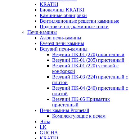
KRATKI
Биокамины KRATKI
Каминные облицовки
Вентиляционные решетки каминные
Подставки под каминные топки
Печи-камины
Aston печи-камины
Everest печи-камины
Везувий печи-камины
Везувий ПК-01 (270) пристенный
Везувий ПК-01 (205) пристенный
Везувий ПК-01 (220) угловой с
конфоркой
Везувий ПК-03 (224) пристенный с
плитой
Везувий ПК-04 (240) пристенный с
плитой
Везувий ПК-05 Призматик
пристенный
Печи-камины Prometall
Комплектующие к печам
Этна
LK
GUCHA
KRATKI