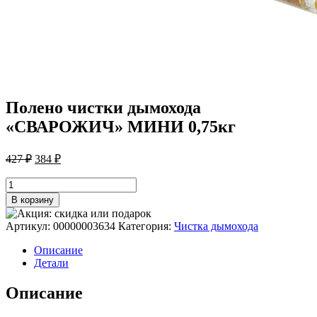
Полено чистки дымохода
«СВАРОЖИЧ» МИНИ 0,75кг
Первоначальная
Текущая
427
₽
384
₽
цена
цена:
составляла
Количество
384 ₽.
товара
427 ₽.
В корзину
Полено
чистки
Артикул:
00000003634
Категория:
Чистка дымохода
дымохода
"СВАРОЖИЧ"
Описание
МИНИ
Детали
0,75кг
Описание