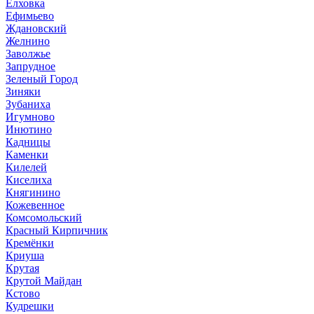
Елховка
Ефимьево
Ждановский
Желнино
Заволжье
Запрудное
Зеленый Город
Зиняки
Зубаниха
Игумново
Инютино
Кадницы
Каменки
Килелей
Киселиха
Княгинино
Кожевенное
Комсомольский
Красный Кирпичник
Кремёнки
Криуша
Крутая
Крутой Майдан
Кстово
Кудрешки