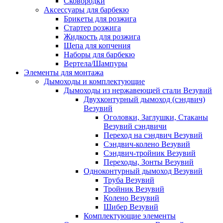
Сковородки
Аксессуары для барбекю
Брикеты для розжига
Стартер розжига
Жидкость для розжига
Щепа для копчения
Наборы для барбекю
Вертела/Шампуры
Элементы для монтажа
Дымоходы и комплектующие
Дымоходы из нержавеющей стали Везувий
Двухконтурный дымоход (сэндвич)
Везувий
Оголовки, Заглушки, Стаканы
Везувий сэндвичи
Переход на сэндвич Везувий
Сэндвич-колено Везувий
Сэндвич-тройник Везувий
Переходы, Зонты Везувий
Одноконтурный дымоход Везувий
Труба Везувий
Тройник Везувий
Колено Везувий
Шибер Везувий
Комплектующие элементы