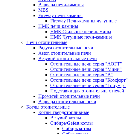
Варвара печи-камины
MBS
Fireway печи-камины
Fireway Печи-камины чугунные
НМК печи-камины
НМК Стальные печи-камины
НМК Чугунные печи-камины
Печи отопительные
Радуга отопительные печи
Aston отопительные печи
Везувий отопительные печи
Отопительные печи серия "АОГТ"
Отопительные печи серия "Мини"
Отопительные печи серия "В"
Отопительные печи серия "Комфорт"
Отопительные печи серия "Триумф"
Подставки для отопительных печей
Прометей отопительные печи
Варвара отопительные печи
Котлы отопительные
Котлы твердотопливные
Везувий котлы
Сибирь/Gefest котлы
Сибирь котлы
Gefest котлы