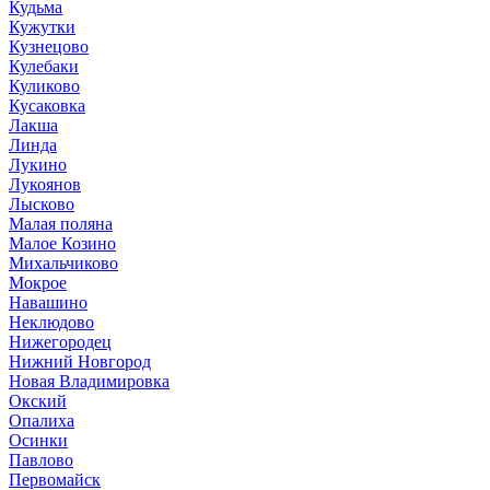
Кудьма
Кужутки
Кузнецово
Кулебаки
Куликово
Кусаковка
Лакша
Линда
Лукино
Лукоянов
Лысково
Малая поляна
Малое Козино
Михальчиково
Мокрое
Навашино
Неклюдово
Нижегородец
Нижний Новгород
Новая Владимировка
Окский
Опалиха
Осинки
Павлово
Первомайск