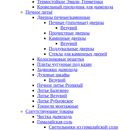
Термостойкие Эмали, Герметики
Кровельный проходник для дымохода
Печное литьё
Дверцы печные/каминные
Печные (топочные) дверцы
Везувий
Прочистные дверцы
Каминные дверцы
Везувий
Поддувальные дверцы
Стекла для каминных дверей
Колосниковые решетки
Плиты чугунные под казан
Задвижки дымохода
Духовые шкафы
Везувий
Печное литье Prometall
Литье Балезино
Литье Везувий
Литье Рубцовское
Тоннели монтажные
Сопутствующие товары
Чистка дымохода
Гималайская соль
Светильники из гималайской соли