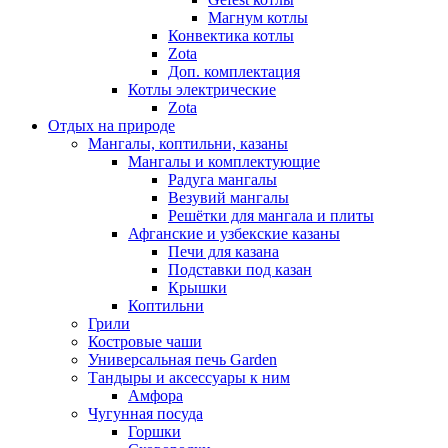
Магнум котлы
Конвектика котлы
Zota
Доп. комплектация
Котлы электрические
Zota
Отдых на природе
Мангалы, коптильни, казаны
Мангалы и комплектующие
Радуга мангалы
Везувий мангалы
Решётки для мангала и плиты
Афганские и узбекские казаны
Печи для казана
Подставки под казан
Крышки
Коптильни
Грили
Костровые чаши
Универсальная печь Garden
Тандыры и аксессуары к ним
Амфора
Чугунная посуда
Горшки