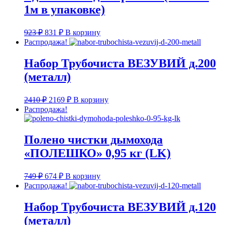
1м в упаковке)
Первоначальная
Текущая
923
₽
831
₽
В корзину
цена
цена:
Распродажа!
составляла
831 ₽.
923 ₽.
Набор Трубочиста ВЕЗУВИЙ д.200
(металл)
Первоначальная
Текущая
2410
₽
2169
₽
В корзину
цена
цена:
Распродажа!
составляла
2169 ₽.
2410 ₽.
Полено чистки дымохода
«ПОЛЕШКО» 0,95 кг (LK)
Первоначальная
Текущая
749
₽
674
₽
В корзину
цена
цена:
Распродажа!
составляла
674 ₽.
749 ₽.
Набор Трубочиста ВЕЗУВИЙ д.120
(металл)