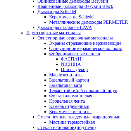
Оцинкованные дымоходы Везувий
Крашенные дымоходы Везувий Black
Дымоходы Schiedel
Керамические Schiedel
Металлические дымоходы PERMETER
Дымоходы стальные LAVA
Термозащитные материалы
Огнеупорные отделочные материалы
Экраны отражающие нержавеющие
Огнеупорное керамическое волокно
Фиброцементные панели
ФАСПАН
NICHIHA
Плиты Декор
Магнезит плиты
Базальтовый картон
Базальтовая вата
Термостойкий, базальтовый шнур
Фольга алюминиевая
Кровельная лента
Камень отделочный
Керамические плиты
Смеси печные, кладочные, жаропрочные
Мастика термостойкая
Стекло напольное (под печь)