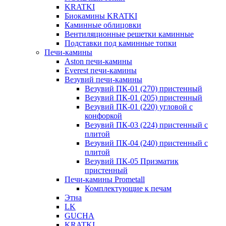
KRATKI
Биокамины KRATKI
Каминные облицовки
Вентиляционные решетки каминные
Подставки под каминные топки
Печи-камины
Aston печи-камины
Everest печи-камины
Везувий печи-камины
Везувий ПК-01 (270) пристенный
Везувий ПК-01 (205) пристенный
Везувий ПК-01 (220) угловой с
конфоркой
Везувий ПК-03 (224) пристенный с
плитой
Везувий ПК-04 (240) пристенный с
плитой
Везувий ПК-05 Призматик
пристенный
Печи-камины Prometall
Комплектующие к печам
Этна
LK
GUCHA
KRATKI