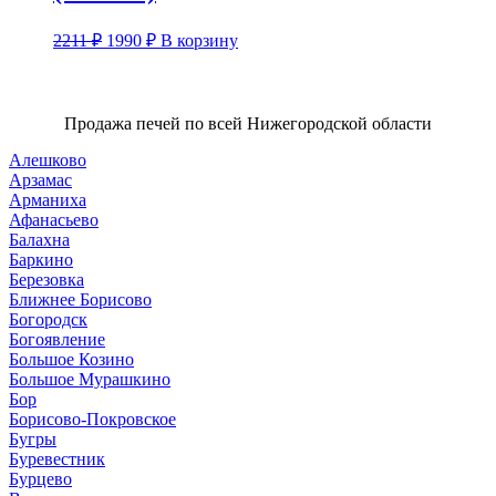
Первоначальная
Текущая
2211
₽
1990
₽
В корзину
цена
цена:
составляла
1990 ₽.
2211 ₽.
Продажа печей по всей Нижегородской области
Алешково
Арзамас
Арманиха
Афанасьево
Балахна
Баркино
Березовка
Ближнее Борисово
Богородск
Богоявление
Большое Козино
Большое Мурашкино
Бор
Борисово-Покровское
Бугры
Буревестник
Бурцево