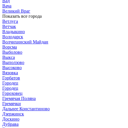
Вад
Вача
Великий Враг
Показать все города
Ветлуга
Ветчак
Владыкино
Володарск
Волчихинский Майдан
Ворсма
Выболово
Выкса
Выползово
Высоково
Вязовка
Горбатов
Городец
Городец
Гороховец
Гремячая Поляна
Гремячки
Дальнее Константиново
Дзержинск
Доскино
Дубрава