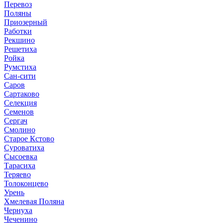
Перевоз
Поляны
Приозерный
Работки
Рекшино
Решетиха
Ройка
Румстиха
Сан-сити
Саров
Сартаково
Селекция
Семенов
Сергач
Смолино
Старое Кстово
Суроватиха
Сысоевка
Тарасиха
Теряево
Толоконцево
Урень
Хмелевая Поляна
Чернуха
Чеченино