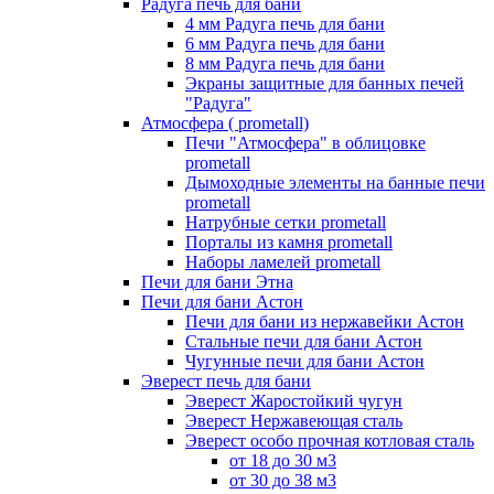
Радуга печь для бани
4 мм Радуга печь для бани
6 мм Радуга печь для бани
8 мм Радуга печь для бани
Экраны защитные для банных печей
"Радуга"
Атмосфера ( prometall)
Печи "Атмосфера" в облицовке
prometall
Дымоходные элементы на банные печи
prometall
Натрубные сетки prometall
Порталы из камня prometall
Наборы ламелей prometall
Печи для бани Этна
Печи для бани Астон
Печи для бани из нержавейки Астон
Стальные печи для бани Астон
Чугунные печи для бани Астон
Эверест печь для бани
Эверест Жаростойкий чугун
Эверест Нержавеющая сталь
Эверест особо прочная котловая сталь
от 18 до 30 м3
от 30 до 38 м3