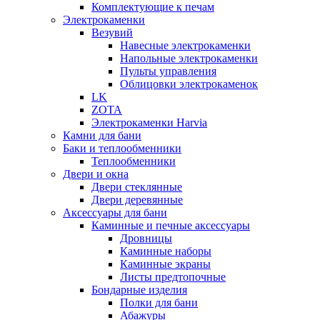
Комплектующие к печам
Электрокаменки
Везувий
Навесные электрокаменки
Напольные электрокаменки
Пульты управления
Облицовки электрокаменок
LK
ZOTA
Электрокаменки Harvia
Камни для бани
Баки и теплообменники
Теплообменники
Двери и окна
Двери стеклянные
Двери деревянные
Аксессуары для бани
Каминные и печные аксессуары
Дровницы
Каминные наборы
Каминные экраны
Листы предтопочные
Бондарные изделия
Полки для бани
Абажуры