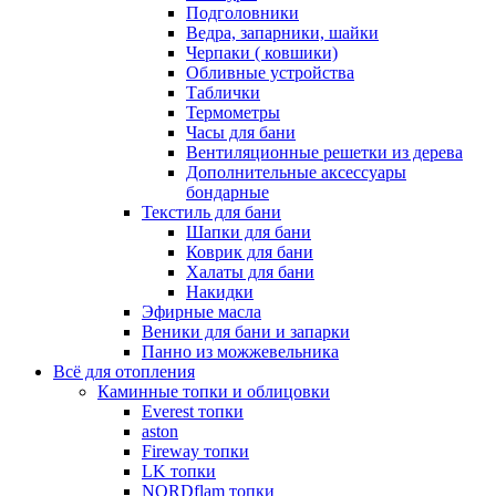
Подголовники
Ведра, запарники, шайки
Черпаки ( ковшики)
Обливные устройства
Таблички
Термометры
Часы для бани
Вентиляционные решетки из дерева
Дополнительные аксессуары
бондарные
Текстиль для бани
Шапки для бани
Коврик для бани
Халаты для бани
Накидки
Эфирные масла
Веники для бани и запарки
Панно из можжевельника
Всё для отопления
Каминные топки и облицовки
Everest топки
aston
Fireway топки
LK топки
NORDflam топки