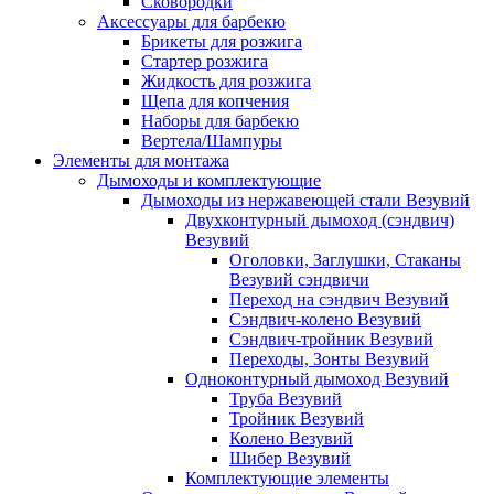
Сковородки
Аксессуары для барбекю
Брикеты для розжига
Стартер розжига
Жидкость для розжига
Щепа для копчения
Наборы для барбекю
Вертела/Шампуры
Элементы для монтажа
Дымоходы и комплектующие
Дымоходы из нержавеющей стали Везувий
Двухконтурный дымоход (сэндвич)
Везувий
Оголовки, Заглушки, Стаканы
Везувий сэндвичи
Переход на сэндвич Везувий
Сэндвич-колено Везувий
Сэндвич-тройник Везувий
Переходы, Зонты Везувий
Одноконтурный дымоход Везувий
Труба Везувий
Тройник Везувий
Колено Везувий
Шибер Везувий
Комплектующие элементы