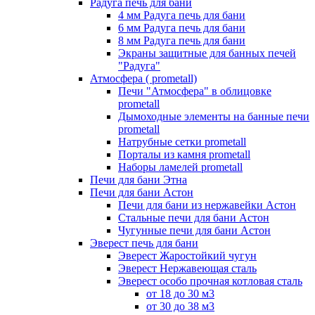
Радуга печь для бани
4 мм Радуга печь для бани
6 мм Радуга печь для бани
8 мм Радуга печь для бани
Экраны защитные для банных печей
"Радуга"
Атмосфера ( prometall)
Печи "Атмосфера" в облицовке
prometall
Дымоходные элементы на банные печи
prometall
Натрубные сетки prometall
Порталы из камня prometall
Наборы ламелей prometall
Печи для бани Этна
Печи для бани Астон
Печи для бани из нержавейки Астон
Стальные печи для бани Астон
Чугунные печи для бани Астон
Эверест печь для бани
Эверест Жаростойкий чугун
Эверест Нержавеющая сталь
Эверест особо прочная котловая сталь
от 18 до 30 м3
от 30 до 38 м3