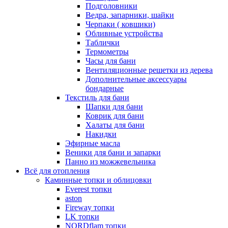
Подголовники
Ведра, запарники, шайки
Черпаки ( ковшики)
Обливные устройства
Таблички
Термометры
Часы для бани
Вентиляционные решетки из дерева
Дополнительные аксессуары
бондарные
Текстиль для бани
Шапки для бани
Коврик для бани
Халаты для бани
Накидки
Эфирные масла
Веники для бани и запарки
Панно из можжевельника
Всё для отопления
Каминные топки и облицовки
Everest топки
aston
Fireway топки
LK топки
NORDflam топки