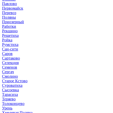
Павлово
Первомайск
Перевоз
Поляны
Приозерный
Работки
Рекшино
Решетиха
Ройка
Румстиха
Сан-сити
Саров
Сартаково
Селекция
Семенов
Сергач
Смолино
Старое Кстово
Суроватиха
Сысоевка
Тарасиха
Теряево
Толоконцево
Урень
Хмелевая Поляна