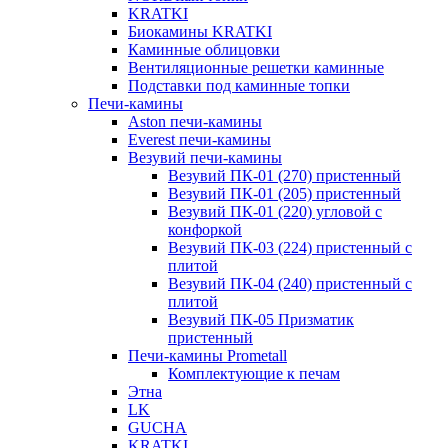
KRATKI
Биокамины KRATKI
Каминные облицовки
Вентиляционные решетки каминные
Подставки под каминные топки
Печи-камины
Aston печи-камины
Everest печи-камины
Везувий печи-камины
Везувий ПК-01 (270) пристенный
Везувий ПК-01 (205) пристенный
Везувий ПК-01 (220) угловой с
конфоркой
Везувий ПК-03 (224) пристенный с
плитой
Везувий ПК-04 (240) пристенный с
плитой
Везувий ПК-05 Призматик
пристенный
Печи-камины Prometall
Комплектующие к печам
Этна
LK
GUCHA
KRATKI