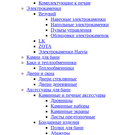
Комплектующие к печам
Электрокаменки
Везувий
Навесные электрокаменки
Напольные электрокаменки
Пульты управления
Облицовки электрокаменок
LK
ZOTA
Электрокаменки Harvia
Камни для бани
Баки и теплообменники
Теплообменники
Двери и окна
Двери стеклянные
Двери деревянные
Аксессуары для бани
Каминные и печные аксессуары
Дровницы
Каминные наборы
Каминные экраны
Листы предтопочные
Бондарные изделия
Полки для бани
Абажуры