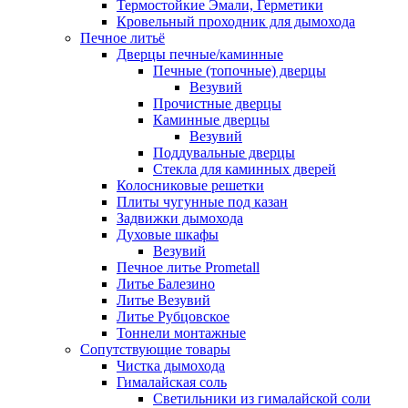
Термостойкие Эмали, Герметики
Кровельный проходник для дымохода
Печное литьё
Дверцы печные/каминные
Печные (топочные) дверцы
Везувий
Прочистные дверцы
Каминные дверцы
Везувий
Поддувальные дверцы
Стекла для каминных дверей
Колосниковые решетки
Плиты чугунные под казан
Задвижки дымохода
Духовые шкафы
Везувий
Печное литье Prometall
Литье Балезино
Литье Везувий
Литье Рубцовское
Тоннели монтажные
Сопутствующие товары
Чистка дымохода
Гималайская соль
Светильники из гималайской соли