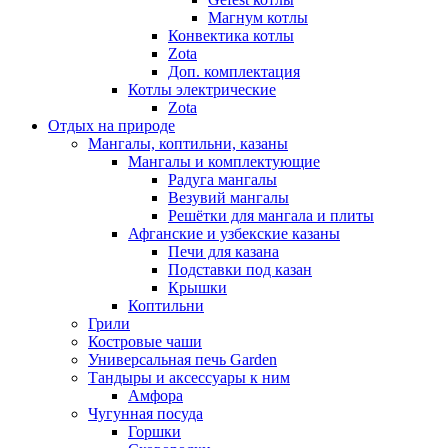
Магнум котлы
Конвектика котлы
Zota
Доп. комплектация
Котлы электрические
Zota
Отдых на природе
Мангалы, коптильни, казаны
Мангалы и комплектующие
Радуга мангалы
Везувий мангалы
Решётки для мангала и плиты
Афганские и узбекские казаны
Печи для казана
Подставки под казан
Крышки
Коптильни
Грили
Костровые чаши
Универсальная печь Garden
Тандыры и аксессуары к ним
Амфора
Чугунная посуда
Горшки