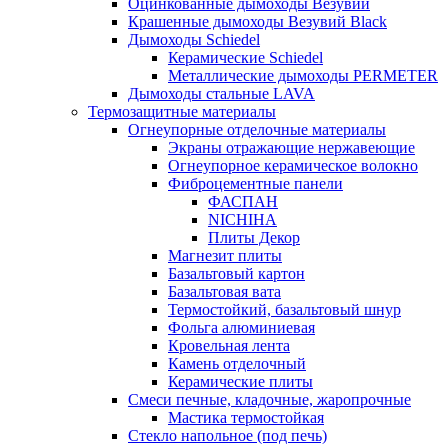
Оцинкованные дымоходы Везувий
Крашенные дымоходы Везувий Black
Дымоходы Schiedel
Керамические Schiedel
Металлические дымоходы PERMETER
Дымоходы стальные LAVA
Термозащитные материалы
Огнеупорные отделочные материалы
Экраны отражающие нержавеющие
Огнеупорное керамическое волокно
Фиброцементные панели
ФАСПАН
NICHIHA
Плиты Декор
Магнезит плиты
Базальтовый картон
Базальтовая вата
Термостойкий, базальтовый шнур
Фольга алюминиевая
Кровельная лента
Камень отделочный
Керамические плиты
Смеси печные, кладочные, жаропрочные
Мастика термостойкая
Стекло напольное (под печь)