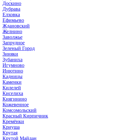
Доскино
Дубрава
Елховка
Ефимьево
Ждановский
Желнино
Заволжье
Запрудное
Зеленый Город
Зиняки
Зубаниха
Игумново
Инютино
Кадницы
Каменки
Килелей
Киселиха
Княгинино
Кожевенное
Комсомольский
Красный Кирпичник
Кремёнки
Криуша
Крутая
Крутой Майдан