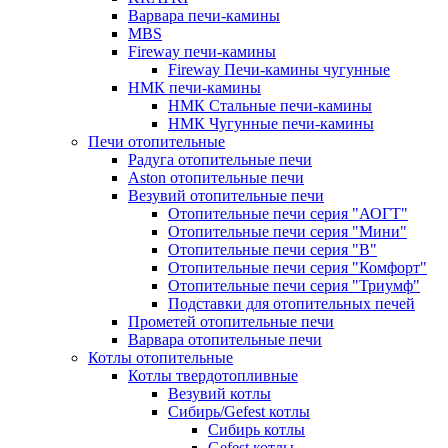
Варвара печи-камины
MBS
Fireway печи-камины
Fireway Печи-камины чугунные
НМК печи-камины
НМК Стальные печи-камины
НМК Чугунные печи-камины
Печи отопительные
Радуга отопительные печи
Aston отопительные печи
Везувий отопительные печи
Отопительные печи серия "АОГТ"
Отопительные печи серия "Мини"
Отопительные печи серия "В"
Отопительные печи серия "Комфорт"
Отопительные печи серия "Триумф"
Подставки для отопительных печей
Прометей отопительные печи
Варвара отопительные печи
Котлы отопительные
Котлы твердотопливные
Везувий котлы
Сибирь/Gefest котлы
Сибирь котлы
Gefest котлы