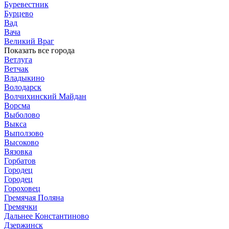
Буревестник
Бурцево
Вад
Вача
Великий Враг
Показать все города
Ветлуга
Ветчак
Владыкино
Володарск
Волчихинский Майдан
Ворсма
Выболово
Выкса
Выползово
Высоково
Вязовка
Горбатов
Городец
Городец
Гороховец
Гремячая Поляна
Гремячки
Дальнее Константиново
Дзержинск