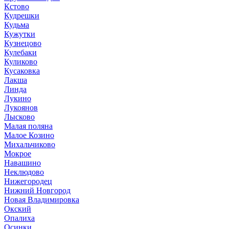
Кстово
Кудрешки
Кудьма
Кужутки
Кузнецово
Кулебаки
Куликово
Кусаковка
Лакша
Линда
Лукино
Лукоянов
Лысково
Малая поляна
Малое Козино
Михальчиково
Мокрое
Навашино
Неклюдово
Нижегородец
Нижний Новгород
Новая Владимировка
Окский
Опалиха
Осинки