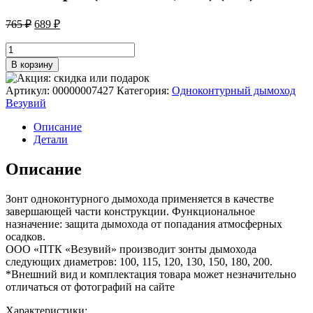
Первоначальная
Текущая
765
₽
689
₽
цена
цена:
составляла
Количество
689 ₽.
товара
765 ₽.
В корзину
Зонт
нерж.
Артикул:
00000007427
Категория:
Одноконтурный дымоход
(AISI
Везувий
430/0,5мм)
(180)
Описание
Детали
Описание
Зонт одноконтурного дымохода применяется в качестве
завершающей части конструкции. Функциональное
назначение: защита дымохода от попадания атмосферных
осадков.
ООО «ПТК «Везувий» производит зонты дымохода
следующих диаметров: 100, 115, 120, 130, 150, 180, 200.
*Внешний вид и комплектация товара может незначительно
отличаться от фотографий на сайте
Характеристики: