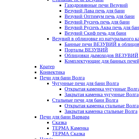
Газодровянные печи Везувий
Везувий Лава печь для бани
Везувий Оптимум печь для бани
Везувий Русичъ печь для бани
Везувий Русичъ Аква печь для ба
Везувий Скиф печь для бани
Везувий в облицовке из натурального к
Банные печи ВЕЗУВИЙ в облицовк
Порталы ВЕЗУВИЙ
Облицовки дымоходов ВЕЗУВИЙ
Комплектующие для банных печей 
Кратер
Конвектика
Печи для бани Волга
Чугунные печи для бани Волга
Открытая каменка чугунные Волг
Закрытая каменка чугунные Волга
Стальные печи для бани Волга
Открытая каменка стальные Волга
Закрытая каменка стальные Волга
Печи для бани Варвара
Сказка
ТЕРМА Каменка
ТЕРМА Сказка