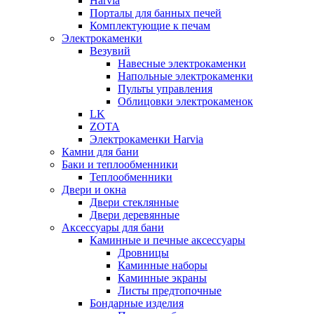
Harvia
Порталы для банных печей
Комплектующие к печам
Электрокаменки
Везувий
Навесные электрокаменки
Напольные электрокаменки
Пульты управления
Облицовки электрокаменок
LK
ZOTA
Электрокаменки Harvia
Камни для бани
Баки и теплообменники
Теплообменники
Двери и окна
Двери стеклянные
Двери деревянные
Аксессуары для бани
Каминные и печные аксессуары
Дровницы
Каминные наборы
Каминные экраны
Листы предтопочные
Бондарные изделия