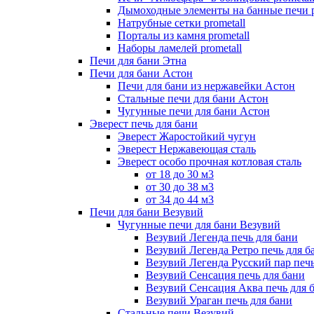
Дымоходные элементы на банные печи p
Натрубные сетки prometall
Порталы из камня prometall
Наборы ламелей prometall
Печи для бани Этна
Печи для бани Астон
Печи для бани из нержавейки Астон
Стальные печи для бани Астон
Чугунные печи для бани Астон
Эверест печь для бани
Эверест Жаростойкий чугун
Эверест Нержавеющая сталь
Эверест особо прочная котловая сталь
от 18 до 30 м3
от 30 до 38 м3
от 34 до 44 м3
Печи для бани Везувий
Чугунные печи для бани Везувий
Везувий Легенда печь для бани
Везувий Легенда Ретро печь для б
Везувий Легенда Русский пар печь
Везувий Сенсация печь для бани
Везувий Сенсация Аква печь для 
Везувий Ураган печь для бани
Стальные печи Везувий