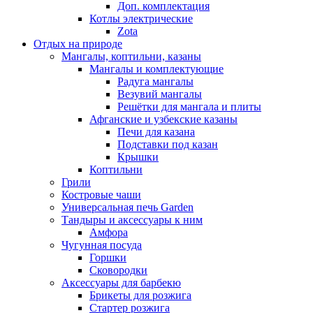
Доп. комплектация
Котлы электрические
Zota
Отдых на природе
Мангалы, коптильни, казаны
Мангалы и комплектующие
Радуга мангалы
Везувий мангалы
Решётки для мангала и плиты
Афганские и узбекские казаны
Печи для казана
Подставки под казан
Крышки
Коптильни
Грили
Костровые чаши
Универсальная печь Garden
Тандыры и аксессуары к ним
Амфора
Чугунная посуда
Горшки
Сковородки
Аксессуары для барбекю
Брикеты для розжига
Стартер розжига