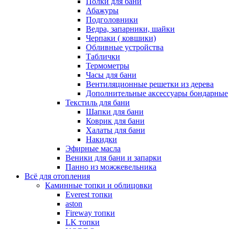
Полки для бани
Абажуры
Подголовники
Ведра, запарники, шайки
Черпаки ( ковшики)
Обливные устройства
Таблички
Термометры
Часы для бани
Вентиляционные решетки из дерева
Дополнительные аксессуары бондарные
Текстиль для бани
Шапки для бани
Коврик для бани
Халаты для бани
Накидки
Эфирные масла
Веники для бани и запарки
Панно из можжевельника
Всё для отопления
Каминные топки и облицовки
Everest топки
aston
Fireway топки
LK топки