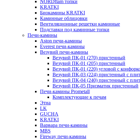
NORDflam топки
KRATKI
Биокамины KRATKI
Каминные облицовки
Вентиляционные решетки каминные
Подставки под каминные топки
Печи-камины
Aston печи-камины
Everest печи-камины
Везувий печи-камины
Везувий ПК-01 (270) пристенный
Везувий ПК-01 (205) пристенный
Везувий ПК-01 (220) угловой с конфорк
Везувий ПК-03 (224) пристенный с пли
Везувий ПК-04 (240) пристенный с пли
Везувий ПК-05 Призматик пристенный
Печи-камины Prometall
Комплектующие к печам
Этна
LK
GUCHA
KRATKI
Варвара печи-камины
MBS
Fireway печи-камины