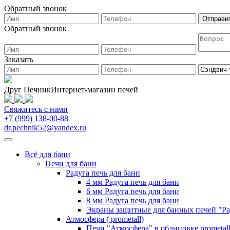
Обратный звонок
Обратный звонок
Заказать
Друг Печник
Интернет-магазин печей
Свяжитесь
с нами
+7 (999) 138-00-88
dr.pechnik52@yandex.ru
Всё для бани
Печи для бани
Радуга печь для бани
4 мм Радуга печь для бани
6 мм Радуга печь для бани
8 мм Радуга печь для бани
Экраны защитные для банных печей "Ра
Атмосфера ( prometall)
Печи "Атмосфера" в облицовке prometal