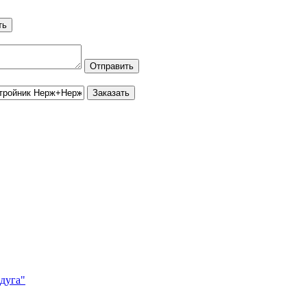
дуга"
l