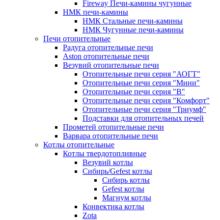
Fireway Печи-камины чугунные
НМК печи-камины
НМК Стальные печи-камины
НМК Чугунные печи-камины
Печи отопительные
Радуга отопительные печи
Aston отопительные печи
Везувий отопительные печи
Отопительные печи серия "АОГТ"
Отопительные печи серия "Мини"
Отопительные печи серия "В"
Отопительные печи серия "Комфорт"
Отопительные печи серия "Триумф"
Подставки для отопительных печей
Прометей отопительные печи
Варвара отопительные печи
Котлы отопительные
Котлы твердотопливные
Везувий котлы
Сибирь/Gefest котлы
Сибирь котлы
Gefest котлы
Магнум котлы
Конвектика котлы
Zota