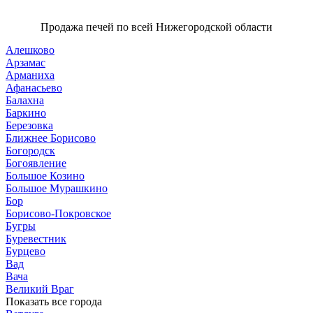
3286 ₽.
Продажа печей по всей Нижегородской области
Алешково
Арзамас
Арманиха
Афанасьево
Балахна
Баркино
Березовка
Ближнее Борисово
Богородск
Богоявление
Большое Козино
Большое Мурашкино
Бор
Борисово-Покровское
Бугры
Буревестник
Бурцево
Вад
Вача
Великий Враг
Показать все города