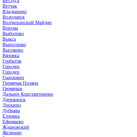
Ветлуга
Ветчак
Владыкино
Володарск
Волчихинский Майдан
Ворсма
Выболово
Выкса
Выползово
Высоково
Вязовка
Горбатов
Городец
Городец
Гороховец
Гремячая Поляна
Гремячки
Дальнее Константиново
Дзержинск
Доскино
Дубрава
Елховка
Ефимьево
Ждановский
Желнино