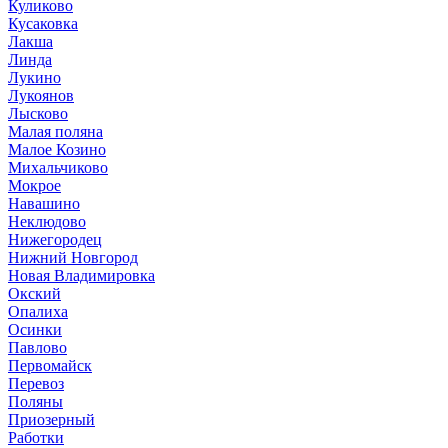
Куликово
Кусаковка
Лакша
Линда
Лукино
Лукоянов
Лысково
Малая поляна
Малое Козино
Михальчиково
Мокрое
Навашино
Неклюдово
Нижегородец
Нижний Новгород
Новая Владимировка
Окский
Опалиха
Осинки
Павлово
Первомайск
Перевоз
Поляны
Приозерный
Работки