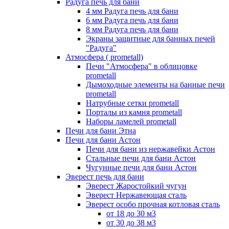
Радуга печь для бани
4 мм Радуга печь для бани
6 мм Радуга печь для бани
8 мм Радуга печь для бани
Экраны защитные для банных печей
"Радуга"
Атмосфера ( prometall)
Печи "Атмосфера" в облицовке
prometall
Дымоходные элементы на банные печи
prometall
Натрубные сетки prometall
Порталы из камня prometall
Наборы ламелей prometall
Печи для бани Этна
Печи для бани Астон
Печи для бани из нержавейки Астон
Стальные печи для бани Астон
Чугунные печи для бани Астон
Эверест печь для бани
Эверест Жаростойкий чугун
Эверест Нержавеющая сталь
Эверест особо прочная котловая сталь
от 18 до 30 м3
от 30 до 38 м3