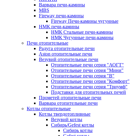
Варвара печи-камины
MBS
Fireway печи-камины
Fireway Печи-камины чугунные
НМК печи-камины
НМК Стальные печи-камины
НМК Чугунные печи-камины
Печи отопительные
Радуга отопительные печи
Aston отопительные печи
Везувий отопительные печи
Отопительные печи серия "АОГТ"
Отопительные печи серия "Мини"
Отопительные печи серия "В"
Отопительные печи серия "Комфорт"
Отопительные печи серия "Триумф"
Подставки для отопительных печей
Прометей отопительные печи
Варвара отопительные печи
Котлы отопительные
Котлы твердотопливные
Везувий котлы
Сибирь/Gefest котлы
Сибирь котлы
Gefest котлы