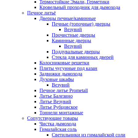
Термостойкие Эмали, Герметики
Кровельный проходник для дымохода
Печное литьё
Дверцы печные/каминные
Печные (топочные) дверцы
Везувий
Прочистные дверцы
Каминные дверцы
Везувий
Поддувальные дверцы
Стекла для каминных дверей
Колосниковые решетки
Плиты чугунные под казан
Задвижки дымохода
Духовые шкафы
Везувий
Печное литье Prometall
Литье Балезино
Литье Везувий
Литье Рубцовское
Тоннели монтажные
Сопутствующие товары
Чистка дымохода
Гималайская соль
Светильники из гималайской соли