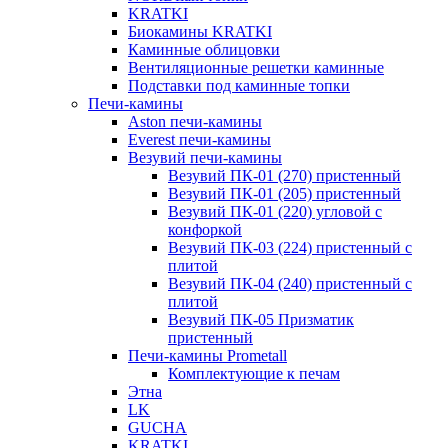
KRATKI
Биокамины KRATKI
Каминные облицовки
Вентиляционные решетки каминные
Подставки под каминные топки
Печи-камины
Aston печи-камины
Everest печи-камины
Везувий печи-камины
Везувий ПК-01 (270) пристенный
Везувий ПК-01 (205) пристенный
Везувий ПК-01 (220) угловой с
конфоркой
Везувий ПК-03 (224) пристенный с
плитой
Везувий ПК-04 (240) пристенный с
плитой
Везувий ПК-05 Призматик
пристенный
Печи-камины Prometall
Комплектующие к печам
Этна
LK
GUCHA
KRATKI