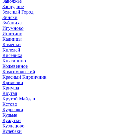
Заволжье
Запрудное
Зеленый Город
Зиняки
Зубаниха
Игумново
Инютино
Кадницы
Каменки
Килелей
Киселиха
Княгинино
Кожевенное
Комсомольский
Красный Кирпичник
Кремёнки
Криуша
Крутая
Крутой Майдан
Кстово
Кудрешки
Кудьма
Кужутки
Кузнецово
Кулебаки