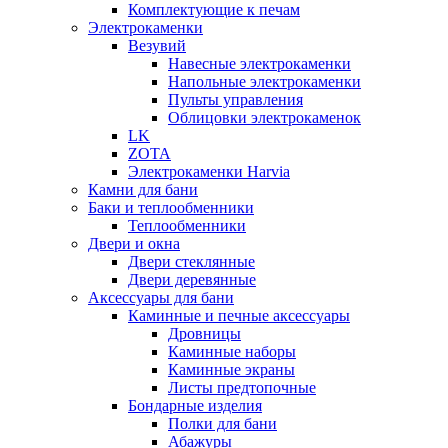
Комплектующие к печам
Электрокаменки
Везувий
Навесные электрокаменки
Напольные электрокаменки
Пульты управления
Облицовки электрокаменок
LK
ZOTA
Электрокаменки Harvia
Камни для бани
Баки и теплообменники
Теплообменники
Двери и окна
Двери стеклянные
Двери деревянные
Аксессуары для бани
Каминные и печные аксессуары
Дровницы
Каминные наборы
Каминные экраны
Листы предтопочные
Бондарные изделия
Полки для бани
Абажуры