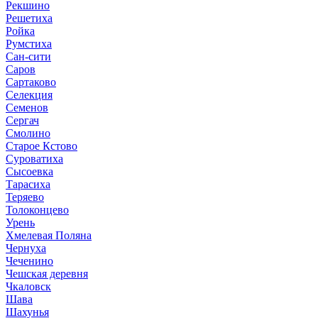
Рекшино
Решетиха
Ройка
Румстиха
Сан-сити
Саров
Сартаково
Селекция
Семенов
Сергач
Смолино
Старое Кстово
Суроватиха
Сысоевка
Тарасиха
Теряево
Толоконцево
Урень
Хмелевая Поляна
Чернуха
Чеченино
Чешская деревня
Чкаловск
Шава
Шахунья