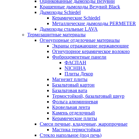
Оцинкованные дымоходы Везувий
Крашенные дымоходы Везувий Black
Дымоходы Schiedel
Керамические Schiedel
Металлические дымоходы PERMETER
Дымоходы стальные LAVA
Термозащитные материалы
Огнеупорные отделочные материалы
Экраны отражающие нержавеющие
Огнеупорное керамическое волокно
Фиброцементные панели
ФАСПАН
NICHIHA
Плиты Декор
Магнезит плиты
Базальтовый картон
Базальтовая вата
Термостойкий, базальтовый шнур
Фольга алюминиевая
Кровельная лента
Камень отделочный
Керамические плиты
Смеси печные, кладочные, жаропрочные
Мастика термостойкая
Стекло напольное (под печь)