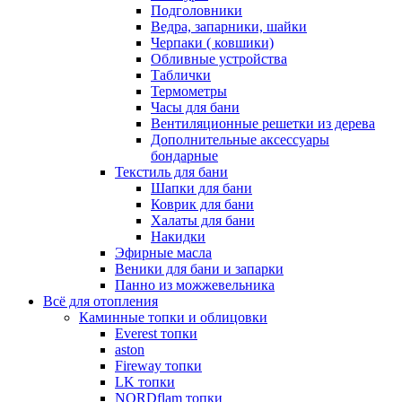
Подголовники
Ведра, запарники, шайки
Черпаки ( ковшики)
Обливные устройства
Таблички
Термометры
Часы для бани
Вентиляционные решетки из дерева
Дополнительные аксессуары
бондарные
Текстиль для бани
Шапки для бани
Коврик для бани
Халаты для бани
Накидки
Эфирные масла
Веники для бани и запарки
Панно из можжевельника
Всё для отопления
Каминные топки и облицовки
Everest топки
aston
Fireway топки
LK топки
NORDflam топки