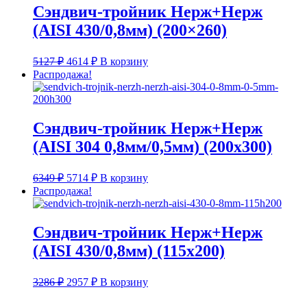
Сэндвич-тройник Нерж+Нерж
(AISI 430/0,8мм) (200×260)
Первоначальная
Текущая
5127
₽
4614
₽
В корзину
цена
цена:
Распродажа!
составляла
4614 ₽.
5127 ₽.
Сэндвич-тройник Нерж+Нерж
(AISI 304 0,8мм/0,5мм) (200х300)
Первоначальная
Текущая
6349
₽
5714
₽
В корзину
цена
цена:
Распродажа!
составляла
5714 ₽.
6349 ₽.
Сэндвич-тройник Нерж+Нерж
(AISI 430/0,8мм) (115х200)
Первоначальная
Текущая
3286
₽
2957
₽
В корзину
цена
цена:
составляла
2957 ₽.