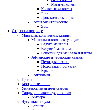
Магнум котлы
Конвектика котлы
Zota
Доп. комплектация
Котлы электрические
Zota
Отдых на природе
Мангалы, коптильни, казаны
Мангалы и комплектующие
Радуга мангалы
Везувий мангалы
Решётки для мангала и плиты
Афганские и узбекские казаны
Печи для казана
Подставки под казан
Крышки
Коптильни
Грили
Костровые чаши
Универсальная печь Garden
Тандыры и аксессуары к ним
Амфора
Чугунная посуда
Горшки