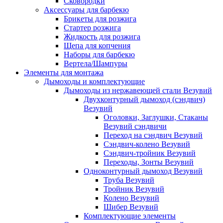
Сковородки
Аксессуары для барбекю
Брикеты для розжига
Стартер розжига
Жидкость для розжига
Щепа для копчения
Наборы для барбекю
Вертела/Шампуры
Элементы для монтажа
Дымоходы и комплектующие
Дымоходы из нержавеющей стали Везувий
Двухконтурный дымоход (сэндвич)
Везувий
Оголовки, Заглушки, Стаканы
Везувий сэндвичи
Переход на сэндвич Везувий
Сэндвич-колено Везувий
Сэндвич-тройник Везувий
Переходы, Зонты Везувий
Одноконтурный дымоход Везувий
Труба Везувий
Тройник Везувий
Колено Везувий
Шибер Везувий
Комплектующие элементы