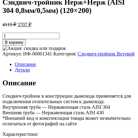
Сэндвич-тройник Нерж+Нерж (AISI
304 0,8мм/0,5мм) (120×200)
Первоначальная
Текущая
4119
₽
3707
₽
цена
цена:
составляла
Количество
3707 ₽.
товара
4119 ₽.
В корзину
Сэндвич-
тройник
Артикул:
НФ-00001341
Категория:
Сэндвич-тройник Везувий
Нерж+Нерж
(AISI
Описание
304
Детали
0,8мм/0,5мм)
(120x200)
Описание
Сендвич-тройник в конструкции дымохода применяется для
подключения отопительных систем к дымоходу.
Внутренняя труба — Нержавеющая сталь AISI 304
Внешняя труба — Нержавеющая сталь AISI 430
*Внешний вид и комплектация товара может незначительно
отличаться от фотографий на сайте
Характеристики: