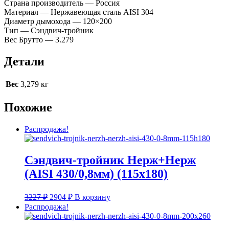
Страна производитель — Россия
Материал — Нержавеющая сталь AISI 304
Диаметр дымохода — 120×200
Тип — Сэндвич-тройник
Вес Брутто — 3.279
Детали
Вес
3,279 кг
Похожие
Распродажа!
Сэндвич-тройник Нерж+Нерж
(AISI 430/0,8мм) (115х180)
Первоначальная
Текущая
3227
₽
2904
₽
В корзину
цена
цена:
Распродажа!
составляла
2904 ₽.
3227 ₽.