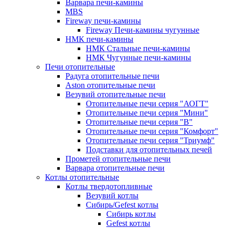
Варвара печи-камины
MBS
Fireway печи-камины
Fireway Печи-камины чугунные
НМК печи-камины
НМК Стальные печи-камины
НМК Чугунные печи-камины
Печи отопительные
Радуга отопительные печи
Aston отопительные печи
Везувий отопительные печи
Отопительные печи серия "АОГТ"
Отопительные печи серия "Мини"
Отопительные печи серия "В"
Отопительные печи серия "Комфорт"
Отопительные печи серия "Триумф"
Подставки для отопительных печей
Прометей отопительные печи
Варвара отопительные печи
Котлы отопительные
Котлы твердотопливные
Везувий котлы
Сибирь/Gefest котлы
Сибирь котлы
Gefest котлы