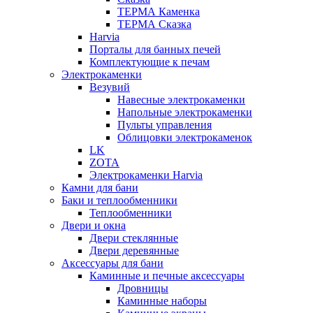
ТЕРМА Каменка
ТЕРМА Сказка
Harvia
Порталы для банных печей
Комплектующие к печам
Электрокаменки
Везувий
Навесные электрокаменки
Напольные электрокаменки
Пульты управления
Облицовки электрокаменок
LK
ZOTA
Электрокаменки Harvia
Камни для бани
Баки и теплообменники
Теплообменники
Двери и окна
Двери стеклянные
Двери деревянные
Аксессуары для бани
Каминные и печные аксессуары
Дровницы
Каминные наборы