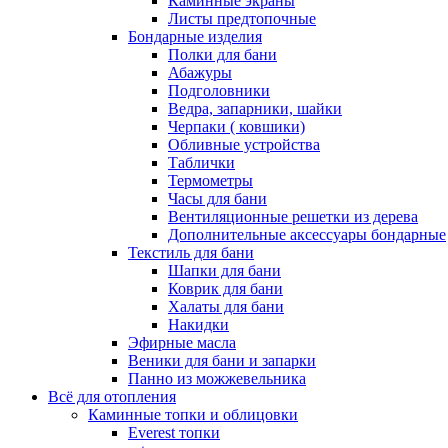
Каминные экраны
Листы предтопочные
Бондарные изделия
Полки для бани
Абажуры
Подголовники
Ведра, запарники, шайки
Черпаки ( ковшики)
Обливные устройства
Таблички
Термометры
Часы для бани
Вентиляционные решетки из дерева
Дополнительные аксессуары бондарные
Текстиль для бани
Шапки для бани
Коврик для бани
Халаты для бани
Накидки
Эфирные масла
Веники для бани и запарки
Панно из можжевельника
Всё для отопления
Каминные топки и облицовки
Everest топки