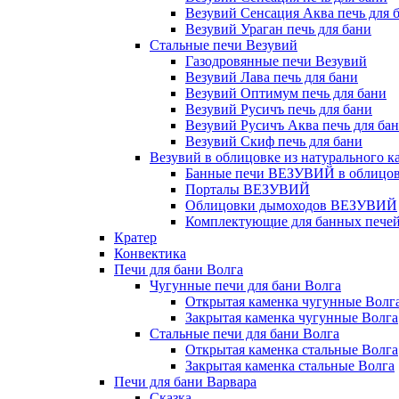
Везувий Сенсация Аква печь для 
Везувий Ураган печь для бани
Стальные печи Везувий
Газодровянные печи Везувий
Везувий Лава печь для бани
Везувий Оптимум печь для бани
Везувий Русичъ печь для бани
Везувий Русичъ Аква печь для ба
Везувий Скиф печь для бани
Везувий в облицовке из натурального к
Банные печи ВЕЗУВИЙ в облицовк
Порталы ВЕЗУВИЙ
Облицовки дымоходов ВЕЗУВИЙ
Комплектующие для банных печей 
Кратер
Конвектика
Печи для бани Волга
Чугунные печи для бани Волга
Открытая каменка чугунные Волг
Закрытая каменка чугунные Волга
Стальные печи для бани Волга
Открытая каменка стальные Волга
Закрытая каменка стальные Волга
Печи для бани Варвара
Сказка