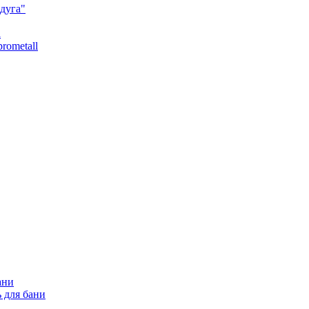
дуга"
l
rometall
ани
 для бани