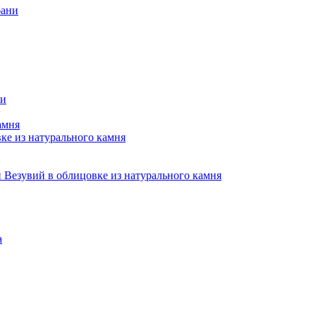
бани
ни
амня
е из натурального камня
Везувий в облицовке из натурального камня
а