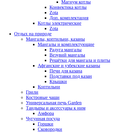
Магнум котлы
Конвектика котлы
Zota
Доп. комплектация
Котлы электрические
Zota
Отдых на природе
Мангалы, коптильни, казаны
Мангалы и комплектующие
Радуга мангалы
Везувий мангалы
Решётки для мангала и плиты
Афганские и узбекские казаны
Печи для казана
Подставки под казан
Крышки
Коптильни
Грили
Костровые чаши
Универсальная печь Garden
Тандыры и аксессуары к ним
Амфора
Чугунная посуда
Горшки
Сковородки