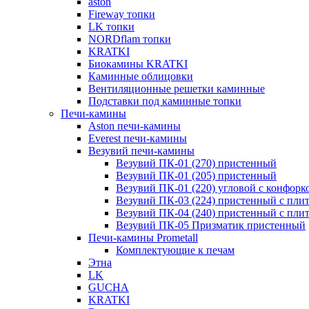
aston
Fireway топки
LK топки
NORDflam топки
KRATKI
Биокамины KRATKI
Каминные облицовки
Вентиляционные решетки каминные
Подставки под каминные топки
Печи-камины
Aston печи-камины
Everest печи-камины
Везувий печи-камины
Везувий ПК-01 (270) пристенный
Везувий ПК-01 (205) пристенный
Везувий ПК-01 (220) угловой с конфорк
Везувий ПК-03 (224) пристенный с пли
Везувий ПК-04 (240) пристенный с пли
Везувий ПК-05 Призматик пристенный
Печи-камины Prometall
Комплектующие к печам
Этна
LK
GUCHA
KRATKI