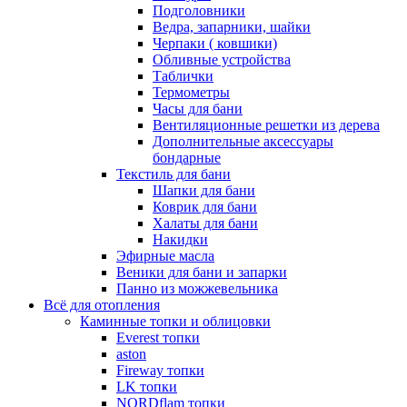
Подголовники
Ведра, запарники, шайки
Черпаки ( ковшики)
Обливные устройства
Таблички
Термометры
Часы для бани
Вентиляционные решетки из дерева
Дополнительные аксессуары
бондарные
Текстиль для бани
Шапки для бани
Коврик для бани
Халаты для бани
Накидки
Эфирные масла
Веники для бани и запарки
Панно из можжевельника
Всё для отопления
Каминные топки и облицовки
Everest топки
aston
Fireway топки
LK топки
NORDflam топки