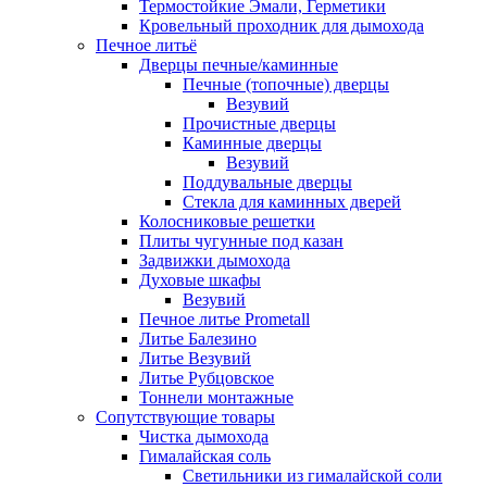
Термостойкие Эмали, Герметики
Кровельный проходник для дымохода
Печное литьё
Дверцы печные/каминные
Печные (топочные) дверцы
Везувий
Прочистные дверцы
Каминные дверцы
Везувий
Поддувальные дверцы
Стекла для каминных дверей
Колосниковые решетки
Плиты чугунные под казан
Задвижки дымохода
Духовые шкафы
Везувий
Печное литье Prometall
Литье Балезино
Литье Везувий
Литье Рубцовское
Тоннели монтажные
Сопутствующие товары
Чистка дымохода
Гималайская соль
Светильники из гималайской соли