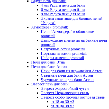
Радуга печь для бани
4 мм Радуга печь для бани
6 мм Радуга печь для бани
8 мм Радуга печь для бани
Экраны защитные для банных печей
"Радуга"
Атмосфера ( prometall)
Печи "Атмосфера" в облицовке
prometall
Дымоходные элементы на банные печи
prometall
Натрубные сетки prometall
Порталы из камня prometall
Наборы ламелей prometall
Печи для бани Этна
Печи для бани Астон
Печи для бани из нержавейки Астон
Стальные печи для бани Астон
Чугунные печи для бани Астон
Эверест печь для бани
Эверест Жаростойкий чугун
Эверест Нержавеющая сталь
Эверест особо прочная котловая сталь
от 18 до 30 м3
от 30 до 38 м3