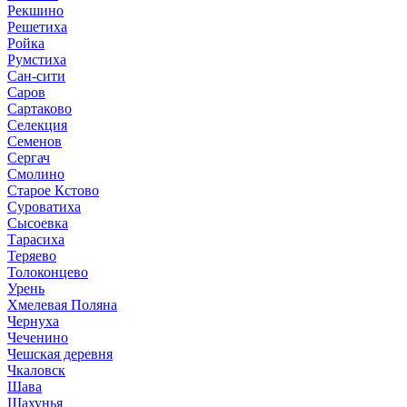
Рекшино
Решетиха
Ройка
Румстиха
Сан-сити
Саров
Сартаково
Селекция
Семенов
Сергач
Смолино
Старое Кстово
Суроватиха
Сысоевка
Тарасиха
Теряево
Толоконцево
Урень
Хмелевая Поляна
Чернуха
Чеченино
Чешская деревня
Чкаловск
Шава
Шахунья