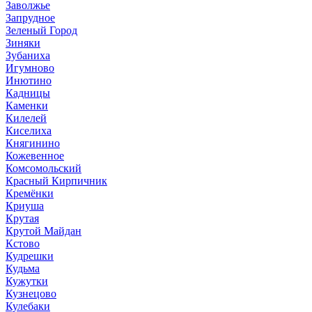
Заволжье
Запрудное
Зеленый Город
Зиняки
Зубаниха
Игумново
Инютино
Кадницы
Каменки
Килелей
Киселиха
Княгинино
Кожевенное
Комсомольский
Красный Кирпичник
Кремёнки
Криуша
Крутая
Крутой Майдан
Кстово
Кудрешки
Кудьма
Кужутки
Кузнецово
Кулебаки