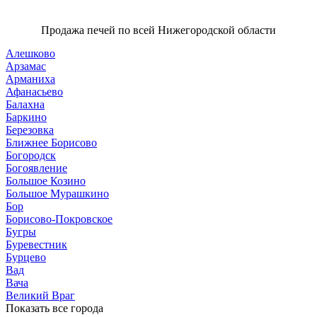
Продажа печей по всей Нижегородской области
Алешково
Арзамас
Арманиха
Афанасьево
Балахна
Баркино
Березовка
Ближнее Борисово
Богородск
Богоявление
Большое Козино
Большое Мурашкино
Бор
Борисово-Покровское
Бугры
Буревестник
Бурцево
Вад
Вача
Великий Враг
Показать все города