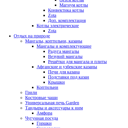
Магнум котлы
Конвектика котлы
Zota
Доп. комплектация
Котлы электрические
Zota
Отдых на природе
Мангалы, коптильни, казаны
Мангалы и комплектующие
Радуга мангалы
Везувий мангалы
Решётки для мангала и плиты
Афганские и узбекские казаны
Печи для казана
Подставки под казан
Крышки
Коптильни
Грили
Костровые чаши
Универсальная печь Garden
Тандыры и аксессуары к ним
Амфора
Чугунная посуда
Горшки