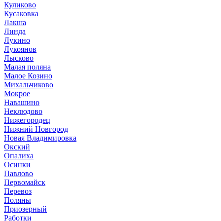
Куликово
Кусаковка
Лакша
Линда
Лукино
Лукоянов
Лысково
Малая поляна
Малое Козино
Михальчиково
Мокрое
Навашино
Неклюдово
Нижегородец
Нижний Новгород
Новая Владимировка
Окский
Опалиха
Осинки
Павлово
Первомайск
Перевоз
Поляны
Приозерный
Работки