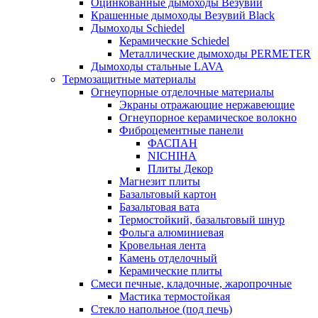
Оцинкованные дымоходы Везувий
Крашенные дымоходы Везувий Black
Дымоходы Schiedel
Керамические Schiedel
Металлические дымоходы PERMETER
Дымоходы стальные LAVA
Термозащитные материалы
Огнеупорные отделочные материалы
Экраны отражающие нержавеющие
Огнеупорное керамическое волокно
Фиброцементные панели
ФАСПАН
NICHIHA
Плиты Декор
Магнезит плиты
Базальтовый картон
Базальтовая вата
Термостойкий, базальтовый шнур
Фольга алюминиевая
Кровельная лента
Камень отделочный
Керамические плиты
Смеси печные, кладочные, жаропрочные
Мастика термостойкая
Стекло напольное (под печь)