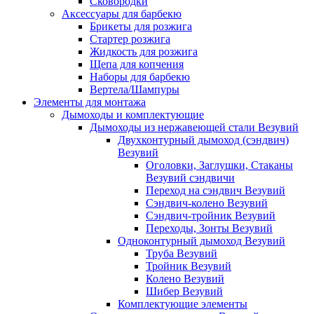
Сковородки
Аксессуары для барбекю
Брикеты для розжига
Стартер розжига
Жидкость для розжига
Щепа для копчения
Наборы для барбекю
Вертела/Шампуры
Элементы для монтажа
Дымоходы и комплектующие
Дымоходы из нержавеющей стали Везувий
Двухконтурный дымоход (сэндвич)
Везувий
Оголовки, Заглушки, Стаканы
Везувий сэндвичи
Переход на сэндвич Везувий
Сэндвич-колено Везувий
Сэндвич-тройник Везувий
Переходы, Зонты Везувий
Одноконтурный дымоход Везувий
Труба Везувий
Тройник Везувий
Колено Везувий
Шибер Везувий
Комплектующие элементы