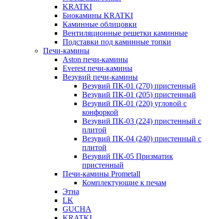
KRATKI
Биокамины KRATKI
Каминные облицовки
Вентиляционные решетки каминные
Подставки под каминные топки
Печи-камины
Aston печи-камины
Everest печи-камины
Везувий печи-камины
Везувий ПК-01 (270) пристенный
Везувий ПК-01 (205) пристенный
Везувий ПК-01 (220) угловой с
конфоркой
Везувий ПК-03 (224) пристенный с
плитой
Везувий ПК-04 (240) пристенный с
плитой
Везувий ПК-05 Призматик
пристенный
Печи-камины Prometall
Комплектующие к печам
Этна
LK
GUCHA
KRATKI