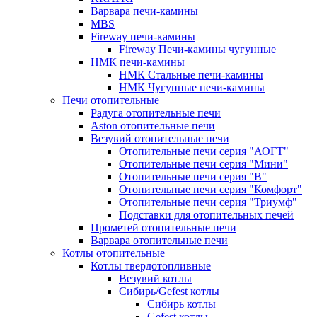
Варвара печи-камины
MBS
Fireway печи-камины
Fireway Печи-камины чугунные
НМК печи-камины
НМК Стальные печи-камины
НМК Чугунные печи-камины
Печи отопительные
Радуга отопительные печи
Aston отопительные печи
Везувий отопительные печи
Отопительные печи серия "АОГТ"
Отопительные печи серия "Мини"
Отопительные печи серия "В"
Отопительные печи серия "Комфорт"
Отопительные печи серия "Триумф"
Подставки для отопительных печей
Прометей отопительные печи
Варвара отопительные печи
Котлы отопительные
Котлы твердотопливные
Везувий котлы
Сибирь/Gefest котлы
Сибирь котлы
Gefest котлы