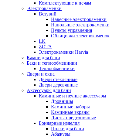
Комплектующие к печам
Электрокаменки
Везувий
Навесные электрокаменки
Напольные электрокаменки
Пульты управления
Облицовки электрокаменок
LK
ZOTA
Электрокаменки Harvia
Камни для бани
Баки и теплообменники
Теплообменники
Двери и окна
Двери стеклянные
Двери деревянные
Аксессуары для бани
Каминные и печные аксессуары
Дровницы
Каминные наборы
Каминные экраны
Листы предтопочные
Бондарные изделия
Полки для бани
Абажуры